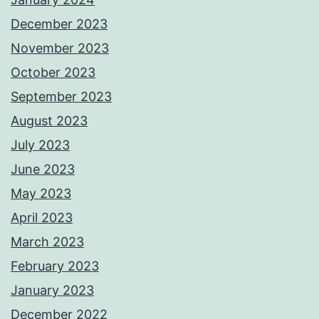
December 2023
November 2023
October 2023
September 2023
August 2023
July 2023
June 2023
May 2023
April 2023
March 2023
February 2023
January 2023
December 2022