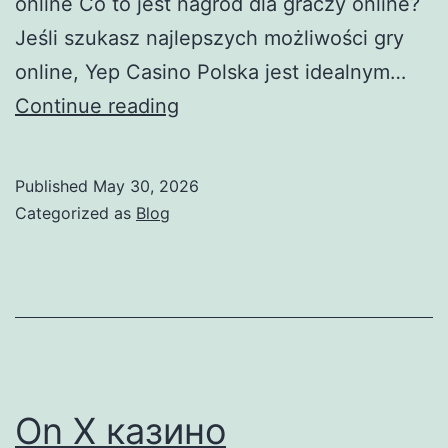
online Co to jest nagród dla graczy online?
Jeśli szukasz najlepszych możliwości gry
online, Yep Casino Polska jest idealnym…
Yep
Continue reading
Casino
Polska
Published
May 30, 2026
Rodzaje
Categorized as
Blog
bonusw
i
nagrd
dla
graczy
online.1032
On X казино
(2)