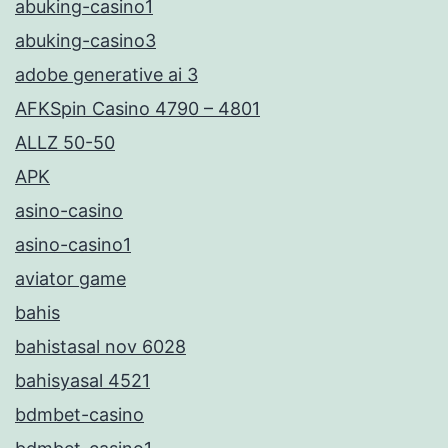
abuking-casino1
abuking-casino3
adobe generative ai 3
AFKSpin Casino 4790 – 4801
ALLZ 50-50
APK
asino-casino
asino-casino1
aviator game
bahis
bahistasal nov 6028
bahisyasal 4521
bdmbet-casino