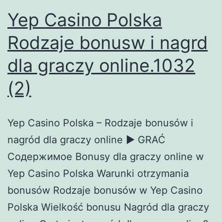
Yep Casino Polska
Rodzaje bonusw i nagrd
dla graczy online.1032
(2)
Yep Casino Polska – Rodzaje bonusów i
nagród dla graczy online ▶️ GRAĆ
Содержимое Bonusy dla graczy online w
Yep Casino Polska Warunki otrzymania
bonusów Rodzaje bonusów w Yep Casino
Polska Wielkość bonusu Nagród dla graczy