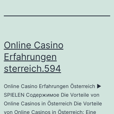
Online Casino
Erfahrungen
sterreich.594
Online Casino Erfahrungen Österreich ▶️
SPIELEN Содержимое Die Vorteile von
Online Casinos in Österreich Die Vorteile
von Online Casinos in Österreich: Eine