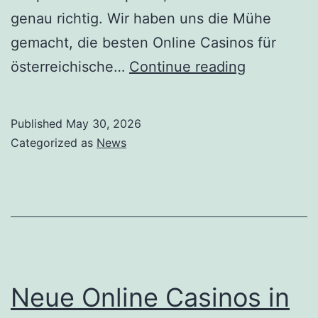
genau richtig. Wir haben uns die Mühe
gemacht, die besten Online Casinos für
Online
österreichische…
Continue reading
Casino
Erfahrung
Published
May 30, 2026
sterreich.
Categorized as
News
Neue Online Casinos in