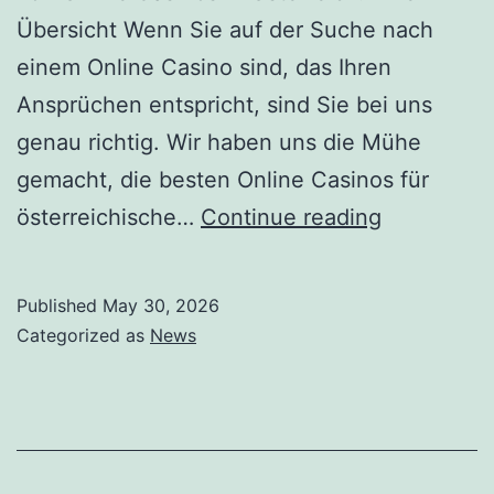
Übersicht Wenn Sie auf der Suche nach
einem Online Casino sind, das Ihren
Ansprüchen entspricht, sind Sie bei uns
genau richtig. Wir haben uns die Mühe
gemacht, die besten Online Casinos für
Online
österreichische…
Continue reading
Casino
Erfahrung
Published
May 30, 2026
sterreich.
Categorized as
News