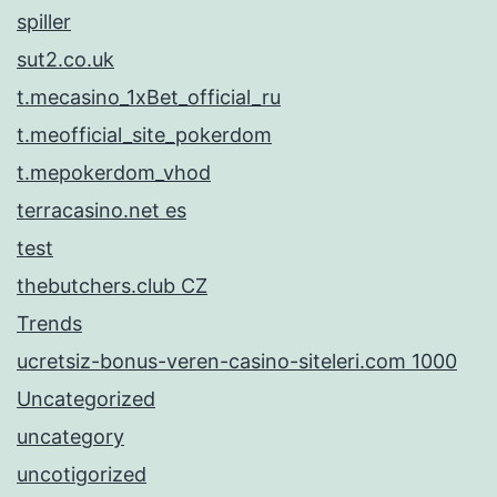
spiller
sut2.co.uk
t.mecasino_1xBet_official_ru
t.meofficial_site_pokerdom
t.mepokerdom_vhod
terracasino.net es
test
thebutchers.club CZ
Trends
ucretsiz-bonus-veren-casino-siteleri.com 1000
Uncategorized
uncategory
uncotigorized