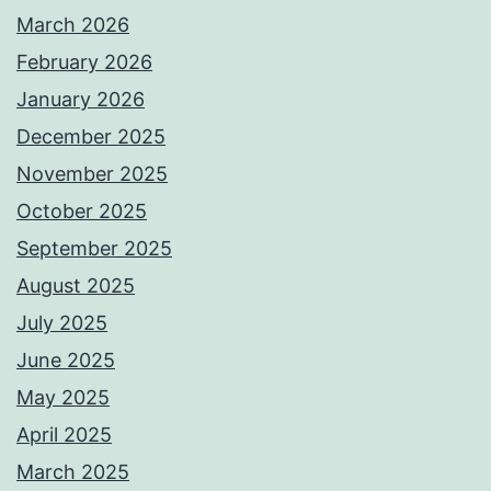
March 2026
February 2026
January 2026
December 2025
November 2025
October 2025
September 2025
August 2025
July 2025
June 2025
May 2025
April 2025
March 2025