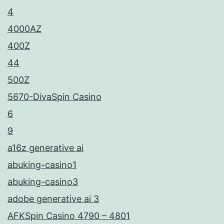
4
4000AZ
400Z
44
500Z
5670-DivaSpin Casino
6
9
a16z generative ai
abuking-casino1
abuking-casino3
adobe generative ai 3
AFKSpin Casino 4790 – 4801