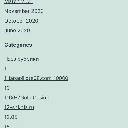
March 2021
November 2020
October 2020
June 2020
Categories
! Без рубрики
1
1_lapapillote08.com_10000
10
1166-7Gold Casino
12-shkola.ru
12.05
15