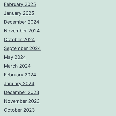
February 2025
January 2025
December 2024
November 2024
October 2024
September 2024
May 2024
March 2024
February 2024
January 2024
December 2023
November 2023
October 2023