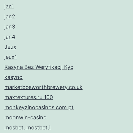
jan1
jan2
jan3
jan4
Jeux
jeux1
Kasyna Bez Weryfikacji Kyc
kasyno
marketbosworthbrewery.co.uk
maxtextures.ru 100
monkeyzinocasinos.com pt
moonwin-casino
mosbet, mostbet,1