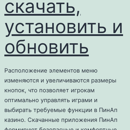
скачать,
установить и
обновить
Расположение элементов меню
изменяются и увеличиваются размеры
кнопок, что позволяет игрокам
оптимально управлять играми и
выбирать требуемые функции в ПинАп
казино. Скачанные приложения ПинАп
формируют безопасные и комфортные