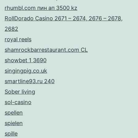
rhumbl.com пин ап 3500 kz
RollDorado Casino 2671 – 2674, 2676 – 2678,
2682
royal reels
shamrockbarrestaurant.com CL
showbet 1 3690
singingpig.co.uk
smartline93.ru 240
Sober living
sol-casino
spellen
spielen
spille