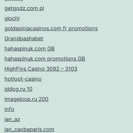
getgodz.com pl
giochi
goldspiniacasinos.com fr promotions
Grandpashabet
hahaspinuk.com GB
hahaspinuk.com promotions GB
HighFlys Casino 3092 – 3103
hotloot-casino
iddog.ru 10
imageloop.ru 200
info
jan_az
jan_caobaparis.com