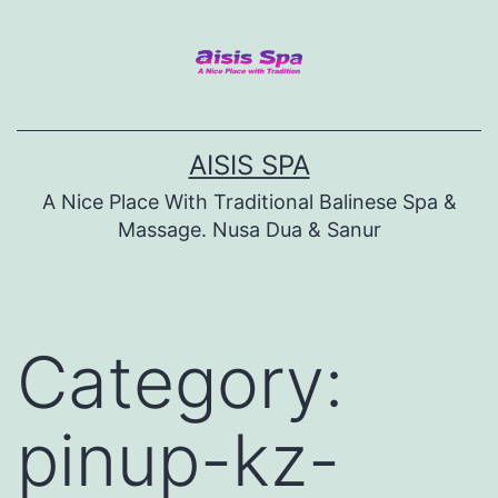
Skip
to
content
AISIS SPA
A Nice Place With Traditional Balinese Spa &
Massage. Nusa Dua & Sanur
Category:
pinup-kz-