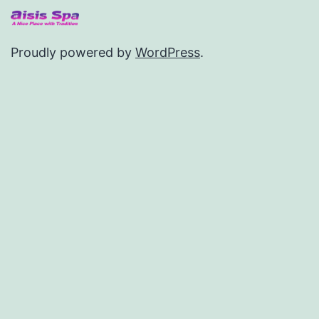
Proudly powered by
WordPress
.