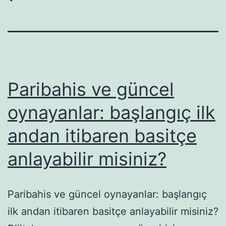
Paribahis ve güncel
oynayanlar: başlangıç ilk
andan itibaren basitçe
anlayabilir misiniz?
Paribahis ve güncel oynayanlar: başlangıç
ilk andan itibaren basitçe anlayabilir misiniz?