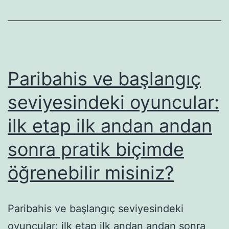
andan
itibaren
basitçe
anlayabilir
Paribahis ve başlangıç
misiniz?
seviyesindeki oyuncular:
ilk etap ilk andan andan
sonra pratik biçimde
öğrenebilir misiniz?
Paribahis ve başlangıç seviyesindeki
oyuncular: ilk etap ilk andan andan sonra