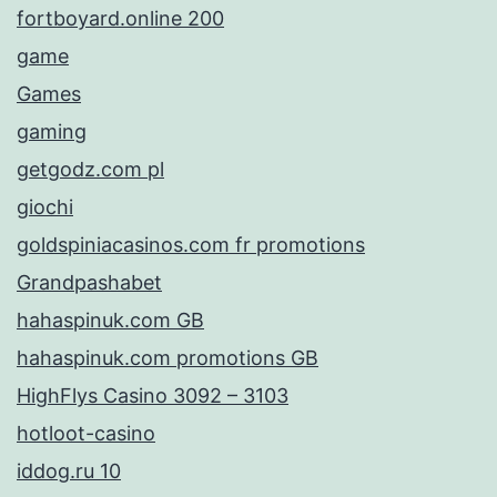
fortboyard.online 200
game
Games
gaming
getgodz.com pl
giochi
goldspiniacasinos.com fr promotions
Grandpashabet
hahaspinuk.com GB
hahaspinuk.com promotions GB
HighFlys Casino 3092 – 3103
hotloot-casino
iddog.ru 10