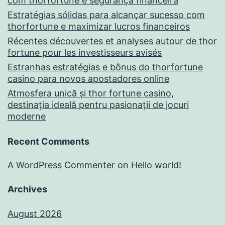
com thorfortune e segurança financeira
Estratégias sólidas para alcançar sucesso com
thorfortune e maximizar lucros financeiros
Récentes découvertes et analyses autour de thor
fortune pour les investisseurs avisés
Estranhas estratégias e bônus do thorfortune
casino para novos apostadores online
Atmosfera unică și thor fortune casino,
destinația ideală pentru pasionații de jocuri
moderne
Recent Comments
A WordPress Commenter
on
Hello world!
Archives
August 2026