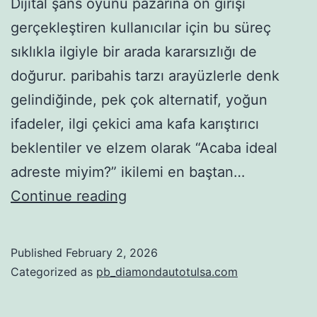
Dijital şans oyunu pazarına ön girişi
gerçekleştiren kullanıcılar için bu süreç
sıklıkla ilgiyle bir arada kararsızlığı de
doğurur. paribahis tarzı arayüzlerle denk
gelindiğinde, pek çok alternatif, yoğun
ifadeler, ilgi çekici ama kafa karıştırıcı
beklentiler ve elzem olarak “Acaba ideal
adreste miyim?” ikilemi en baştan…
Paribahis
Continue reading
ve
güncel
Published
February 2, 2026
oynayanlar:
Categorized as
pb_diamondautotulsa.com
başlangıç
ilk