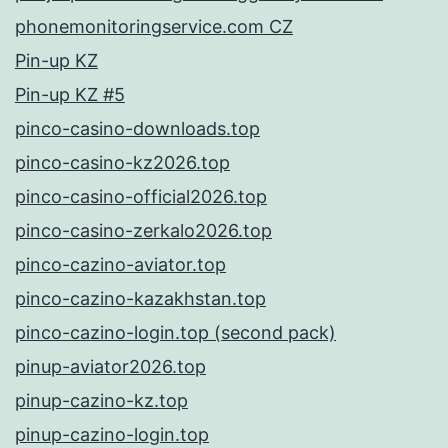
phonemonitoringservice.com CZ
Pin-up KZ
Pin-up KZ #5
pinco-casino-downloads.top
pinco-casino-kz2026.top
pinco-casino-official2026.top
pinco-casino-zerkalo2026.top
pinco-cazino-aviator.top
pinco-cazino-kazakhstan.top
pinco-cazino-login.top (second pack)
pinup-aviator2026.top
pinup-cazino-kz.top
pinup-cazino-login.top