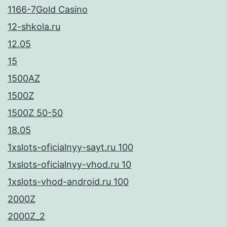
1166-7Gold Casino
12-shkola.ru
12.05
15
1500AZ
1500Z
1500Z 50-50
18.05
1xslots-oficialnyy-sayt.ru 100
1xslots-oficialnyy-vhod.ru 10
1xslots-vhod-android.ru 100
2000Z
2000Z_2