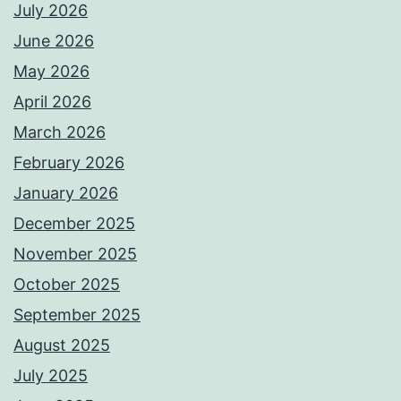
July 2026
June 2026
May 2026
April 2026
March 2026
February 2026
January 2026
December 2025
November 2025
October 2025
September 2025
August 2025
July 2025