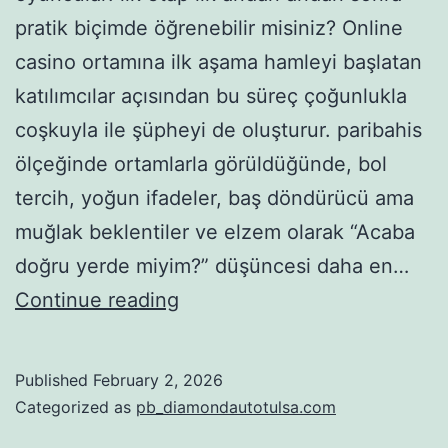
pratik biçimde öğrenebilir misiniz? Online
casino ortamına ilk aşama hamleyi başlatan
katılımcılar açısından bu süreç çoğunlukla
coşkuyla ile şüpheyi de oluşturur. paribahis
ölçeğinde ortamlarla görüldüğünde, bol
tercih, yoğun ifadeler, baş döndürücü ama
muğlak beklentiler ve elzem olarak “Acaba
doğru yerde miyim?” düşüncesi daha en…
Paribahis
Continue reading
ve
başlangıç
Published
February 2, 2026
seviyesindeki
Categorized as
pb_diamondautotulsa.com
oyuncular: