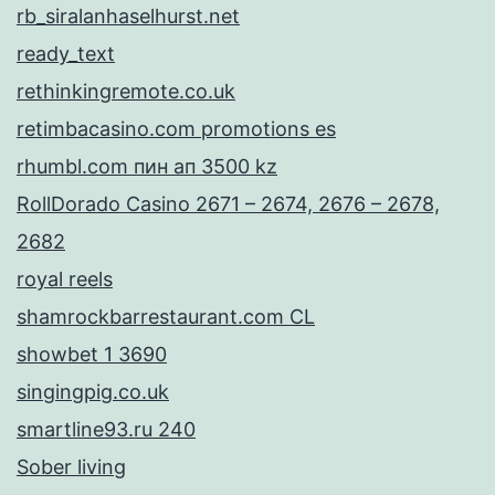
rb_siralanhaselhurst.net
ready_text
rethinkingremote.co.uk
retimbacasino.com promotions es
rhumbl.com пин ап 3500 kz
RollDorado Casino 2671 – 2674, 2676 – 2678,
2682
royal reels
shamrockbarrestaurant.com CL
showbet 1 3690
singingpig.co.uk
smartline93.ru 240
Sober living