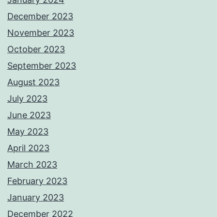
December 2023
November 2023
October 2023
September 2023
August 2023
July 2023
June 2023
May 2023
April 2023
March 2023
February 2023
January 2023
December 2022