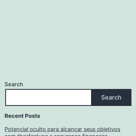
ilk
etap
ilk
andan
andan
sonra
pratik
biçimde
Search
öğrenebilir
Search
misiniz?
Recent Posts
Potencial oculto para alcançar seus objetivos