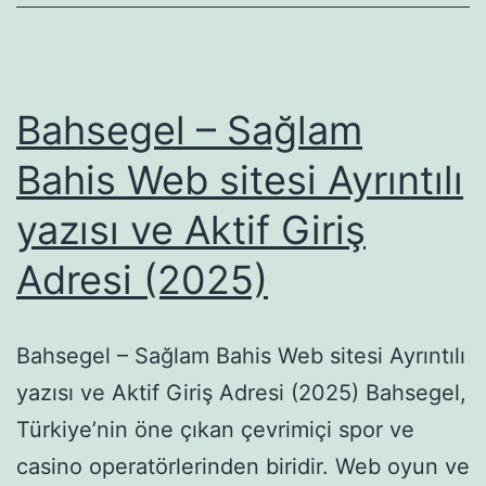
ve
Son
Giriş
Bahsegel – Sağlam
Adresi
Bahis Web sitesi Ayrıntılı
(2025)
yazısı ve Aktif Giriş
Adresi (2025)
Bahsegel – Sağlam Bahis Web sitesi Ayrıntılı
yazısı ve Aktif Giriş Adresi (2025) Bahsegel,
Türkiye’nin öne çıkan çevrimiçi spor ve
casino operatörlerinden biridir. Web oyun ve