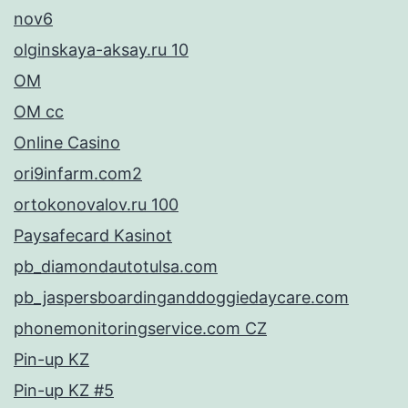
nov6
olginskaya-aksay.ru 10
OM
OM cc
Online Casino
ori9infarm.com2
ortokonovalov.ru 100
Paysafecard Kasinot
pb_diamondautotulsa.com
pb_jaspersboardinganddoggiedaycare.com
phonemonitoringservice.com CZ
Pin-up KZ
Pin-up KZ #5