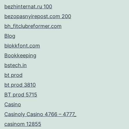
bezhinternat.ru 100
bezopasnyirepost.com 200
bh_fitclubreformer.com
Blog
blokkfont.com
Bookkeeping
bstech.in
bt prod
bt prod 3810
BT prod 5715
Casino
Casinoly Casino 4766 – 4777_
casinom 12855