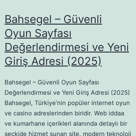
ve
Aktif
Bahsegel – Güvenli
Giriş
Oyun Sayfası
Adresi
Değerlendirmesi ve Yeni
(2025)
Giriş Adresi (2025)
Bahsegel – Güvenli Oyun Sayfası
Değerlendirmesi ve Yeni Giriş Adresi (2025)
Bahsegel, Türkiye’nin popüler internet oyun
ve casino adreslerinden biridir. Web iddaa
ve kumarhane içerikleri alanında detaylı bir
seçkide hizmet sunan site, modern teknoloji