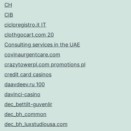
CH
CIB
cicloregistro.it IT
clothgocart.com 20
Consulting services in the UAE
covinaurgentcare.com
crazytowerpl.com promotions pl
credit card casinos
daavdeev.ru 100
davinci-casino
dec_bettilt-guvenlir
dec_bh_common
dec_bh_luxstudiousa.com