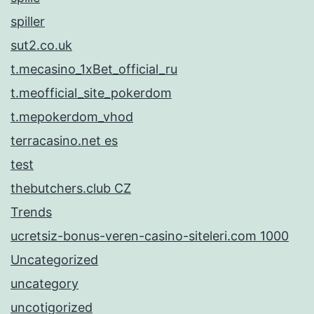
spiller
sut2.co.uk
t.mecasino_1xBet_official_ru
t.meofficial_site_pokerdom
t.mepokerdom_vhod
terracasino.net es
test
thebutchers.club CZ
Trends
ucretsiz-bonus-veren-casino-siteleri.com 1000
Uncategorized
uncategory
uncotigorized