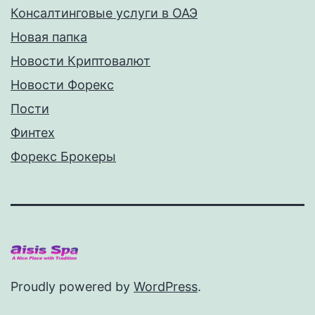
Консалтинговые услуги в ОАЭ
Новая папка
Новости Криптовалют
Новости Форекс
Пости
Финтех
Форекс Брокеры
Proudly powered by
WordPress
.