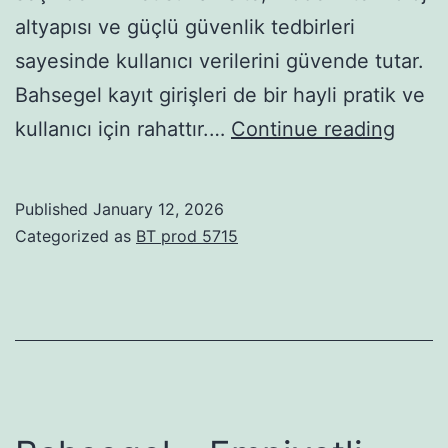
altyapısı ve güçlü güvenlik tedbirleri
sayesinde kullanıcı verilerini güvende tutar.
Bahsegel kayıt girişleri de bir hayli pratik ve
Bahs
kullanıcı için rahattır.…
Continue reading
–
Güven
Published
January 12, 2026
Oyun
Categorized as
BT prod 5715
Sayfa
Değer
ve
Yeni
Giriş
Adres