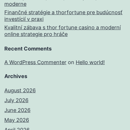
moderne
Finančné stratégie a thorfortune pre budúcnosť
investícií v praxi
Kvalitní zábava s thor fortune casino a moderní
online strategie pro hráče
Recent Comments
A WordPress Commenter
on
Hello world!
Archives
August 2026
July 2026
June 2026
May 2026
April 2026