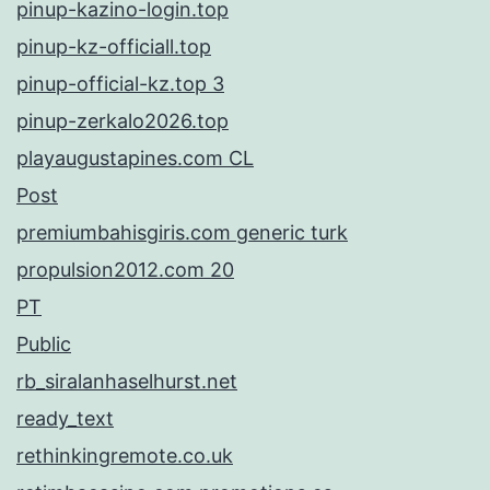
pinup-kazino-login.top
pinup-kz-officiall.top
pinup-official-kz.top 3
pinup-zerkalo2026.top
playaugustapines.com CL
Post
premiumbahisgiris.com generic turk
propulsion2012.com 20
PT
Public
rb_siralanhaselhurst.net
ready_text
rethinkingremote.co.uk