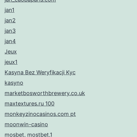
jan1
jan2
jan3
jan4
Jeux
jeux1
Kasyna Bez Weryfikacji Kyc
kasyno
marketbosworthbrewery.co.uk
maxtextures.ru 100
monkeyzinocasinos.com pt
moonwin-casino
mosbet, mostbet,1