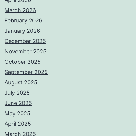
March 2026
February 2026
January 2026
December 2025
November 2025
October 2025
September 2025
August 2025
July 2025
June 2025
May 2025
April 2025
March 2025