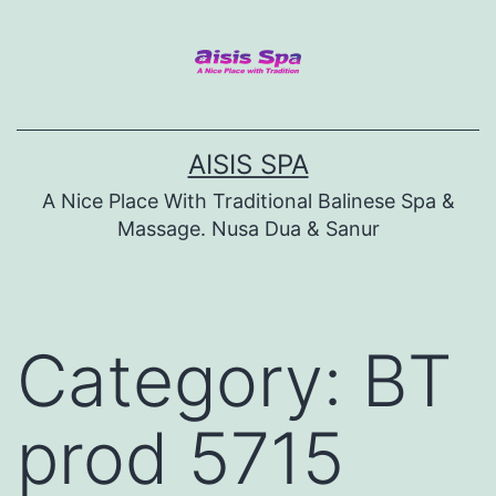
Skip
to
content
AISIS SPA
A Nice Place With Traditional Balinese Spa &
Massage. Nusa Dua & Sanur
Category:
BT
prod 5715