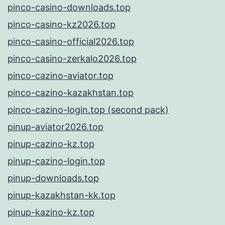
pinco-casino-downloads.top
pinco-casino-kz2026.top
pinco-casino-official2026.top
pinco-casino-zerkalo2026.top
pinco-cazino-aviator.top
pinco-cazino-kazakhstan.top
pinco-cazino-login.top (second pack)
pinup-aviator2026.top
pinup-cazino-kz.top
pinup-cazino-login.top
pinup-downloads.top
pinup-kazakhstan-kk.top
pinup-kazino-kz.top