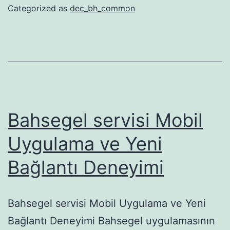
ve
Categorized as
dec_bh_common
Aktif
Login
Akışı
Bahsegel servisi Mobil
Uygulama ve Yeni
Bağlantı Deneyimi
Bahsegel servisi Mobil Uygulama ve Yeni
Bağlantı Deneyimi Bahsegel uygulamasının