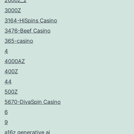
2000Z_2
3000Z
3164-HiSpins Casino
3476-Beef Casino
365-casino
4
4000AZ
400Z
44
500Z
5670-DivaSpin Casino
6
9
a16z generative ai