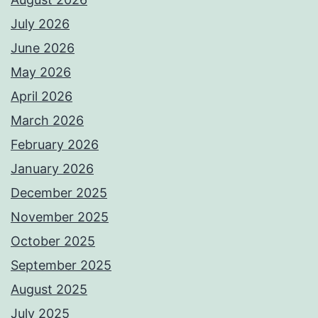
July 2026
June 2026
May 2026
April 2026
March 2026
February 2026
January 2026
December 2025
November 2025
October 2025
September 2025
August 2025
July 2025