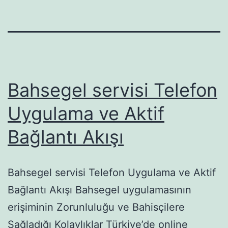
Bahsegel servisi Telefon
Uygulama ve Aktif
Bağlantı Akışı
Bahsegel servisi Telefon Uygulama ve Aktif
Bağlantı Akışı Bahsegel uygulamasının
erişiminin Zorunluluğu ve Bahisçilere
Sağladığı Kolaylıklar Türkiye’de online