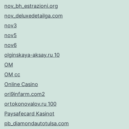
nov_bh_estrazioni.org
nov_deluxedetailga.com
nov3
nov5
nov6
olginskaya-aksay.ru 10
OM
OM cc
Online Casino
ori9infarm.com2
ortokonovalov.ru 100
Paysafecard Kasinot
pb_diamondautotulsa.com