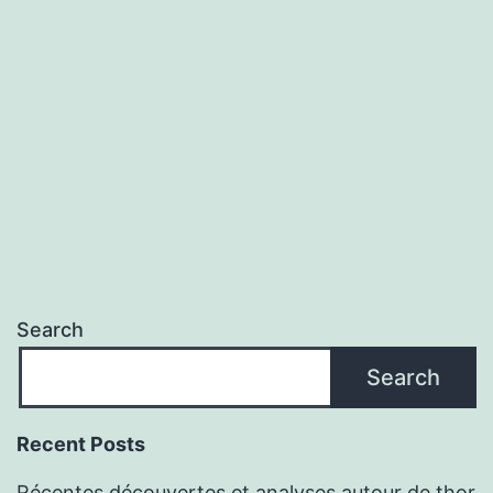
ve
Yeni
Bağlantı
Deneyimi
Search
Search
Recent Posts
Récentes découvertes et analyses autour de thor