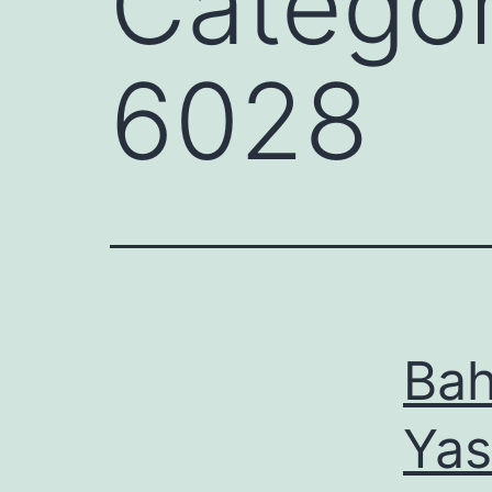
Catego
6028
Bah
Yas