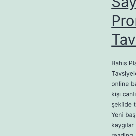
Say
Pro
Tav
Bahis Pl
Tavsiyel
online b
kişi canl
şekilde 
Yeni baş
kaygılar
B
reading