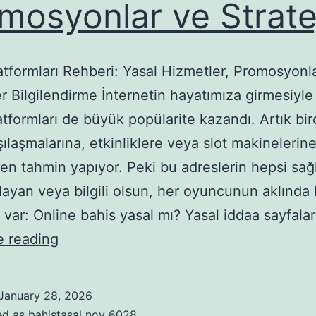
mosyonlar ve Stratej
atformları Rehberi: Yasal Hizmetler, Promosyonl
er Bilgilendirme İnternetin hayatımıza girmesiyle 
atformları de büyük popülarite kazandı. Artık bir
şılaşmalarına, etkinliklere veya slot makinelerin
ten tahmin yapıyor. Peki bu adreslerin hepsi sa
layan veya bilgili olsun, her oyuncunun aklında
 var: Online bahis yasal mı? Yasal iddaa sayfala
Bahis
e reading
Platformları
Rehberi:
January 28, 2026
Yasal
ed as
bahistasal nov 6028