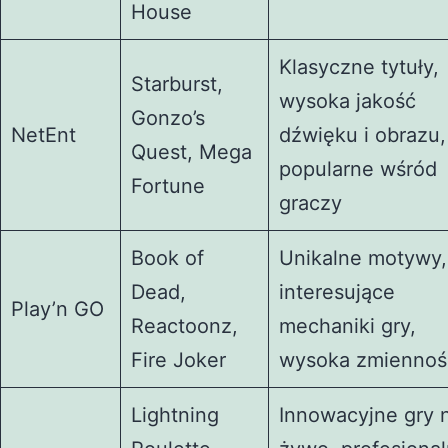
House
Klasyczne tytuły,
Starburst,
wysoka jakość
Gonzo’s
NetEnt
dźwięku i obrazu,
Quest, Mega
popularne wśród
Fortune
graczy
Book of
Unikalne motywy,
Dead,
interesujące
Play’n GO
Reactoonz,
mechaniki gry,
Fire Joker
wysoka zmiennoś
Lightning
Innowacyjne gry 