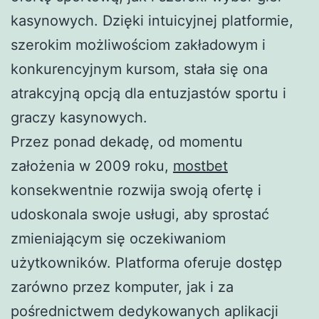
kasynowych. Dzięki intuicyjnej platformie,
szerokim możliwościom zakładowym i
konkurencyjnym kursom, stała się ona
atrakcyjną opcją dla entuzjastów sportu i
graczy kasynowych.
Przez ponad dekadę, od momentu
założenia w 2009 roku,
mostbet
konsekwentnie rozwija swoją ofertę i
udoskonala swoje usługi, aby sprostać
zmieniającym się oczekiwaniom
użytkowników. Platforma oferuje dostęp
zarówno przez komputer, jak i za
pośrednictwem dedykowanych aplikacji