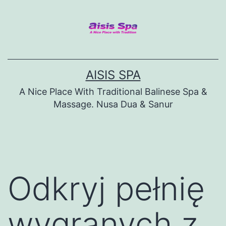
Skip
to
content
AISIS SPA
A Nice Place With Traditional Balinese Spa &
Massage. Nusa Dua & Sanur
Odkryj pełnię
wygranych z