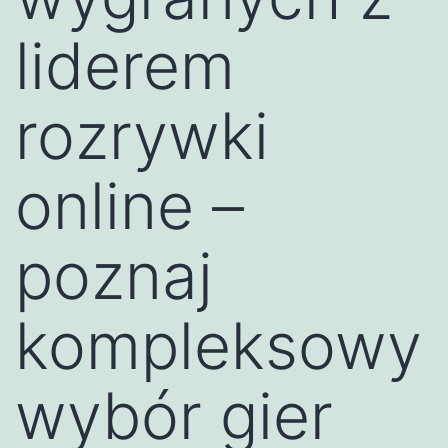
liderem
rozrywki
online –
poznaj
kompleksowy
wybór gier