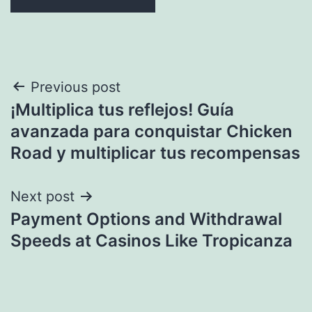
Post
Previous post
¡Multiplica tus reflejos! Guía
navigation
avanzada para conquistar Chicken
Road y multiplicar tus recompensas
Next post
Payment Options and Withdrawal
Speeds at Casinos Like Tropicanza