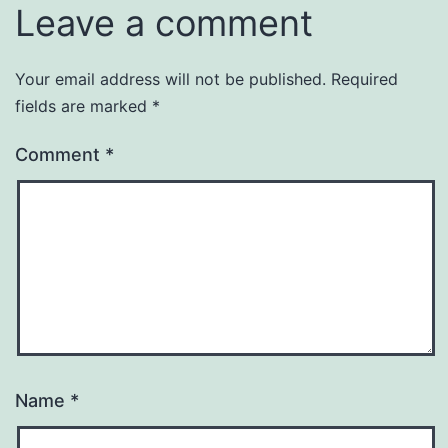
Leave a comment
Your email address will not be published.
Required
fields are marked
*
Comment
*
Name
*