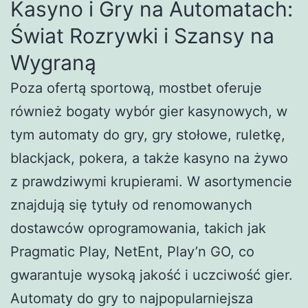
Kasyno i Gry na Automatach:
Świat Rozrywki i Szansy na
Wygraną
Poza ofertą sportową, mostbet oferuje
również bogaty wybór gier kasynowych, w
tym automaty do gry, gry stołowe, ruletkę,
blackjack, pokera, a także kasyno na żywo
z prawdziwymi krupierami. W asortymencie
znajdują się tytuły od renomowanych
dostawców oprogramowania, takich jak
Pragmatic Play, NetEnt, Play’n GO, co
gwarantuje wysoką jakość i uczciwość gier.
Automaty do gry to najpopularniejsza