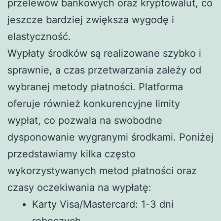
przelewów bankowych oraz kryptowalut, co
jeszcze bardziej zwiększa wygodę i
elastyczność.
Wypłaty środków są realizowane szybko i
sprawnie, a czas przetwarzania zależy od
wybranej metody płatności. Platforma
oferuje również konkurencyjne limity
wypłat, co pozwala na swobodne
dysponowanie wygranymi środkami. Poniżej
przedstawiamy kilka często
wykorzystywanych metod płatności oraz
czasy oczekiwania na wypłatę:
Karty Visa/Mastercard: 1-3 dni
roboczych