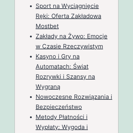
Sport na Wyciągnięcie
Ręki: Oferta Zakładowa
Mostbet
Zakłady na Żywo: Emocje
w Czasie Rzeczywistym
Kasyno i Gry na
Automatach: Świat
Rozrywki i Szansy na
Wygraną
Nowoczesne Rozwiązania i
Bezpieczeństwo
Metody Płatności i
Wypłaty: Wygoda i