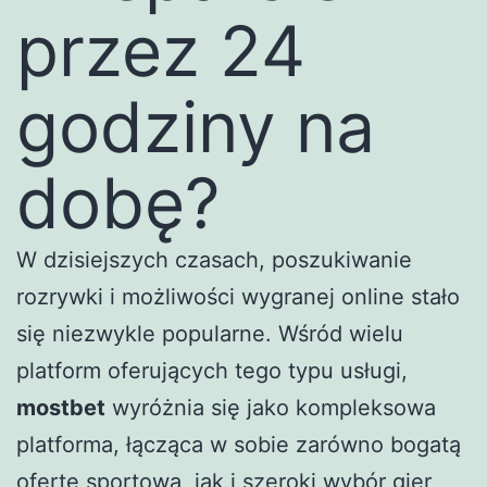
przez 24
godziny na
dobę?
W dzisiejszych czasach, poszukiwanie
rozrywki i możliwości wygranej online stało
się niezwykle popularne. Wśród wielu
platform oferujących tego typu usługi,
mostbet
wyróżnia się jako kompleksowa
platforma, łącząca w sobie zarówno bogatą
ofertę sportową, jak i szeroki wybór gier