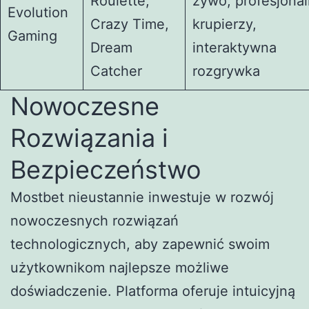
Roulette,
żywo, profesjonal
Evolution
Crazy Time,
krupierzy,
Gaming
Dream
interaktywna
Catcher
rozgrywka
Nowoczesne
Rozwiązania i
Bezpieczeństwo
Mostbet nieustannie inwestuje w rozwój
nowoczesnych rozwiązań
technologicznych, aby zapewnić swoim
użytkownikom najlepsze możliwe
doświadczenie. Platforma oferuje intuicyjną