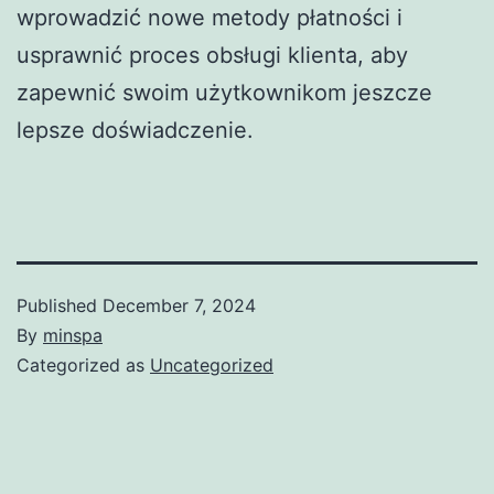
wprowadzić nowe metody płatności i
usprawnić proces obsługi klienta, aby
zapewnić swoim użytkownikom jeszcze
lepsze doświadczenie.
Published
December 7, 2024
By
minspa
Categorized as
Uncategorized