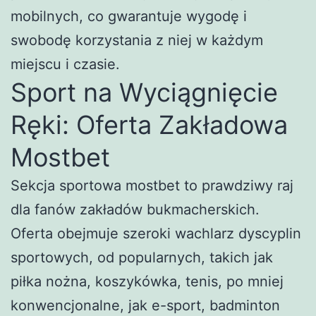
mobilnych, co gwarantuje wygodę i
swobodę korzystania z niej w każdym
miejscu i czasie.
Sport na Wyciągnięcie
Ręki: Oferta Zakładowa
Mostbet
Sekcja sportowa mostbet to prawdziwy raj
dla fanów zakładów bukmacherskich.
Oferta obejmuje szeroki wachlarz dyscyplin
sportowych, od popularnych, takich jak
piłka nożna, koszykówka, tenis, po mniej
konwencjonalne, jak e-sport, badminton