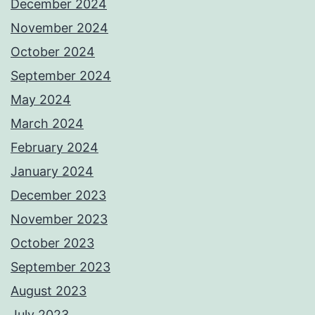
December 2024
November 2024
October 2024
September 2024
May 2024
March 2024
February 2024
January 2024
December 2023
November 2023
October 2023
September 2023
August 2023
July 2023