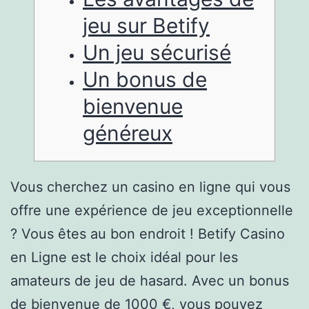
jeu sur Betify
Un jeu sécurisé
Un bonus de
bienvenue
généreux
Vous cherchez un casino en ligne qui vous
offre une expérience de jeu exceptionnelle
? Vous êtes au bon endroit ! Betify Casino
en Ligne est le choix idéal pour les
amateurs de jeu de hasard. Avec un bonus
de bienvenue de 1000 €, vous pouvez