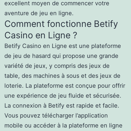
excellent moyen de commencer votre
aventure de jeu en ligne.
Comment fonctionne Betify
Casino en Ligne ?
Betify Casino en Ligne est une plateforme
de jeu de hasard qui propose une grande
variété de jeux, y compris des jeux de
table, des machines à sous et des jeux de
loterie. La plateforme est conçue pour offrir
une expérience de jeu fluide et sécurisée.
La connexion à Betify est rapide et facile.
Vous pouvez télécharger l’application
mobile ou accéder à la plateforme en ligne