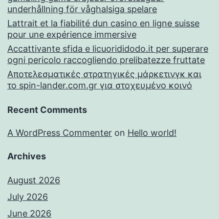
underhållning för våghalsiga spelare
Lattrait et la fiabilité dun casino en ligne suisse
pour une expérience immersive
Accattivante sfida e licuorididodo.it per superare
ogni pericolo raccogliendo prelibatezze fruttate
Αποτελεσματικές στρατηγικές μάρκετινγκ και
το spin-lander.com.gr για στοχευμένο κοινό
Recent Comments
A WordPress Commenter
on
Hello world!
Archives
August 2026
July 2026
June 2026