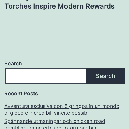
Torches Inspire Modern Rewards
Search
Search
Recent Posts
Avventura esclusiva con 5 gringos in un mondo
di gioco e incredibili vincite possibili
Spännande utmaningar och chicken road
gambling game erbjuder oförutsägbar