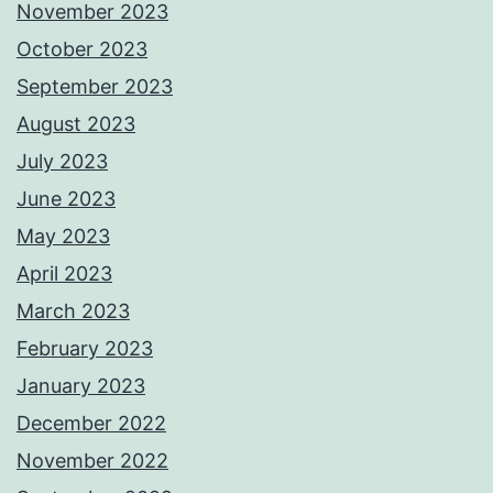
November 2023
October 2023
September 2023
August 2023
July 2023
June 2023
May 2023
April 2023
March 2023
February 2023
January 2023
December 2022
November 2022