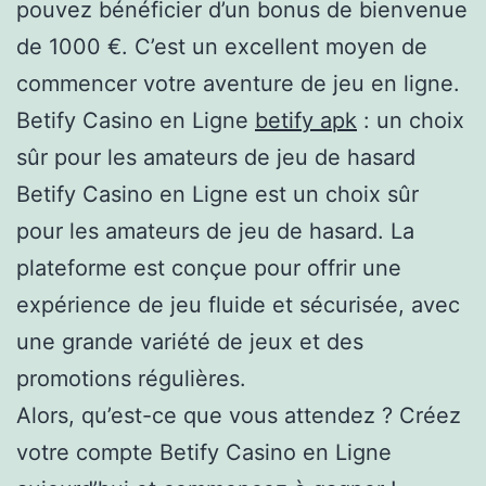
pouvez bénéficier d’un bonus de bienvenue
de 1000 €. C’est un excellent moyen de
commencer votre aventure de jeu en ligne.
Betify Casino en Ligne
betify apk
: un choix
sûr pour les amateurs de jeu de hasard
Betify Casino en Ligne est un choix sûr
pour les amateurs de jeu de hasard. La
plateforme est conçue pour offrir une
expérience de jeu fluide et sécurisée, avec
une grande variété de jeux et des
promotions régulières.
Alors, qu’est-ce que vous attendez ? Créez
votre compte Betify Casino en Ligne