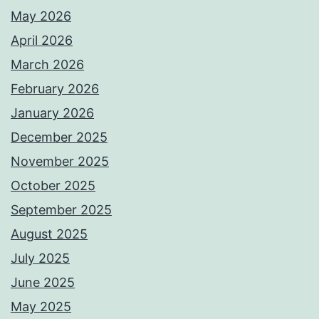
May 2026
April 2026
March 2026
February 2026
January 2026
December 2025
November 2025
October 2025
September 2025
August 2025
July 2025
June 2025
May 2025