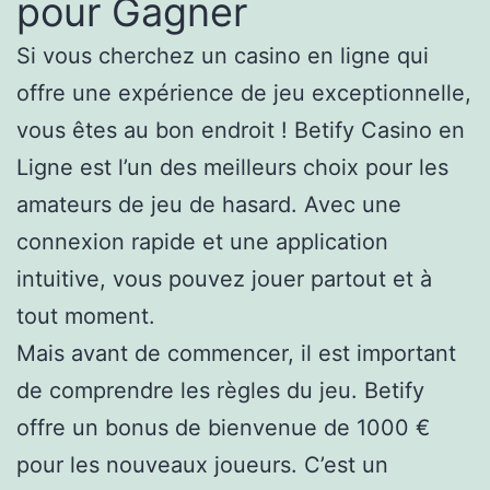
pour Gagner
Si vous cherchez un casino en ligne qui
offre une expérience de jeu exceptionnelle,
vous êtes au bon endroit ! Betify Casino en
Ligne est l’un des meilleurs choix pour les
amateurs de jeu de hasard. Avec une
connexion rapide et une application
intuitive, vous pouvez jouer partout et à
tout moment.
Mais avant de commencer, il est important
de comprendre les règles du jeu. Betify
offre un bonus de bienvenue de 1000 €
pour les nouveaux joueurs. C’est un