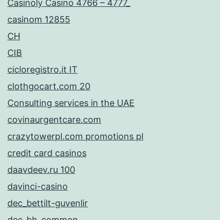
Casinoly Casino 4766 – 4777_
casinom 12855
CH
CIB
cicloregistro.it IT
clothgocart.com 20
Consulting services in the UAE
covinaurgentcare.com
crazytowerpl.com promotions pl
credit card casinos
daavdeev.ru 100
davinci-casino
dec_bettilt-guvenlir
dec_bh_common