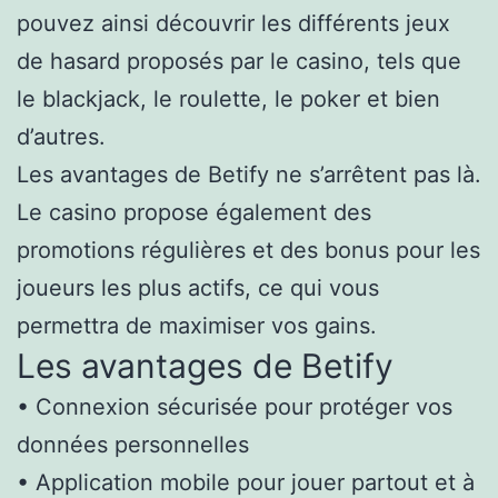
pouvez ainsi découvrir les différents jeux
de hasard proposés par le casino, tels que
le blackjack, le roulette, le poker et bien
d’autres.
Les avantages de Betify ne s’arrêtent pas là.
Le casino propose également des
promotions régulières et des bonus pour les
joueurs les plus actifs, ce qui vous
permettra de maximiser vos gains.
Les avantages de Betify
• Connexion sécurisée pour protéger vos
données personnelles
• Application mobile pour jouer partout et à