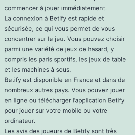
commencer à jouer immédiatement.
La connexion à Betify est rapide et
sécurisée, ce qui vous permet de vous
concentrer sur le jeu. Vous pouvez choisir
parmi une variété de jeux de hasard, y
compris les paris sportifs, les jeux de table
et les machines à sous.
Betify est disponible en France et dans de
nombreux autres pays. Vous pouvez jouer
en ligne ou télécharger l’application Betify
pour jouer sur votre mobile ou votre
ordinateur.
Les avis des joueurs de Betify sont très