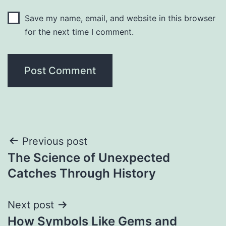
Save my name, email, and website in this browser
for the next time I comment.
Post
Previous post
The Science of Unexpected
navigation
Catches Through History
Next post
How Symbols Like Gems and