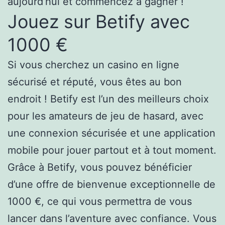
aujourd’hui et commencez à gagner !
Jouez sur Betify avec
1000 €
Si vous cherchez un casino en ligne
sécurisé et réputé, vous êtes au bon
endroit ! Betify est l’un des meilleurs choix
pour les amateurs de jeu de hasard, avec
une connexion sécurisée et une application
mobile pour jouer partout et à tout moment.
Grâce à Betify, vous pouvez bénéficier
d’une offre de bienvenue exceptionnelle de
1000 €, ce qui vous permettra de vous
lancer dans l’aventure avec confiance. Vous