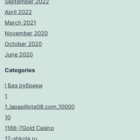
September 2022
April 2022
March 2021
November 2020
October 2020
June 2020
Categories
! Без рубрики
1
1_lapapillote08.com_10000
10
1166-7Gold Casino
12-shkola.ru