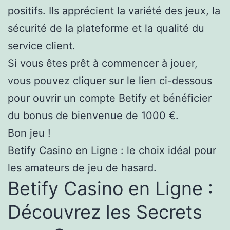
positifs. Ils apprécient la variété des jeux, la
sécurité de la plateforme et la qualité du
service client.
Si vous êtes prêt à commencer à jouer,
vous pouvez cliquer sur le lien ci-dessous
pour ouvrir un compte Betify et bénéficier
du bonus de bienvenue de 1000 €.
Bon jeu !
Betify Casino en Ligne : le choix idéal pour
les amateurs de jeu de hasard.
Betify Casino en Ligne :
Découvrez les Secrets