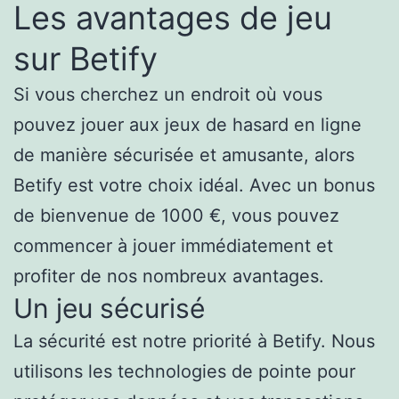
Les avantages de jeu
sur Betify
Si vous cherchez un endroit où vous
pouvez jouer aux jeux de hasard en ligne
de manière sécurisée et amusante, alors
Betify est votre choix idéal. Avec un bonus
de bienvenue de 1000 €, vous pouvez
commencer à jouer immédiatement et
profiter de nos nombreux avantages.
Un jeu sécurisé
La sécurité est notre priorité à Betify. Nous
utilisons les technologies de pointe pour