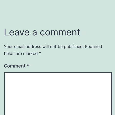
Leave a comment
Your email address will not be published.
Required
fields are marked
*
Comment
*