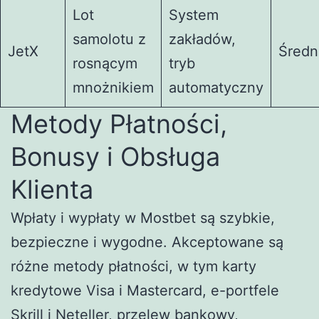
Lot
System
samolotu z
zakładów,
JetX
Średn
rosnącym
tryb
mnożnikiem
automatyczny
Metody Płatności,
Bonusy i Obsługa
Klienta
Wpłaty i wypłaty w Mostbet są szybkie,
bezpieczne i wygodne. Akceptowane są
różne metody płatności, w tym karty
kredytowe Visa i Mastercard, e-portfele
Skrill i Neteller, przelew bankowy,