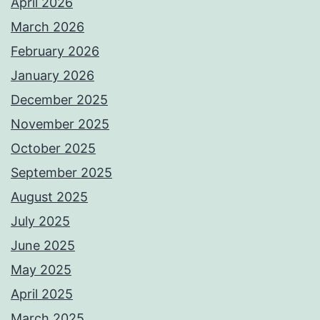
April 2026
March 2026
February 2026
January 2026
December 2025
November 2025
October 2025
September 2025
August 2025
July 2025
June 2025
May 2025
April 2025
March 2025