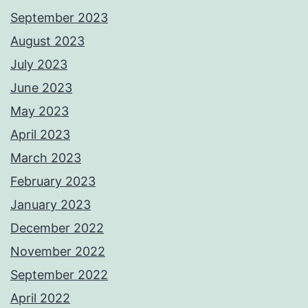
September 2023
August 2023
July 2023
June 2023
May 2023
April 2023
March 2023
February 2023
January 2023
December 2022
November 2022
September 2022
April 2022