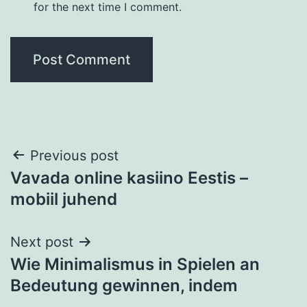
for the next time I comment.
Post
Previous post
Vavada online kasiino Eestis –
navigation
mobiil juhend
Next post
Wie Minimalismus in Spielen an
Bedeutung gewinnen, indem