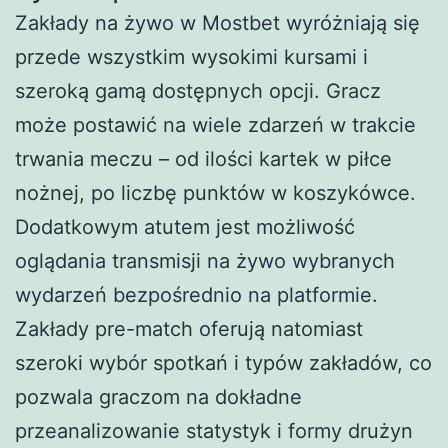
Zakłady na żywo w Mostbet wyróżniają się
przede wszystkim wysokimi kursami i
szeroką gamą dostępnych opcji. Gracz
może postawić na wiele zdarzeń w trakcie
trwania meczu – od ilości kartek w piłce
nożnej, po liczbę punktów w koszykówce.
Dodatkowym atutem jest możliwość
oglądania transmisji na żywo wybranych
wydarzeń bezpośrednio na platformie.
Zakłady pre-match oferują natomiast
szeroki wybór spotkań i typów zakładów, co
pozwala graczom na dokładne
przeanalizowanie statystyk i formy drużyn