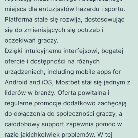
miejsca dla entuzjastów hazardu i sportu.
Platforma stale się rozwija, dostosowując
się do zmieniających się potrzeb i
oczekiwań graczy.
Dzięki intuicyjnemu interfejsowi, bogatej
ofercie i dostępności na różnych
urządzeniach, including mobile apps for
Android and iOS,
Mostbet
stał się jednym z
liderów w branży. Oferta powitalna i
regularne promocje dodatkowo zachęcają
do dołączenia do społeczności graczy, a
całodobowy support zapewnia pomoc w
razie jakichkolwiek problemów. W tej