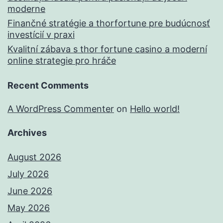
moderne
Finančné stratégie a thorfortune pre budúcnosť
investícií v praxi
Kvalitní zábava s thor fortune casino a moderní
online strategie pro hráče
Recent Comments
A WordPress Commenter
on
Hello world!
Archives
August 2026
July 2026
June 2026
May 2026