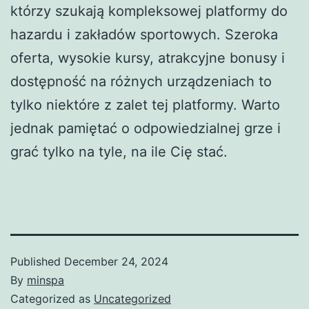
którzy szukają kompleksowej platformy do
hazardu i zakładów sportowych. Szeroka
oferta, wysokie kursy, atrakcyjne bonusy i
dostępność na różnych urządzeniach to
tylko niektóre z zalet tej platformy. Warto
jednak pamiętać o odpowiedzialnej grze i
grać tylko na tyle, na ile Cię stać.
Published
December 24, 2024
By
minspa
Categorized as
Uncategorized