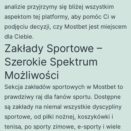
analizie przyjrzymy się bliżej wszystkim
aspektom tej platformy, aby pomóc Ci w
podjęciu decyzji, czy Mostbet jest miejscem
dla Ciebie.
Zakłady Sportowe –
Szerokie Spektrum
Możliwości
Sekcja zakładów sportowych w Mostbet to
prawdziwy raj dla fanów sportu. Dostępne
są zakłady na niemal wszystkie dyscypliny
sportowe, od piłki nożnej, koszykówki i
tenisa, po sporty zimowe, e-sporty i wiele