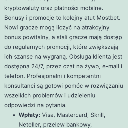
kryptowaluty oraz płatności mobilne.
Bonusy i promocje to kolejny atut Mostbet.
Nowi gracze mogą liczyć na atrakcyjny
bonus powitalny, a stali gracze mają dostęp
do regularnych promocji, które zwiększają
ich szanse na wygraną. Obsługa klienta jest
dostępna 24/7, przez czat na żywo, e-mail i
telefon. Profesjonalni i kompetentni
konsultanci są gotowi pomóc w rozwiązaniu
wszelkich problemów i udzieleniu
odpowiedzi na pytania.
Wpłaty:
Visa, Mastercard, Skrill,
Neteller, przelew bankowy,