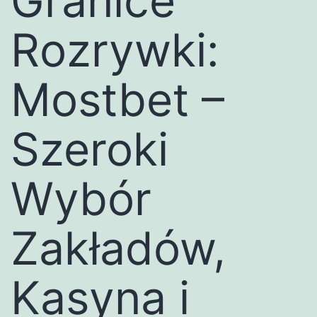
Granice
Rozrywki:
Mostbet –
Szeroki
Wybór
Zakładów,
Kasyna i