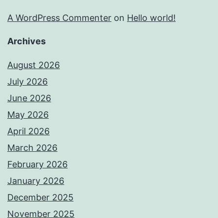
A WordPress Commenter
on
Hello world!
Archives
August 2026
July 2026
June 2026
May 2026
April 2026
March 2026
February 2026
January 2026
December 2025
November 2025