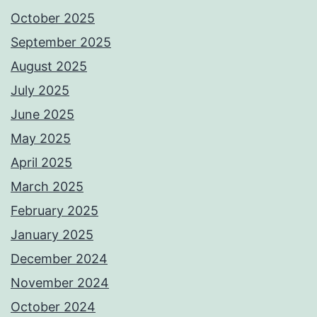
October 2025
September 2025
August 2025
July 2025
June 2025
May 2025
April 2025
March 2025
February 2025
January 2025
December 2024
November 2024
October 2024