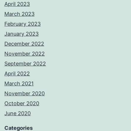
April 2023
March 2023
February 2023
January 2023
December 2022
November 2022
September 2022
April 2022
March 2021
November 2020
October 2020
June 2020
Categories