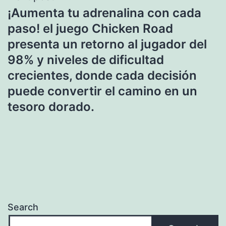
¡Aumenta tu adrenalina con cada
paso! el juego Chicken Road
presenta un retorno al jugador del
98% y niveles de dificultad
crecientes, donde cada decisión
puede convertir el camino en un
tesoro dorado.
Search