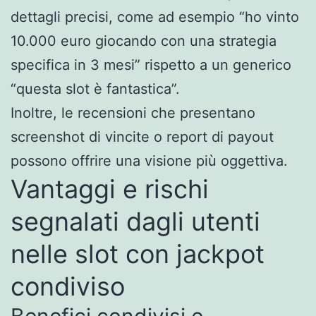
dettagli precisi, come ad esempio “ho vinto
10.000 euro giocando con una strategia
specifica in 3 mesi” rispetto a un generico
“questa slot è fantastica”.
Inoltre, le recensioni che presentano
screenshot di vincite o report di payout
possono offrire una visione più oggettiva.
Vantaggi e rischi
segnalati dagli utenti
nelle slot con jackpot
condiviso
Benefici condivisi e