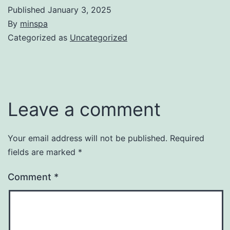
Published
January 3, 2025
By
minspa
Categorized as
Uncategorized
Leave a comment
Your email address will not be published.
Required
fields are marked
*
Comment
*