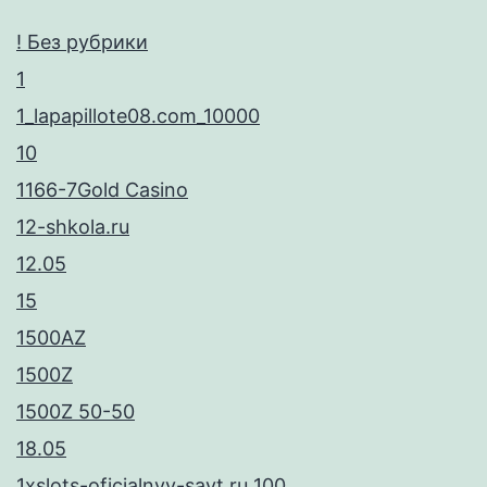
! Без рубрики
1
1_lapapillote08.com_10000
10
1166-7Gold Casino
12-shkola.ru
12.05
15
1500AZ
1500Z
1500Z 50-50
18.05
1xslots-oficialnyy-sayt.ru 100