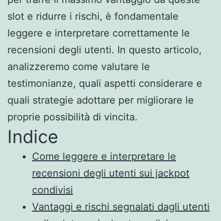
slot e ridurre i rischi, è fondamentale
leggere e interpretare correttamente le
recensioni degli utenti. In questo articolo,
analizzeremo come valutare le
testimonianze, quali aspetti considerare e
quali strategie adottare per migliorare le
proprie possibilità di vincita.
Indice
Come leggere e interpretare le
recensioni degli utenti sui jackpot
condivisi
Vantaggi e rischi segnalati dagli utenti