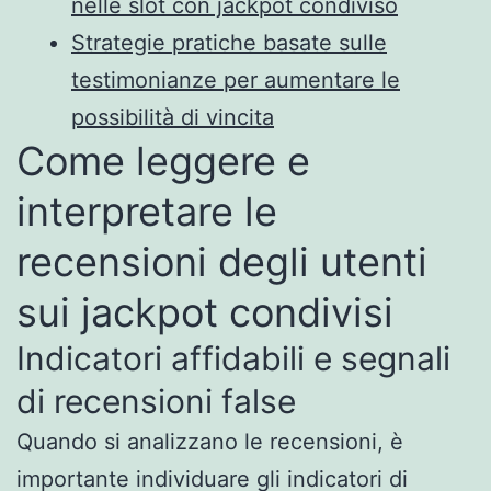
nelle slot con jackpot condiviso
Strategie pratiche basate sulle
testimonianze per aumentare le
possibilità di vincita
Come leggere e
interpretare le
recensioni degli utenti
sui jackpot condivisi
Indicatori affidabili e segnali
di recensioni false
Quando si analizzano le recensioni, è
importante individuare gli indicatori di