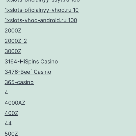
1xslots-oficialnyy-vhod.ru 10
1xslots-vhod-android.ru 100
2000Z
2000Z_2
3000Z
3164-HiSpins Casino
3476-Beef Casino
365-casino
4
4000AZ
400Z
44
500Z