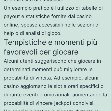
Un esempio pratico è l’utilizzo di tabelle di
payout e statistiche fornite dai casinò
online, spesso accessibili nelle sezioni di
help o di analisi di gioco.
Tempistiche e momenti più
favorevoli per giocare
Alcuni utenti suggeriscono che giocare in
determinati momenti può migliorare le
probabilità di vincita. Ad esempio, alcuni
casinò aggiornano le slot a orari specifici o
durante eventi promozionali, aumentando la
probabilità di vincere jackpot condivisi.