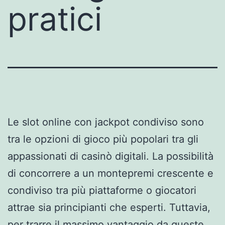
pratici
Le slot online con jackpot condiviso sono
tra le opzioni di gioco più popolari tra gli
appassionati di casinò digitali. La possibilità
di concorrere a un montepremi crescente e
condiviso tra più piattaforme o giocatori
attrae sia principianti che esperti. Tuttavia,
per trarre il massimo vantaggio da queste