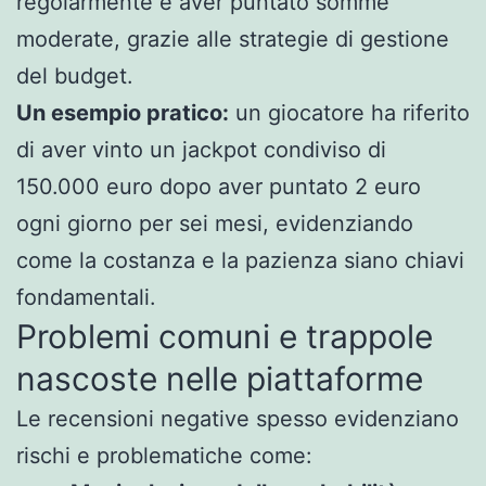
regolarmente e aver puntato somme
moderate, grazie alle strategie di gestione
del budget.
Un esempio pratico:
un giocatore ha riferito
di aver vinto un jackpot condiviso di
150.000 euro dopo aver puntato 2 euro
ogni giorno per sei mesi, evidenziando
come la costanza e la pazienza siano chiavi
fondamentali.
Problemi comuni e trappole
nascoste nelle piattaforme
Le recensioni negative spesso evidenziano
rischi e problematiche come: