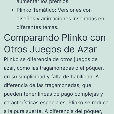
aumentar los premios.
Plinko Temático: Versiones con
diseños y animaciones inspiradas en
diferentes temas.
Comparando Plinko con
Otros Juegos de Azar
Plinko se diferencia de otros juegos de
azar, como las tragamonedas o el póquer,
en su simplicidad y falta de habilidad. A
diferencia de las tragamonedas, que
pueden tener líneas de pago complejas y
características especiales, Plinko se reduce
a la pura suerte. A diferencia del póquer,