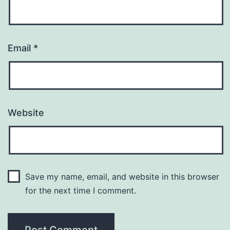
Email
*
Website
Save my name, email, and website in this browser
for the next time I comment.