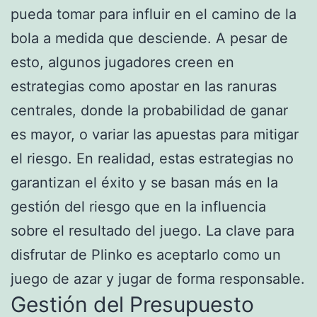
pueda tomar para influir en el camino de la
bola a medida que desciende. A pesar de
esto, algunos jugadores creen en
estrategias como apostar en las ranuras
centrales, donde la probabilidad de ganar
es mayor, o variar las apuestas para mitigar
el riesgo. En realidad, estas estrategias no
garantizan el éxito y se basan más en la
gestión del riesgo que en la influencia
sobre el resultado del juego. La clave para
disfrutar de Plinko es aceptarlo como un
juego de azar y jugar de forma responsable.
Gestión del Presupuesto