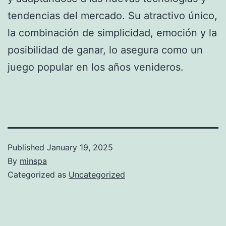
tendencias del mercado. Su atractivo único,
la combinación de simplicidad, emoción y la
posibilidad de ganar, lo asegura como un
juego popular en los años venideros.
Published
January 19, 2025
By
minspa
Categorized as
Uncategorized