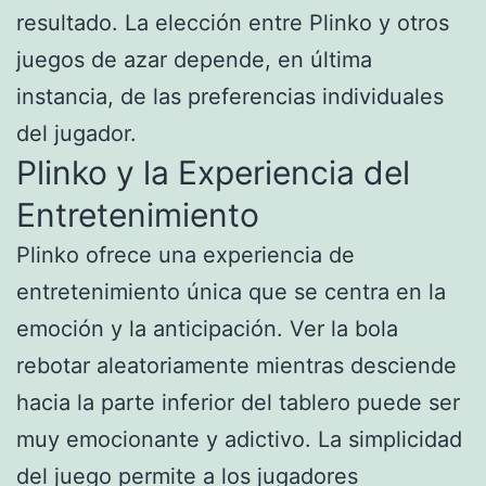
resultado. La elección entre Plinko y otros
juegos de azar depende, en última
instancia, de las preferencias individuales
del jugador.
Plinko y la Experiencia del
Entretenimiento
Plinko ofrece una experiencia de
entretenimiento única que se centra en la
emoción y la anticipación. Ver la bola
rebotar aleatoriamente mientras desciende
hacia la parte inferior del tablero puede ser
muy emocionante y adictivo. La simplicidad
del juego permite a los jugadores