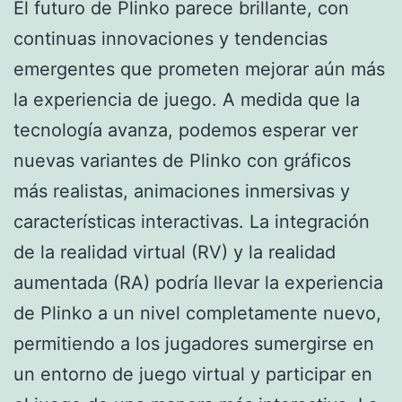
El futuro de Plinko parece brillante, con
continuas innovaciones y tendencias
emergentes que prometen mejorar aún más
la experiencia de juego. A medida que la
tecnología avanza, podemos esperar ver
nuevas variantes de Plinko con gráficos
más realistas, animaciones inmersivas y
características interactivas. La integración
de la realidad virtual (RV) y la realidad
aumentada (RA) podría llevar la experiencia
de Plinko a un nivel completamente nuevo,
permitiendo a los jugadores sumergirse en
un entorno de juego virtual y participar en