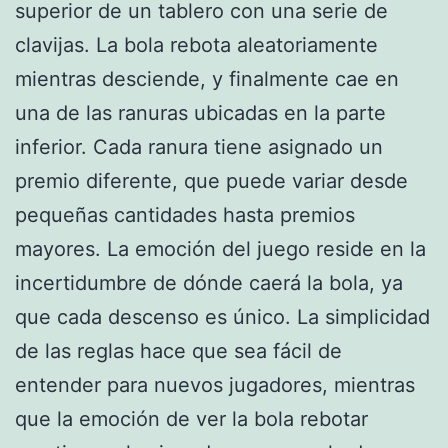
superior de un tablero con una serie de
clavijas. La bola rebota aleatoriamente
mientras desciende, y finalmente cae en
una de las ranuras ubicadas en la parte
inferior. Cada ranura tiene asignado un
premio diferente, que puede variar desde
pequeñas cantidades hasta premios
mayores. La emoción del juego reside en la
incertidumbre de dónde caerá la bola, ya
que cada descenso es único. La simplicidad
de las reglas hace que sea fácil de
entender para nuevos jugadores, mientras
que la emoción de ver la bola rebotar