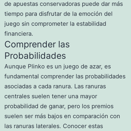
de apuestas conservadoras puede dar más
tiempo para disfrutar de la emoción del
juego sin comprometer la estabilidad
financiera.
Comprender las
Probabilidades
Aunque Plinko es un juego de azar, es
fundamental comprender las probabilidades
asociadas a cada ranura. Las ranuras
centrales suelen tener una mayor
probabilidad de ganar, pero los premios
suelen ser más bajos en comparación con
las ranuras laterales. Conocer estas