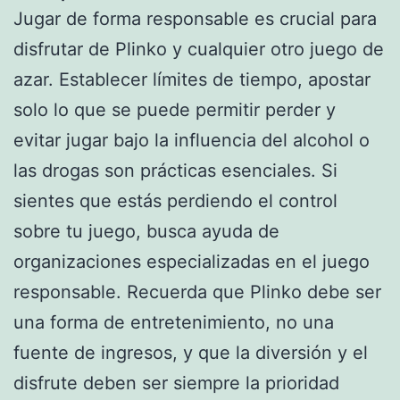
Jugar de forma responsable es crucial para
disfrutar de Plinko y cualquier otro juego de
azar. Establecer límites de tiempo, apostar
solo lo que se puede permitir perder y
evitar jugar bajo la influencia del alcohol o
las drogas son prácticas esenciales. Si
sientes que estás perdiendo el control
sobre tu juego, busca ayuda de
organizaciones especializadas en el juego
responsable. Recuerda que Plinko debe ser
una forma de entretenimiento, no una
fuente de ingresos, y que la diversión y el
disfrute deben ser siempre la prioridad