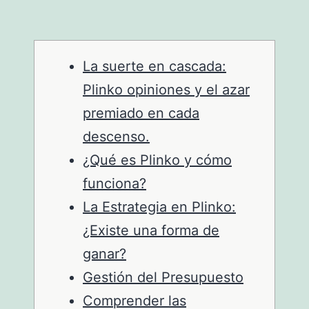
La suerte en cascada:
Plinko opiniones y el azar
premiado en cada
descenso.
¿Qué es Plinko y cómo
funciona?
La Estrategia en Plinko:
¿Existe una forma de
ganar?
Gestión del Presupuesto
Comprender las