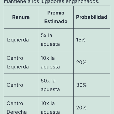
mantiene a los jugadores enganchados.
Premio
Ranura
Probabilidad
Estimado
5x la
Izquierda
15%
apuesta
Centro
10x la
20%
Izquierda
apuesta
50x la
Centro
30%
apuesta
Centro
10x la
20%
Derecha
apuesta