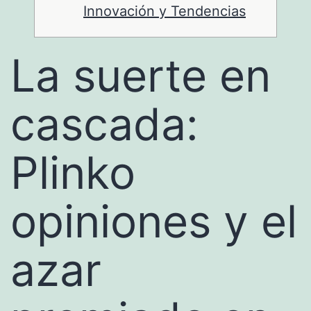
Innovación y Tendencias
La suerte en
cascada:
Plinko
opiniones y el
azar