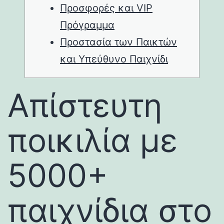
Προσφορές και VIP
Πρόγραμμα
Προστασία των Παικτών
και Υπεύθυνο Παιχνίδι
Απίστευτη
ποικιλία με
5000+
παιχνίδια στο