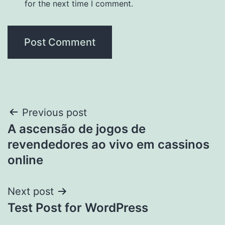
for the next time I comment.
Post
Previous post
A ascensão de jogos de
navigation
revendedores ao vivo em cassinos
online
Next post
Test Post for WordPress