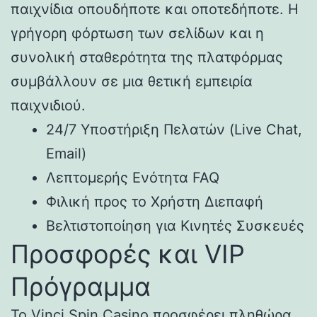
παιχνίδια οπουδήποτε και οποτεδήποτε. Η
γρήγορη φόρτωση των σελίδων και η
συνολική σταθερότητα της πλατφόρμας
συμβάλλουν σε μια θετική εμπειρία
παιχνιδιού.
24/7 Υποστήριξη Πελατών (Live Chat,
Email)
Λεπτομερής Ενότητα FAQ
Φιλική προς το Χρήστη Διεπαφή
Βελτιστοποίηση για Κινητές Συσκευές
Προσφορές και VIP
Πρόγραμμα
Το Vinci Spin Casino προσφέρει πληθώρα