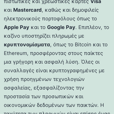
πιστωτικές και χρεωστικές κάρτες
Visa
και
Mastercard
, καθώς και δημοφιλείς
ηλεκτρονικούς πορτοφόλους όπως το
Apple Pay
και το
Google Pay
. Επιπλέον, το
καζίνο υποστηρίζει πληρωμές με
κρυπτονομίσματα
, όπως το Bitcoin και το
Ethereum, προσφέροντας στους παίκτες
μια γρήγορη και ασφαλή λύση. Όλες οι
συναλλαγές είναι κρυπτογραφημένες με
χρήση προηγμένων τεχνολογιών
ασφαλείας, εξασφαλίζοντας την
προστασία των προσωπικών και
οικονομικών δεδομένων των παικτών. Η
ταχύτητα των πληρωμών είναι επίσης ένας