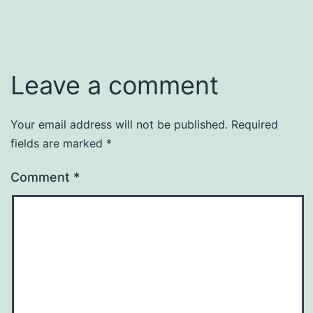
Leave a comment
Your email address will not be published.
Required
fields are marked
*
Comment
*