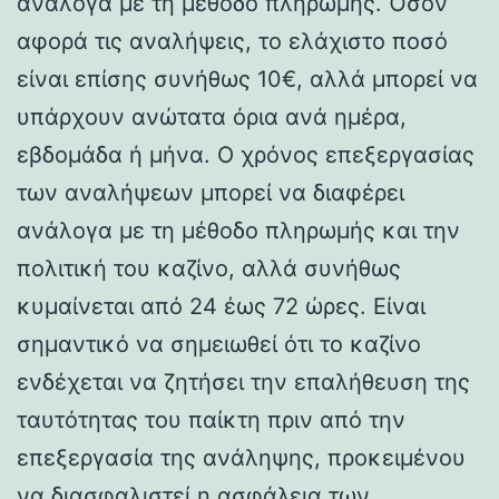
ανάλογα με τη μέθοδο πληρωμής. Όσον
αφορά τις αναλήψεις, το ελάχιστο ποσό
είναι επίσης συνήθως 10€, αλλά μπορεί να
υπάρχουν ανώτατα όρια ανά ημέρα,
εβδομάδα ή μήνα. Ο χρόνος επεξεργασίας
των αναλήψεων μπορεί να διαφέρει
ανάλογα με τη μέθοδο πληρωμής και την
πολιτική του καζίνο, αλλά συνήθως
κυμαίνεται από 24 έως 72 ώρες. Είναι
σημαντικό να σημειωθεί ότι το καζίνο
ενδέχεται να ζητήσει την επαλήθευση της
ταυτότητας του παίκτη πριν από την
επεξεργασία της ανάληψης, προκειμένου
να διασφαλιστεί η ασφάλεια των