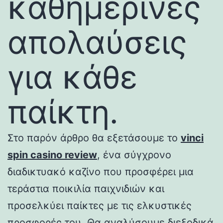
καθημερινές
απολαύσεις
για κάθε
παίκτη.
Στο παρόν άρθρο θα εξετάσουμε το
vinci
spin casino review
, ένα σύγχρονο
διαδικτυακό καζίνο που προσφέρει μια
τεράστια ποικιλία παιχνιδιών και
προσελκύει παίκτες με τις ελκυστικές
προσφορές του. Θα αναλύσουμε διεξοδικά