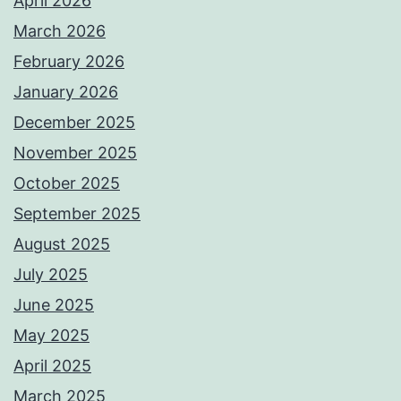
April 2026
March 2026
February 2026
January 2026
December 2025
November 2025
October 2025
September 2025
August 2025
July 2025
June 2025
May 2025
April 2025
March 2025