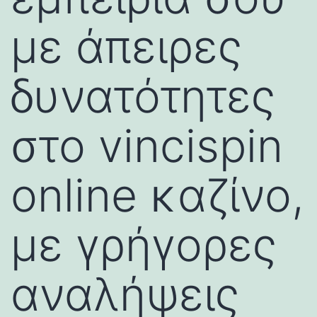
με άπειρες
δυνατότητες
στο vincispin
online καζίνο,
με γρήγορες
αναλήψεις