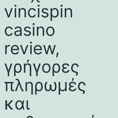
vincispin
casino
review,
γρήγορες
πληρωμές
και