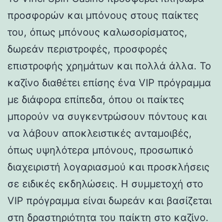
προσφορών και μπόνους στους παίκτες
του, όπως μπόνους καλωσορίσματος,
δωρεάν περιστροφές, προσφορές
επιστροφής χρημάτων και πολλά άλλα. Το
καζίνο διαθέτει επίσης ένα VIP πρόγραμμα
με διάφορα επίπεδα, όπου οι παίκτες
μπορούν να συγκεντρώσουν πόντους και
να λάβουν αποκλειστικές ανταμοιβές,
όπως υψηλότερα μπόνους, προσωπικό
διαχειριστή λογαριασμού και προσκλήσεις
σε ειδικές εκδηλώσεις. Η συμμετοχή στο
VIP πρόγραμμα είναι δωρεάν και βασίζεται
στη δραστηριότητα του παίκτη στο καζίνο.