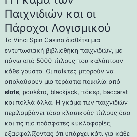
Παιχνιδιών και οι
Πάροχοι Λογισμικού
Το Vinci Spin Casino διαθέτει μια
εντυπωσιακή βιβλιοθήκη παιχνιδιών, με
πάνω από 5000 τίτλους που καλύπτουν
κάθε γούστο. Οι παίκτες μπορούν να
απολαύσουν μια τεράστια ποικιλία από
slots
, ρουλέτα, blackjack, πόκερ, baccarat
και πολλά άλλα. Η γκάμα των παιχνιδιών
περιλαμβάνει τόσο κλασικούς τίτλους όσο
και τις πιο πρόσφατες κυκλοφορίες,
εξασφαλίζοντας ότι υπάρχει κάτι για κάθε