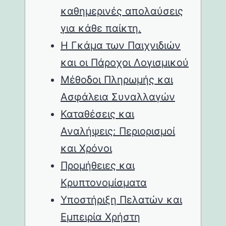
καθημερινές απολαύσεις
για κάθε παίκτη.
Η Γκάμα των Παιχνιδιών
και οι Πάροχοι Λογισμικού
Μέθοδοι Πληρωμής και
Ασφάλεια Συναλλαγών
Καταθέσεις και
Αναλήψεις: Περιορισμοί
και Χρόνοι
Προμήθειες και
Κρυπτονομίσματα
Υποστήριξη Πελατών και
Εμπειρία Χρήστη