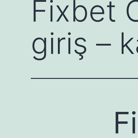
Fixbet 
giriş – 
F