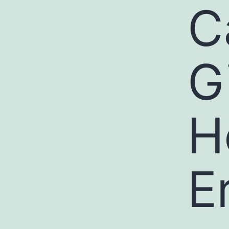
C
G
H
E