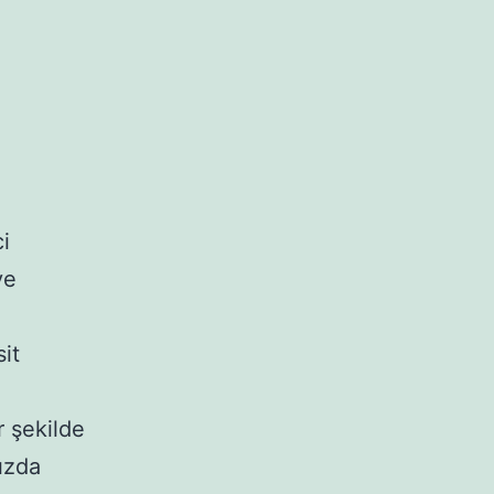
i
ve
it
r şekilde
ızda