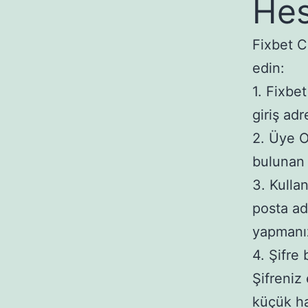
Hes
Fixbet C
edin:
1. Fixbe
giriş ad
2. Üye O
bulunan 
3. Kullan
posta adr
yapmanız
4. Şifre 
Şifreniz
küçük ha