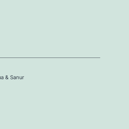
ua & Sanur