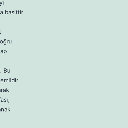
yı
a basittir
e
doğru
sap
. Bu
emlidir.
arak
ası,
lanak