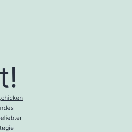
t!
„
chicken
endes
eliebter
tegie