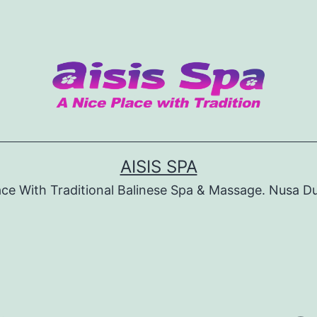
AISIS SPA
ace With Traditional Balinese Spa & Massage. Nusa D