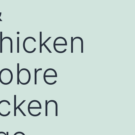
&
Chicken
obre
ecken