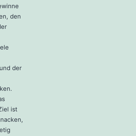
Gewinne
hen, den
der
ele
 und der
ken.
as
iel ist
knacken,
etig