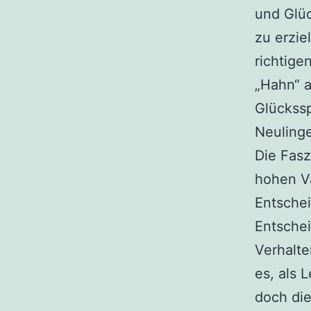
und Glüc
zu erzie
richtige
„Hahn“ au
Glückssp
Neulinge
Die Fasz
hohen Va
Entsche
Entschei
Verhalte
es, als 
doch die