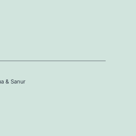
ua & Sanur