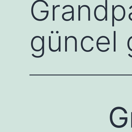
Grandp
güncel 
G