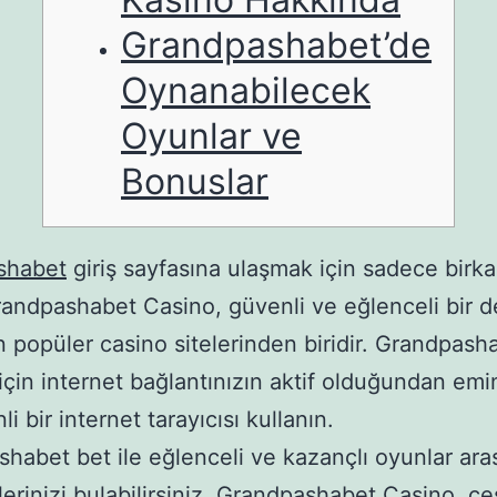
Grandpashabet’de
Oynanabilecek
Oyunlar ve
Bonuslar
shabet
giriş sayfasına ulaşmak için sadece birk
randpashabet Casino, güvenli ve eğlenceli bir 
 popüler casino sitelerinden biridir. Grandpasha
çin internet bağlantınızın aktif olduğundan emi
i bir internet tarayıcısı kullanın.
habet bet ile eğlenceli ve kazançlı oyunlar ara
erinizi bulabilirsiniz. Grandpashabet Casino, çeş