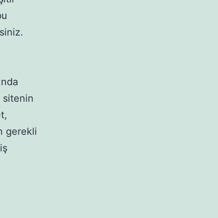
bu
siniz.
unda
sitenin
t,
n gerekli
iş