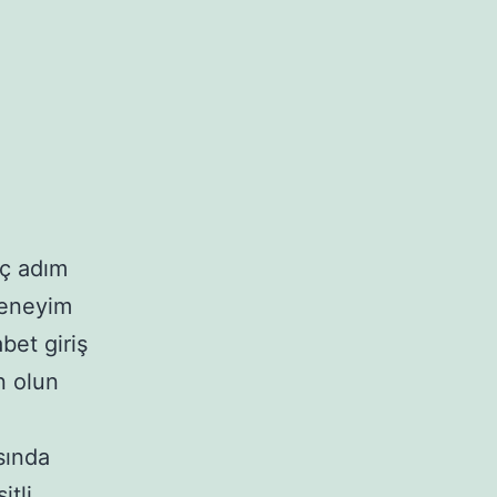
aç adım
deneyim
bet giriş
n olun
sında
itli