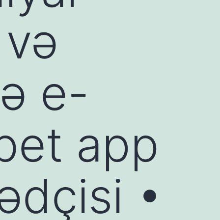
 və
və e-
bet app
ədçisi •