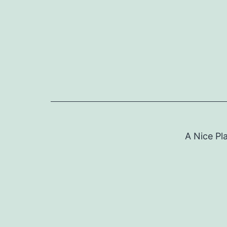
Skip
to
content
A Nice Pl