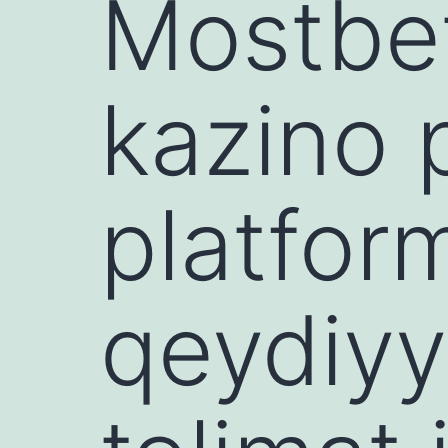
Mostbet
kazino 
platform
qeydiyy