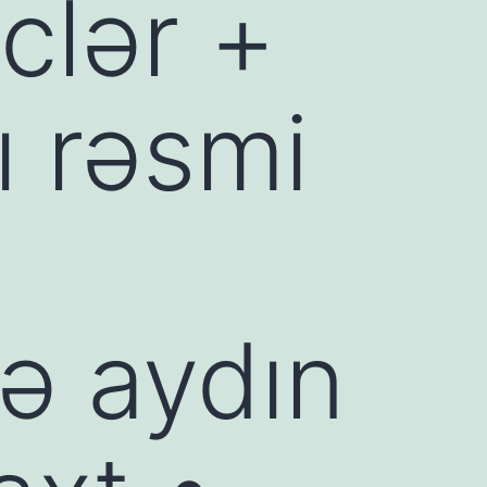
clər +
ı rəsmi
+
və aydın