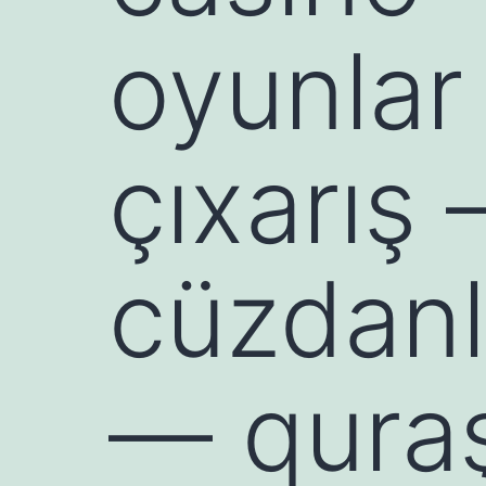
oyunlar
çıxarış 
cüzdanl
— quraş