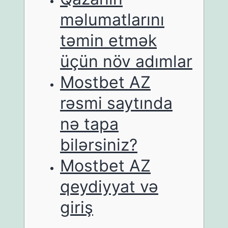
məlumatlarını
təmin etmək
üçün növ adımlar
Mostbet AZ
rəsmi saytında
nə tapa
bilərsiniz?
Mostbet AZ
qeydiyyat və
giriş