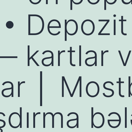
 • Depozit
— kartlar 
ar │ Most
dırma bəl