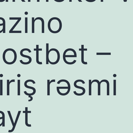
azino
ostbet –
iriş rəsmi
ayt