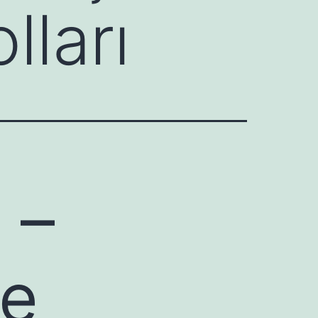
lları
 –
ve