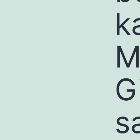
k
M
G
s