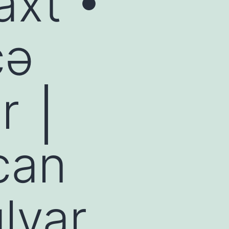
axt •
cə
r │
can
lyar