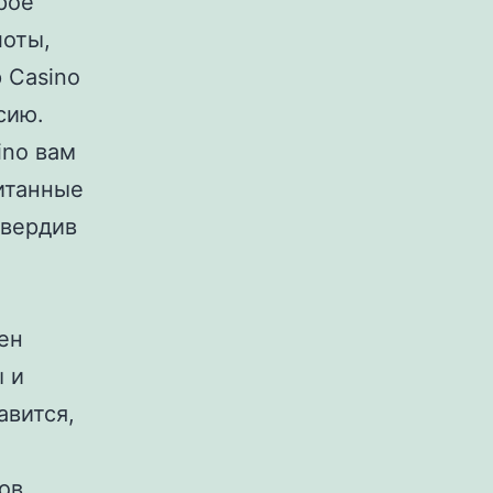
рое
лоты,
 Casino
сию.
ino вам
итанные
твердив
ен
ы и
авится,
ов