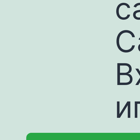
с
C
В
и