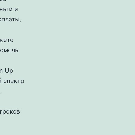
ньги и
оплаты,
ожете
помочь
n Up
й спектр
.
гроков