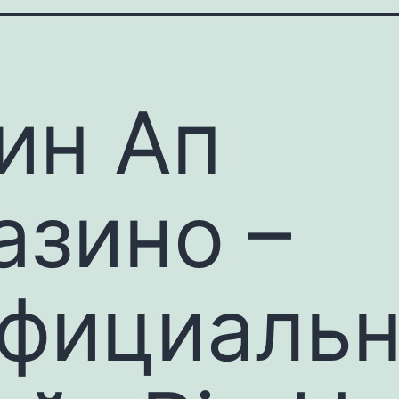
ин Ап
азино –
фициаль