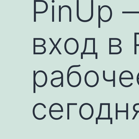
PinUp 
вход в
рабоче
сегодн