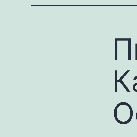
П
К
О