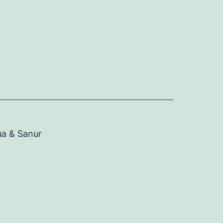
ua & Sanur