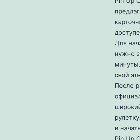
Pin Up 
предлаг
карточн
доступе
Для нач
нужно з
минуты,
свой эл
После р
официал
широкий
рулетку
и начать
Pin Up 