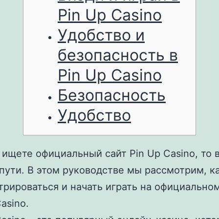
Pin Up Casino
Удобство и
безопасность в
Pin Up Casino
Безопасность
Удобство
 ищете официальный сайт Pin Up Casino, то 
пути. В этом руководстве мы рассмотрим, к
трироваться и начать играть на официально
asino.