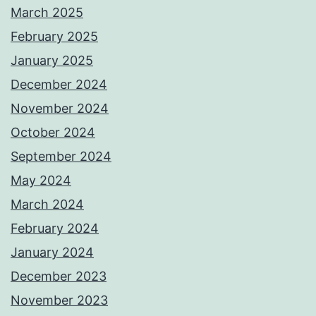
March 2025
February 2025
January 2025
December 2024
November 2024
October 2024
September 2024
May 2024
March 2024
February 2024
January 2024
December 2023
November 2023