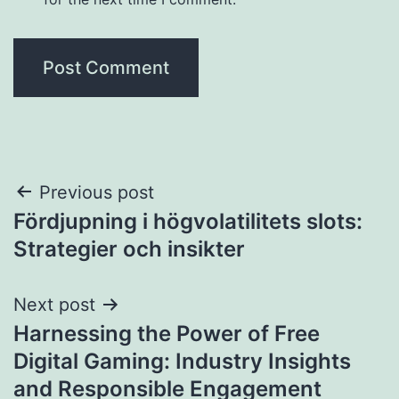
Post
Previous post
Fördjupning i högvolatilitets slots:
navigation
Strategier och insikter
Next post
Harnessing the Power of Free
Digital Gaming: Industry Insights
and Responsible Engagement