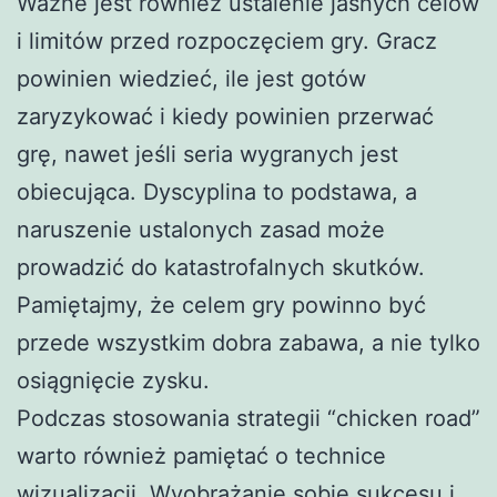
Ważne jest również ustalenie jasnych celów
i limitów przed rozpoczęciem gry. Gracz
powinien wiedzieć, ile jest gotów
zaryzykować i kiedy powinien przerwać
grę, nawet jeśli seria wygranych jest
obiecująca. Dyscyplina to podstawa, a
naruszenie ustalonych zasad może
prowadzić do katastrofalnych skutków.
Pamiętajmy, że celem gry powinno być
przede wszystkim dobra zabawa, a nie tylko
osiągnięcie zysku.
Podczas stosowania strategii “chicken road”
warto również pamiętać o technice
wizualizacji. Wyobrażanie sobie sukcesu i