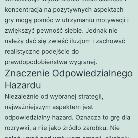
koncentracja na pozytywnych aspektach
gry mogą pomóc w utrzymaniu motywacji i
zwiększyć pewność siebie. Jednak nie
należy dać się zwieść iluzjom i zachować
realistyczne podejście do
prawdopodobieństwa wygranej.
Znaczenie Odpowiedzialnego
Hazardu
Niezależnie od wybranej strategii,
najważniejszym aspektem jest
odpowiedzialny hazard. Oznacza to grę dla
rozrywki, a nie jako źródło zarobku. Nie