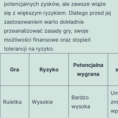
potencjalnych zysków, ale zawsze wiąże
się z większym ryzykiem. Dlatego przed jej
zastosowaniem warto dokładnie
przeanalizować zasady gry, swoje
możliwości finansowe oraz stopień
tolerancji na ryzyko.
Potencjalna
Gra
Ryzyko
s
wygrana
Um
Bardzo
Ruletka
Wysokie
zm
wysoka
wp