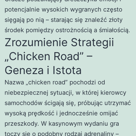
potencjalnie wysokich wygranych często
sięgają po nią – starając się znaleźć złoty
środek pomiędzy ostrożnością a śmiałością.
Zrozumienie Strategii
„Chicken Road” –
Geneza i Istota
Nazwa „chicken road” pochodzi od
niebezpiecznej sytuacji, w której kierowcy
samochodów ścigają się, próbując utrzymać
wysoką prędkość i jednocześnie omijać
przeszkody. W kasynowym wydaniu gra
toczy się o podobny rodzaj adrenaliny –