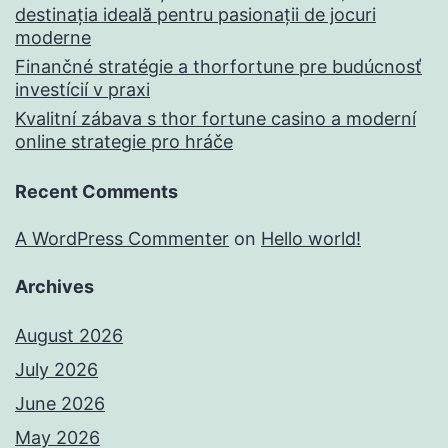
destinația ideală pentru pasionații de jocuri
moderne
Finančné stratégie a thorfortune pre budúcnosť
investícií v praxi
Kvalitní zábava s thor fortune casino a moderní
online strategie pro hráče
Recent Comments
A WordPress Commenter
on
Hello world!
Archives
August 2026
July 2026
June 2026
May 2026