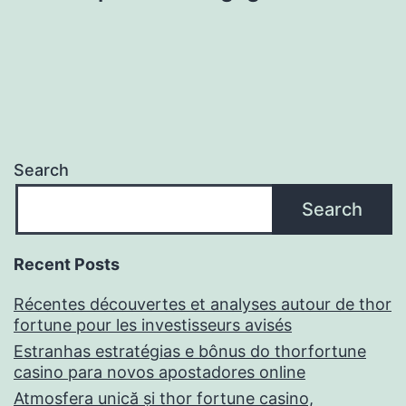
Search
Search
Recent Posts
Récentes découvertes et analyses autour de thor
fortune pour les investisseurs avisés
Estranhas estratégias e bônus do thorfortune
casino para novos apostadores online
Atmosfera unică și thor fortune casino,