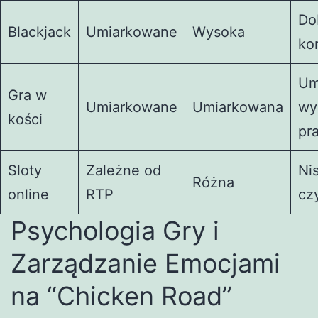
Do
Blackjack
Umiarkowane
Wysoka
ko
Um
Gra w
Umiarkowane
Umiarkowana
wy
kości
pr
Sloty
Zależne od
Ni
Różna
online
RTP
cz
Psychologia Gry i
Zarządzanie Emocjami
na “Chicken Road”