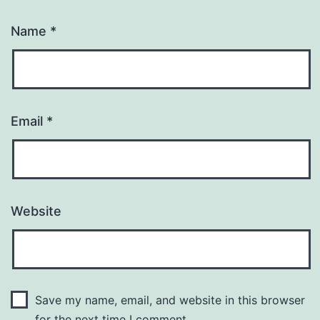
Name
*
Email
*
Website
Save my name, email, and website in this browser
for the next time I comment.