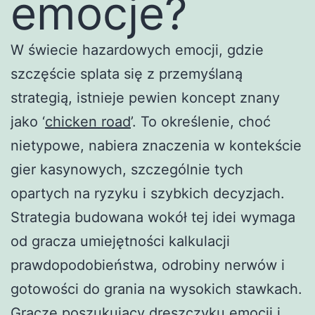
emocje?
W świecie hazardowych emocji, gdzie
szczęście splata się z przemyślaną
strategią, istnieje pewien koncept znany
jako ‘
chicken road
’. To określenie, choć
nietypowe, nabiera znaczenia w kontekście
gier kasynowych, szczególnie tych
opartych na ryzyku i szybkich decyzjach.
Strategia budowana wokół tej idei wymaga
od gracza umiejętności kalkulacji
prawdopodobieństwa, odrobiny nerwów i
gotowości do grania na wysokich stawkach.
Gracze poszukujący dreszczyku emocji i