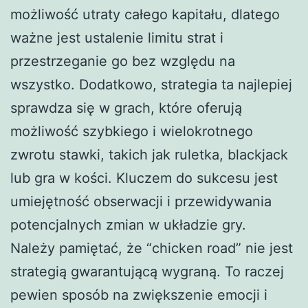
możliwość utraty całego kapitału, dlatego
ważne jest ustalenie limitu strat i
przestrzeganie go bez względu na
wszystko. Dodatkowo, strategia ta najlepiej
sprawdza się w grach, które oferują
możliwość szybkiego i wielokrotnego
zwrotu stawki, takich jak ruletka, blackjack
lub gra w kości. Kluczem do sukcesu jest
umiejętność obserwacji i przewidywania
potencjalnych zmian w układzie gry.
Należy pamiętać, że “chicken road” nie jest
strategią gwarantującą wygraną. To raczej
pewien sposób na zwiększenie emocji i