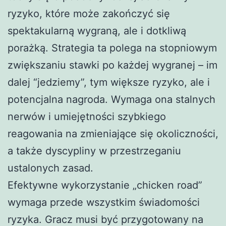
ryzyko, które może zakończyć się
spektakularną wygraną, ale i dotkliwą
porażką. Strategia ta polega na stopniowym
zwiększaniu stawki po każdej wygranej – im
dalej “jedziemy”, tym większe ryzyko, ale i
potencjalna nagroda. Wymaga ona stalnych
nerwów i umiejętności szybkiego
reagowania na zmieniające się okoliczności,
a także dyscypliny w przestrzeganiu
ustalonych zasad.
Efektywne wykorzystanie „chicken road”
wymaga przede wszystkim świadomości
ryzyka. Gracz musi być przygotowany na