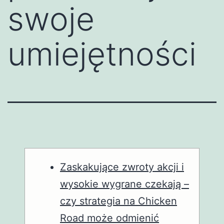
swoje
umiejętności
Zaskakujące zwroty akcji i
wysokie wygrane czekają –
czy strategia na Chicken
Road może odmienić