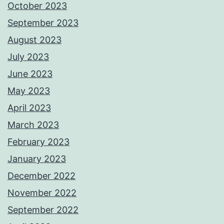
October 2023
September 2023
August 2023
July 2023
June 2023
May 2023
April 2023
March 2023
February 2023
January 2023
December 2022
November 2022
September 2022