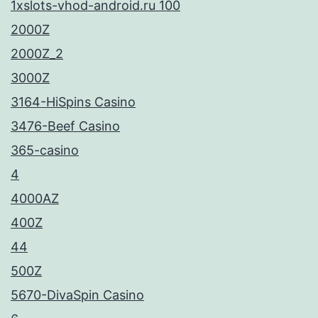
1xslots-vhod-android.ru 100
2000Z
2000Z_2
3000Z
3164-HiSpins Casino
3476-Beef Casino
365-casino
4
4000AZ
400Z
44
500Z
5670-DivaSpin Casino