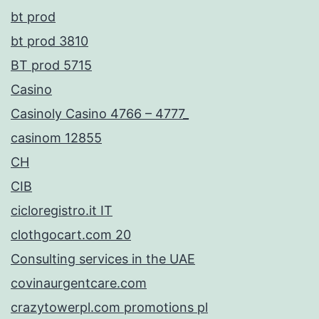
bt prod
bt prod 3810
BT prod 5715
Casino
Casinoly Casino 4766 – 4777_
casinom 12855
CH
CIB
cicloregistro.it IT
clothgocart.com 20
Consulting services in the UAE
covinaurgentcare.com
crazytowerpl.com promotions pl