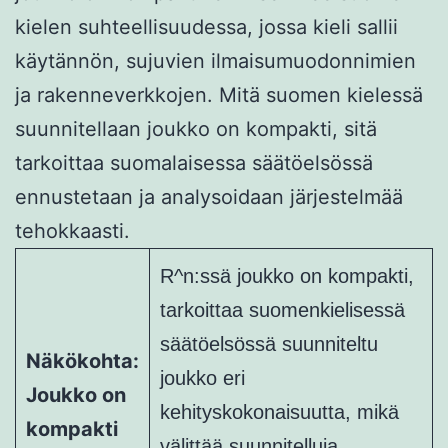
kielen suhteellisuudessa, jossa kieli sallii
käytännön, sujuvien ilmaisumuodonnimien
ja rakenneverkkojen. Mitä suomen kielessä
suunnitellaan joukko on kompakti, sitä
tarkoittaa suomalaisessa säätöelsössä
ennustetaan ja analysoidaan järjestelmää
tehokkaasti.
R^n:ssä joukko on kompakti,
tarkoittaa suomenkielisessä
säätöelsössä suunniteltu
Näkökohta:
joukko eri
Joukko on
kehityskokonaisuutta, mikä
kompakti
välittää suunnitelluja