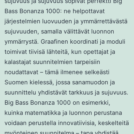
sujuvuus ja sujuvuus sopivat perfektti Big
Bass Bonanza 1000: ne helpottavat
järjestelmien luovuuden ja ymmärrettävästä
sujuvuuden, samalla välittävät luonnon
ymmärrystä. Graafinen koordinati ja moduli
toimivat tiivisä lähteitä, kun opettajat ja
kalastajat suunnitelmien tarpeisiin
noudattavat – tämä ilmenee selkeästi
Suomen kielessä, jossa sanamuodon ja
suunnittelu yhdistävät tarkkuus ja sujuvuus.
Big Bass Bonanza 1000 on esimerkki,
kuinka matematikka ja luonnon perustana
voidaan perustella innovatiivisia, keskelteitä
myönteinen suunnitelma – tapa yhdistää