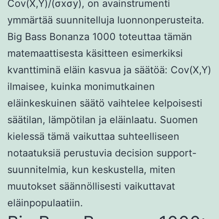
Cov(X,Y)/(σxσy), on avainstrumenti
ymmärtää suunnitelluja luonnonperusteita.
Big Bass Bonanza 1000 toteuttaa tämän
matemaattisesta käsitteen esimerkiksi
kvanttiminä eläin kasvua ja säätöä: Cov(X,Y)
ilmaisee, kuinka monimutkainen
eläinkeskuinen säätö vaihtelee kelpoisesti
säätilan, lämpötilan ja eläinlaatu. Suomen
kielessä tämä vaikuttaa suhteelliseen
notaatuksiä perustuvia decision support-
suunnitelmia, kun keskustella, miten
muutokset säännöllisesti vaikuttavat
eläinpopulaatiin.