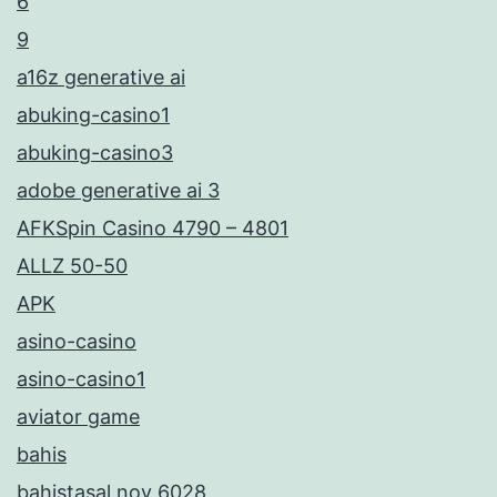
6
9
a16z generative ai
abuking-casino1
abuking-casino3
adobe generative ai 3
AFKSpin Casino 4790 – 4801
ALLZ 50-50
APK
asino-casino
asino-casino1
aviator game
bahis
bahistasal nov 6028