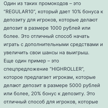
Один из таких промокодов – это
“REGULAR10”, который дает 10% бонуса к
депозиту для игроков, которые делают
депозит в размере 1000 рублей или
более. Это отличный способ начать
играть с дополнительными средствами и
увеличить свои шансы на выигрыш.
Еще один пример – это
спецпредложение “HIGHROLLER”,
которое предлагает игрокам, которые
делают депозит в размере 5000 рублей
или более, 20% бонус к депозиту. Это
отличный способ для игроков, которые