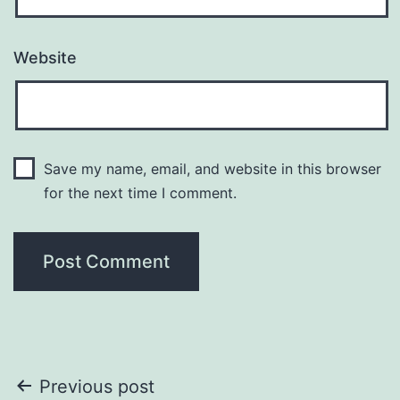
Website
Save my name, email, and website in this browser
for the next time I comment.
Post
Previous post