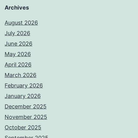
Archives
August 2026
July 2026
June 2026
May 2026
April 2026
March 2026
February 2026
January 2026
December 2025
November 2025
October 2025
September 2025