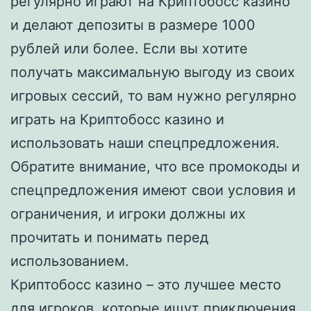
регулярно играют на Криптобосс казино
и делают депозиты в размере 1000
рублей или более. Если вы хотите
получать максимальную выгоду из своих
игровых сессий, то вам нужно регулярно
играть на Криптобосс казино и
использовать наши спецпредложения.
Обратите внимание, что все промокоды и
спецпредложения имеют свои условия и
ограничения, и игроки должны их
прочитать и понимать перед
использованием.
Криптобосс казино – это лучшее место
для игроков, которые ищут приключения