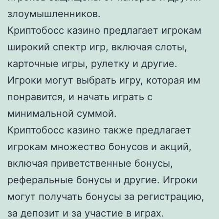
злоумышленников.
Криптобосс казино предлагает игрокам
широкий спектр игр, включая слоты,
карточные игры, рулетку и другие.
Игроки могут выбрать игру, которая им
понравится, и начать играть с
минимальной суммой.
Криптобосс казино также предлагает
игрокам множество бонусов и акций,
включая приветственные бонусы,
реферальные бонусы и другие. Игроки
могут получать бонусы за регистрацию,
за депозит и за участие в играх.