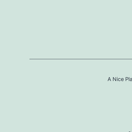
Skip
to
content
A Nice Pl