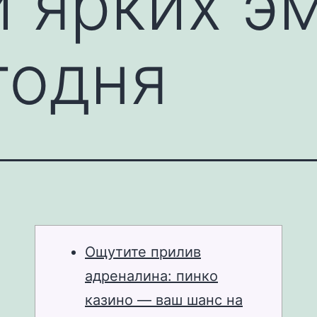
и ярких э
годня
Ощутите прилив
адреналина: пинко
казино — ваш шанс на