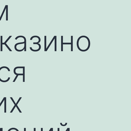
м
 казино
ся
их