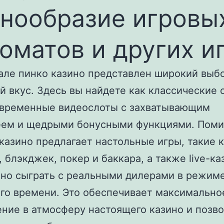
знообразие игровы
оматов и других и
але пинко казино представлен широкий выбо
й вкус. Здесь вы найдете как классические 
овременные видеослоты с захватывающим
еем и щедрыми бонусными функциями. Пом
 казино предлагает настольные игры, такие 
, блэкджек, покер и баккара, а также live-ка
но сыграть с реальными дилерами в режим
го времени. Это обеспечивает максимально
ние в атмосферу настоящего казино и позв