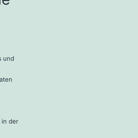
s und
Daten
 in der