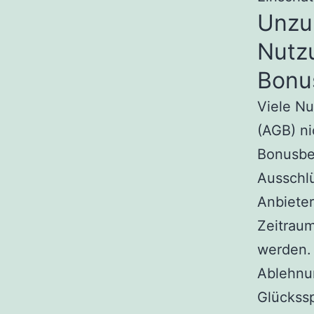
Unzu
Nutz
Bonu
Viele N
(AGB) ni
Bonusbe
Ausschl
Anbieter
Zeitrau
werden.
Ablehnu
Glückssp