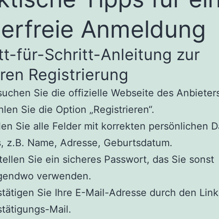
lerfreie Anmeldung
tt-für-Schritt-Anleitung zur
ren Registrierung
uchen Sie die offizielle Webseite des Anbieter
len Sie die Option „Registrieren“.
len Sie alle Felder mit korrekten persönlichen 
, z.B. Name, Adresse, Geburtsdatum.
tellen Sie ein sicheres Passwort, das Sie sonst
rgendwo verwenden.
tätigen Sie Ihre E-Mail-Adresse durch den Link
tätigungs-Mail.