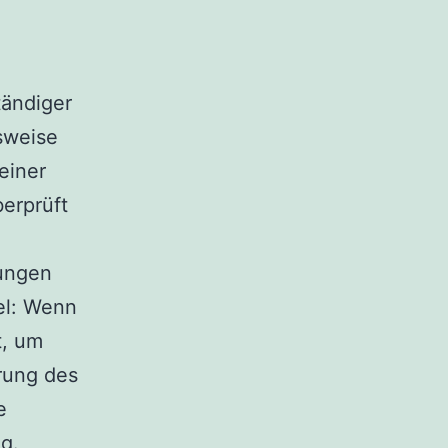
tändiger
sweise
einer
erprüft
rungen
el: Wenn
t, um
rung des
e
ng
.