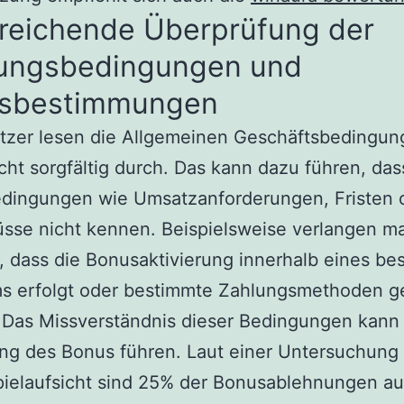
reichende Überprüfung der
ungsbedingungen und
sbestimmungen
utzer lesen die Allgemeinen Geschäftsbedingu
cht sorgfältig durch. Das kann dazu führen, das
dingungen wie Umsatzanforderungen, Fristen 
üsse nicht kennen. Beispielsweise verlangen 
, dass die Bonusaktivierung innerhalb eines b
ms erfolgt oder bestimmte Zahlungsmethoden g
 Das Missverständnis dieser Bedingungen kann
ng des Bonus führen. Laut einer Untersuchung
ielaufsicht sind 25% der Bonusablehnungen au