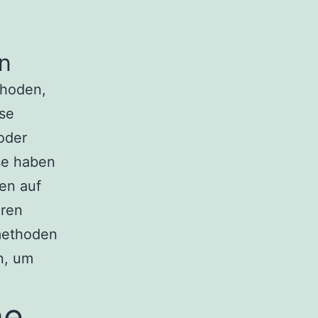
n
thoden,
se
oder
se haben
en auf
hren
smethoden
n, um
ne