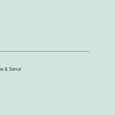
ua & Sanur