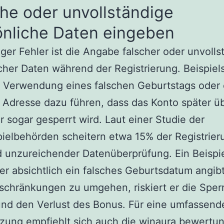
he oder unvollständige
önliche Daten eingeben
iger Fehler ist die Angabe falscher oder unvolls
cher Daten während der Registrierung. Beispiel
 Verwendung eines falschen Geburtstags oder 
 Adresse dazu führen, dass das Konto später üb
r sogar gesperrt wird. Laut einer Studie der
ielbehörden scheitern etwa 15% der Registrie
 unzureichender Datenüberprüfung. Ein Beispi
er absichtlich ein falsches Geburtsdatum angib
schränkungen zu umgehen, riskiert er die Sper
nd den Verlust des Bonus. Für eine umfassend
zung empfiehlt sich auch die
winaura bewertu