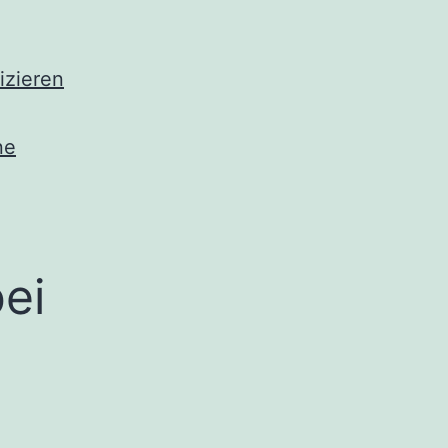
izieren
ne
ei