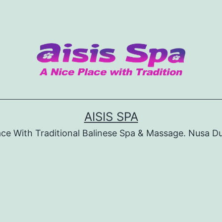
AISIS SPA
ace With Traditional Balinese Spa & Massage. Nusa D