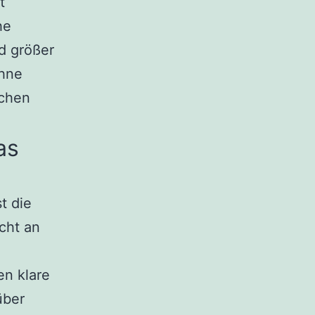
t
he
nd größer
ohne
lchen
as
t die
icht an
en klare
über