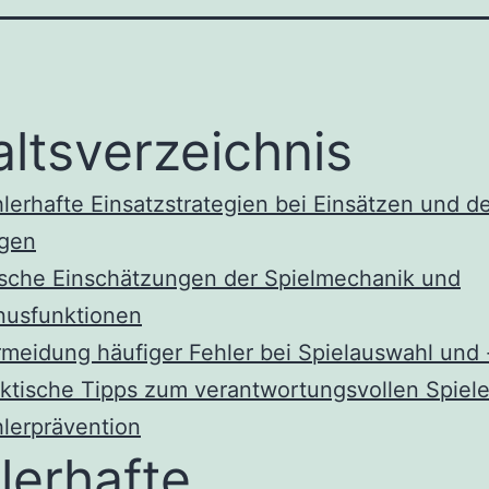
altsverzeichnis
lerhafte Einsatzstrategien bei Einsätzen und d
lgen
sche Einschätzungen der Spielmechanik und
nusfunktionen
meidung häufiger Fehler bei Spielauswahl und 
ktische Tipps zum verantwortungsvollen Spiel
lerprävention
lerhafte