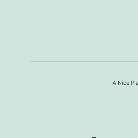
Skip
to
content
A Nice Pl