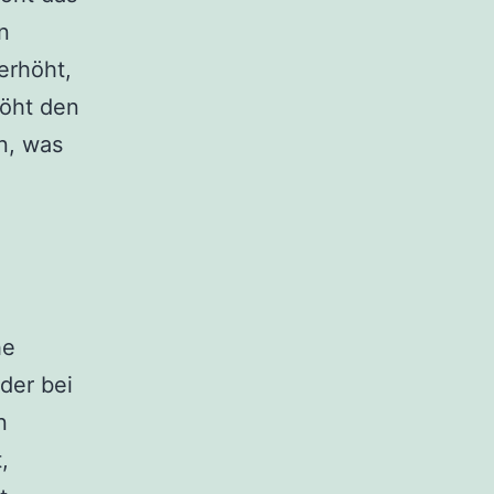
n
erhöht,
höht den
n, was
he
der bei
n
,