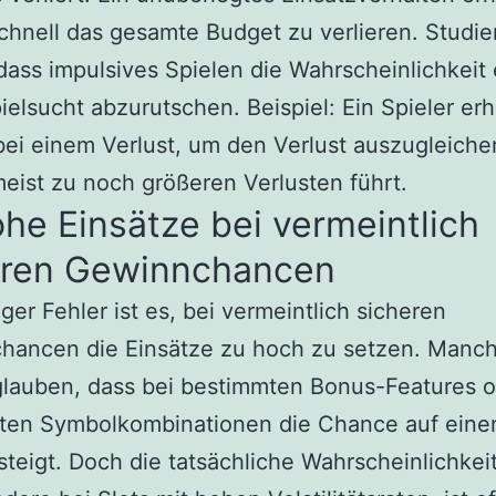
schnell das gesamte Budget zu verlieren. Studie
dass impulsives Spielen die Wahrscheinlichkeit 
pielsucht abzurutschen. Beispiel: Ein Spieler er
bei einem Verlust, um den Verlust auszugleiche
eist zu noch größeren Verlusten führt.
he Einsätze bei vermeintlich
eren Gewinnchancen
iger Fehler ist es, bei vermeintlich sicheren
hancen die Einsätze zu hoch zu setzen. Manc
glauben, dass bei bestimmten Bonus-Features o
ten Symbolkombinationen die Chance auf eine
teigt. Doch die tatsächliche Wahrscheinlichkeit