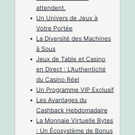
attendent.
Un Univers de Jeux à
Votre Portée
La Diversité des Machines
à Sous
Jeux de Table et Casino
en Direct : L’Authenticité
du Casino Réel
Un Programme VIP Exclusif
Les Avantages du
Cashback Hebdomadaire
La Monnaie Virtuelle Bytes
: Un Écosystème de Bonus