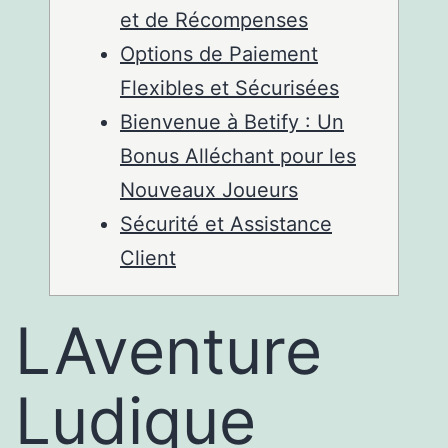
et de Récompenses
Options de Paiement
Flexibles et Sécurisées
Bienvenue à Betify : Un
Bonus Alléchant pour les
Nouveaux Joueurs
Sécurité et Assistance
Client
LAventure
Ludique