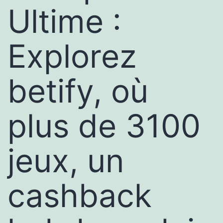
Ultime :
Explorez
betify, où
plus de 3100
jeux, un
cashback