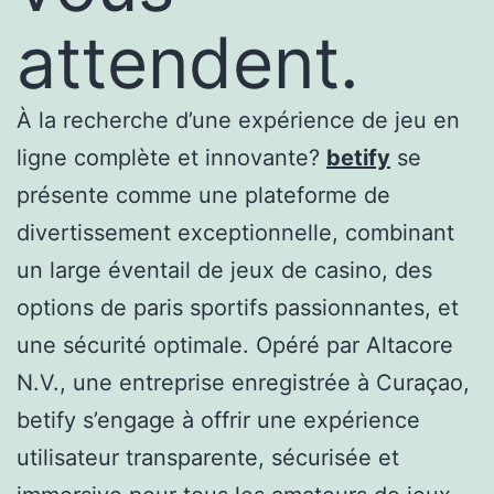
attendent.
À la recherche d’une expérience de jeu en
ligne complète et innovante?
betify
se
présente comme une plateforme de
divertissement exceptionnelle, combinant
un large éventail de jeux de casino, des
options de paris sportifs passionnantes, et
une sécurité optimale. Opéré par Altacore
N.V., une entreprise enregistrée à Curaçao,
betify s’engage à offrir une expérience
utilisateur transparente, sécurisée et