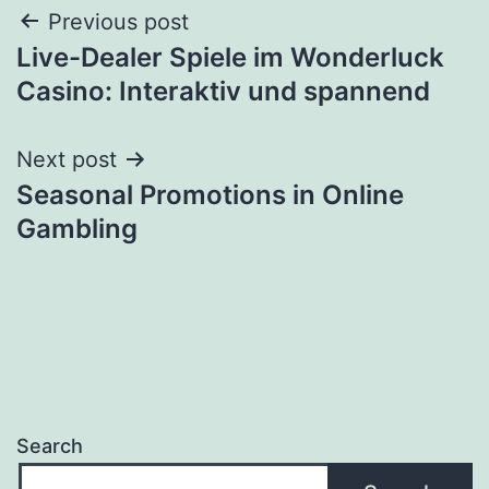
Post
Previous post
Live-Dealer Spiele im Wonderluck
navigation
Casino: Interaktiv und spannend
Next post
Seasonal Promotions in Online
Gambling
Search