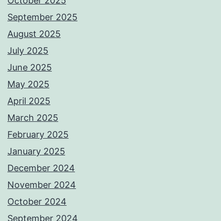
October 2025
September 2025
August 2025
July 2025
June 2025
May 2025
April 2025
March 2025
February 2025
January 2025
December 2024
November 2024
October 2024
September 2024