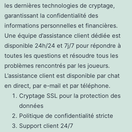
les dernières technologies de cryptage,
garantissant la confidentialité des
informations personnelles et financières.
Une équipe d’assistance client dédiée est
disponible 24h/24 et 7j/7 pour répondre à
toutes les questions et résoudre tous les
problèmes rencontrés par les joueurs.
L’assistance client est disponible par chat
en direct, par e-mail et par téléphone.
Cryptage SSL pour la protection des
données
Politique de confidentialité stricte
Support client 24/7