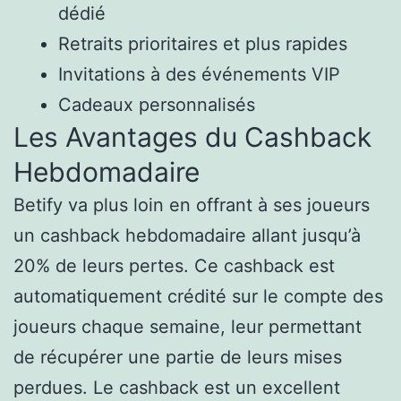
dédié
Retraits prioritaires et plus rapides
Invitations à des événements VIP
Cadeaux personnalisés
Les Avantages du Cashback
Hebdomadaire
Betify va plus loin en offrant à ses joueurs
un cashback hebdomadaire allant jusqu’à
20% de leurs pertes. Ce cashback est
automatiquement crédité sur le compte des
joueurs chaque semaine, leur permettant
de récupérer une partie de leurs mises
perdues. Le cashback est un excellent