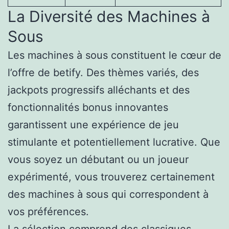
La Diversité des Machines à
Sous
Les machines à sous constituent le cœur de
l’offre de betify. Des thèmes variés, des
jackpots progressifs alléchants et des
fonctionnalités bonus innovantes
garantissent une expérience de jeu
stimulante et potentiellement lucrative. Que
vous soyez un débutant ou un joueur
expérimenté, vous trouverez certainement
des machines à sous qui correspondent à
vos préférences.
La sélection comprend des classiques