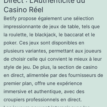
Direct : L’Authenticité du
Casino Réel
Betify propose également une sélection
impressionnante de jeux de table, tels que
la roulette, le blackjack, le baccarat et le
poker. Ces jeux sont disponibles en
plusieurs variantes, permettant aux joueurs
de choisir celle qui convient le mieux à leur
style de jeu. De plus, la section de casino
en direct, alimentée par des fournisseurs de
premier plan, offre une expérience
immersive et authentique, avec des
croupiers professionnels en direct.