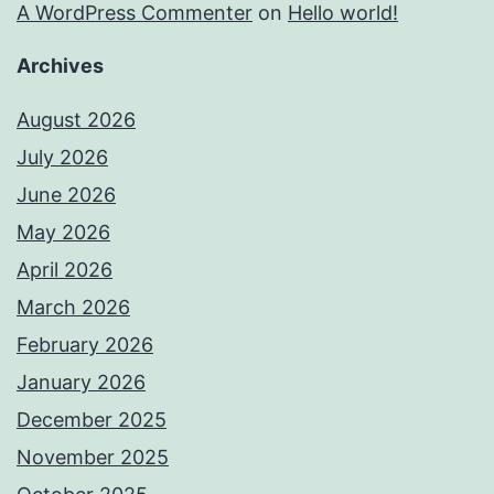
A WordPress Commenter
on
Hello world!
Archives
August 2026
July 2026
June 2026
May 2026
April 2026
March 2026
February 2026
January 2026
December 2025
November 2025