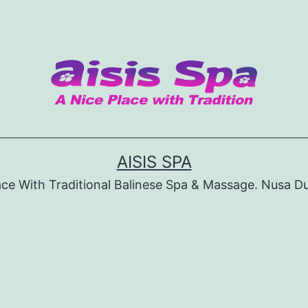
AISIS SPA
ace With Traditional Balinese Spa & Massage. Nusa D