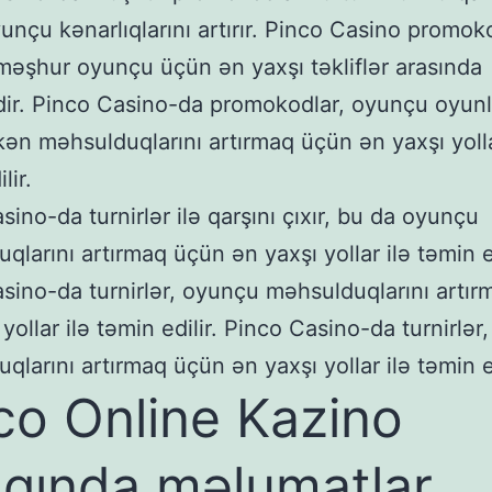
unçu kənarlıqlarını artırır. Pinco Casino promoko
məşhur oyunçu üçün ən yaxşı təkliflər arasında
dir. Pinco Casino-da promokodlar, oyunçu oyunl
ən məhsulduqlarını artırmaq üçün ən yaxşı yolla
lir.
sino-da turnirlər ilə qarşını çıxır, bu da oyunçu
qlarını artırmaq üçün ən yaxşı yollar ilə təmin ed
sino-da turnirlər, oyunçu məhsulduqlarını artı
yollar ilə təmin edilir. Pinco Casino-da turnirlə
qlarını artırmaq üçün ən yaxşı yollar ilə təmin ed
co Online Kazino
qında məlumatlar