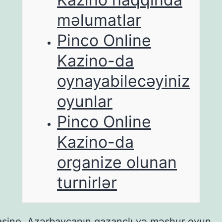
məlumatlar
Pinco Online
Kazino-da
oynayabilecəyiniz
oyunlar
Pinco Online
Kazino-da
organize olunan
turnirlər
asino, Azərbaycanın qazanclı və məşhur oyun