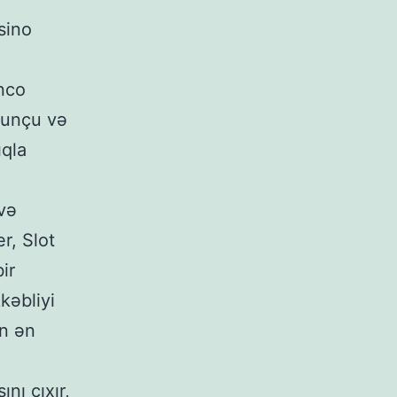
sino
inco
oyunçu və
ıqla
və
r, Slot
ir
kəbliyi
ün ən
nı çıxır,