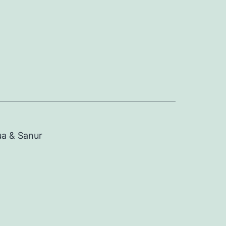
ua & Sanur