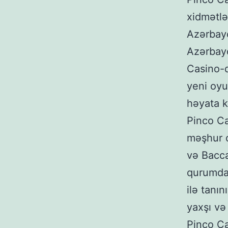
xidmətlə
Azərbayc
Azərbayc
Casino-d
yeni oyu
həyata ke
Pinco C
məşhur o
və Bacca
qurumdan
ilə tanı
yaxşı və
Pinco Ca