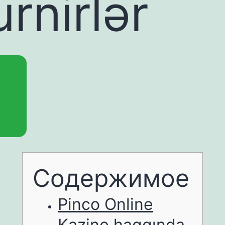
urnirlər
Содержимое
Pinco Online
Kazino haqqında