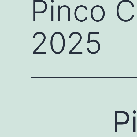
Pinco C
2025
P