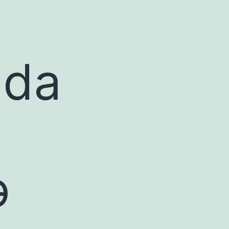
nda
ə