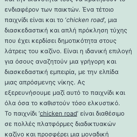
ενδιαφέρον των παικτών. Ένα τέτοιο
παιχνίδι είναι και το ‘
chicken road
‘, μια
διασκεδαστική και απλή πρόκληση τύχης
που έχει κερδίσει δημοτικότητα στους
λάτρεις του καζίνο. Είναι η ιδανική επιλογή
για όσους αναζητούν μια γρήγορη και
διασκεδαστική εμπειρία, με την ελπίδα
μιας απρόσμενης νίκης. Ας
εξερευνήσουμε μαζί αυτό το παιχνίδι και
όλα όσα το καθιστούν τόσο ελκυστικό.
Το παιχνίδι ‘
chicken road
‘ είναι διαθέσιμο
σε πολλές πλατφόρμες διαδικτυακών
καζίνο και προσφέρει μια μοναδική