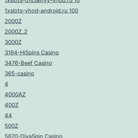
1xslots-oficialnyy-vhod.ru 10
1xslots-vhod-android.ru 100
2000Z
2000Z_2
3000Z
3164-HiSpins Casino
3476-Beef Casino
365-casino
4
4000AZ
400Z
44
500Z
5670-DivaSpin Casino