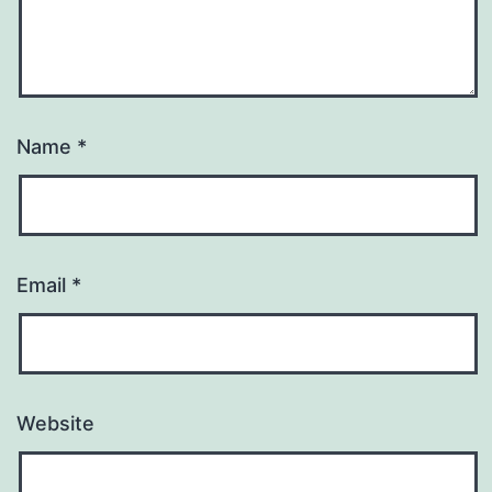
Name
*
Email
*
Website