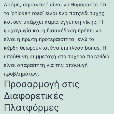
Ακόμη, σημαντικό είναι να θυμόμαστε ότι
το ‘chicken road’ είναι ένα παιχνίδι τύχης
και δεν υπάρχει καμία εγγύηση νίκης. Η
ψυχαγωγία και η διασκέδαση πρέπει να
είναι η πρώτη προτεραιότητα, ενώ τα
κέρδη θεωρούνται ένα επιπλέον bonus. Η
υπεύθυνη συμμετοχή στα τυχερά παιχνίδια
είναι απαραίτητη για την αποφυγή
προβλημάτων.
Προσαρμογή στις
Διαφορετικές
Πλατφόρμες