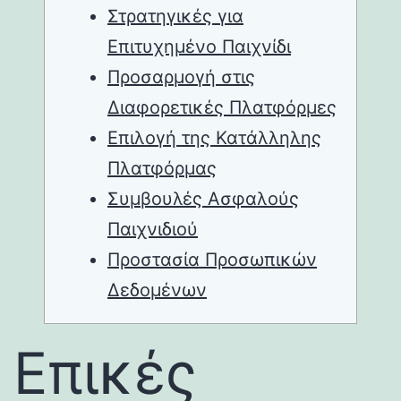
Στρατηγικές για
Επιτυχημένο Παιχνίδι
Προσαρμογή στις
Διαφορετικές Πλατφόρμες
Επιλογή της Κατάλληλης
Πλατφόρμας
Συμβουλές Ασφαλούς
Παιχνιδιού
Προστασία Προσωπικών
Δεδομένων
Επικές