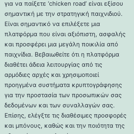
για να παίξετε ‘chicken road’ είναι εξίσου
σημαντική με την στρατηγική παιχνιδιού.
Είναι σημαντικό να επιλέξετε μια
πλατφόρμα που είναι αξιόπιστη, ασφαλής
και προσφέρει μια μεγάλη ποικιλία από
παιχνίδια. Βεβαιωθείτε ότι η πλατφόρμα
διαθέτει άδεια λειτουργίας από τις
αρμόδιες αρχές και χρησιμοποιεί
προηγμένα συστήματα κρυπτογράφησης
για την προστασία των προσωπικών σας
δεδομένων και των συναλλαγών σας.
Επίσης, ελέγξτε τις διαθέσιμες προσφορές
και μπόνους, καθώς και την ποιότητα της