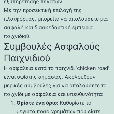
εξυπηρέτησης πελατών.
Με την προσεκτική επιλογή της
πλατφόρμας, μπορείτε να απολαύσετε μια
ασφαλή και διασκεδαστική εμπειρία
παιχνιδιού.
Συμβουλές Ασφαλούς
Παιχνιδιού
Η ασφάλεια κατά το παιχνίδι ‘chicken road’
είναι υψίστης σημασίας. Ακολουθούν
μερικές συμβουλές για να απολαύσετε το
παιχνίδι με ασφάλεια και υπευθυνότητα:
Ορίστε ένα όριο:
Καθορίστε το
μέγιστο ποσό χρημάτων που είστε