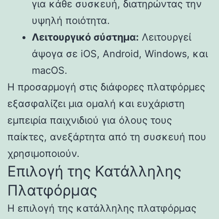
για κάθε συσκευή, διατηρώντας την
υψηλή ποιότητα.
Λειτουργικό σύστημα:
Λειτουργεί
άψογα σε iOS, Android, Windows, και
macOS.
Η προσαρμογή στις διάφορες πλατφόρμες
εξασφαλίζει μια ομαλή και ευχάριστη
εμπειρία παιχνιδιού για όλους τους
παίκτες, ανεξάρτητα από τη συσκευή που
χρησιμοποιούν.
Επιλογή της Κατάλληλης
Πλατφόρμας
Η επιλογή της κατάλληλης πλατφόρμας