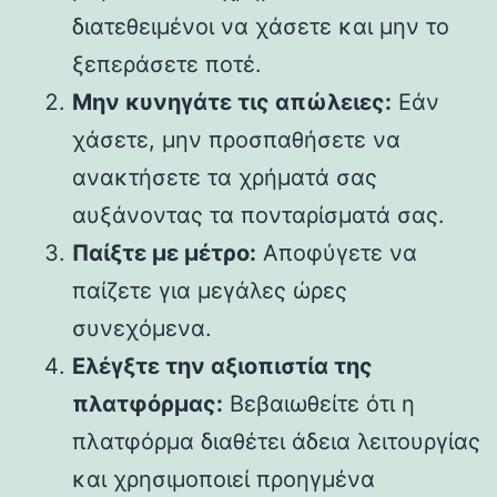
διατεθειμένοι να χάσετε και μην το
ξεπεράσετε ποτέ.
Μην κυνηγάτε τις απώλειες:
Εάν
χάσετε, μην προσπαθήσετε να
ανακτήσετε τα χρήματά σας
αυξάνοντας τα πονταρίσματά σας.
Παίξτε με μέτρο:
Αποφύγετε να
παίζετε για μεγάλες ώρες
συνεχόμενα.
Ελέγξτε την αξιοπιστία της
πλατφόρμας:
Βεβαιωθείτε ότι η
πλατφόρμα διαθέτει άδεια λειτουργίας
και χρησιμοποιεί προηγμένα