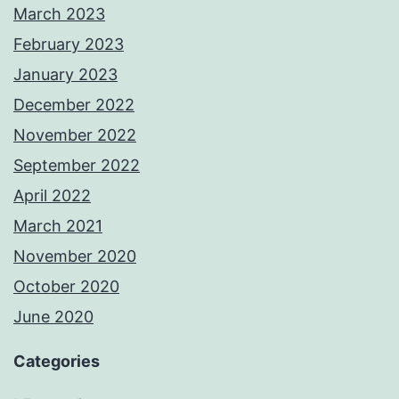
March 2023
February 2023
January 2023
December 2022
November 2022
September 2022
April 2022
March 2021
November 2020
October 2020
June 2020
Categories