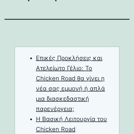
Επικές Προκλήσεις και
Ατελείωτο Γέλιο: Το
Chicken Road θα γίνει η
νέα σας εμμονή ή απλά
μια διασκεδαστική
παρενέργεια;
Η Βασική Λειτουργία του
Chicken Road