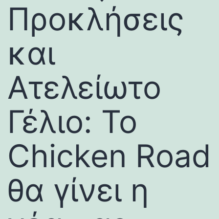
Προκλήσεις
και
Ατελείωτο
Γέλιο: Το
Chicken Road
θα γίνει η