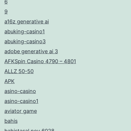
6
9
a16z generative ai
abuking-casino1
abuking-casino3
adobe generative ai 3
AFKSpin Casino 4790 – 4801
ALLZ 50-50
APK
asino-casino
asino-casino1
aviator game
bahis
bahistasal nov 6028