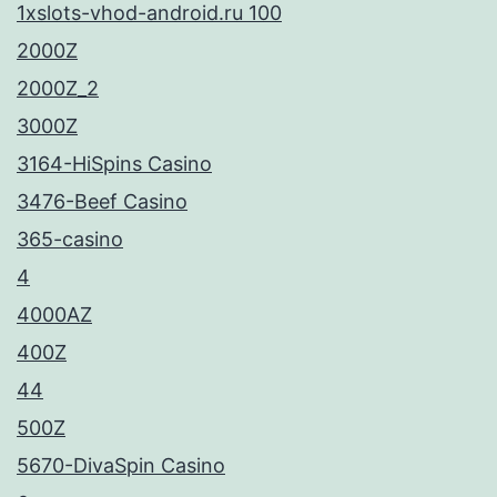
1xslots-vhod-android.ru 100
2000Z
2000Z_2
3000Z
3164-HiSpins Casino
3476-Beef Casino
365-casino
4
4000AZ
400Z
44
500Z
5670-DivaSpin Casino