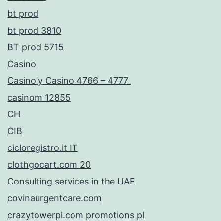
bt prod
bt prod 3810
BT prod 5715
Casino
Casinoly Casino 4766 – 4777_
casinom 12855
CH
CIB
cicloregistro.it IT
clothgocart.com 20
Consulting services in the UAE
covinaurgentcare.com
crazytowerpl.com promotions pl