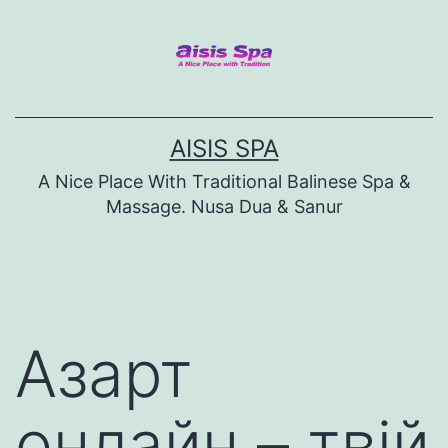
Skip
to
content
AISIS SPA
A Nice Place With Traditional Balinese Spa &
Massage. Nusa Dua & Sanur
Азарт
онлайн – твій