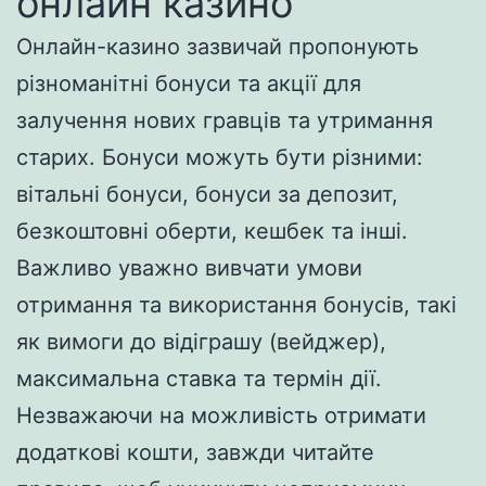
онлайн казино
Онлайн-казино зазвичай пропонують
різноманітні бонуси та акції для
залучення нових гравців та утримання
старих. Бонуси можуть бути різними:
вітальні бонуси, бонуси за депозит,
безкоштовні оберти, кешбек та інші.
Важливо уважно вивчати умови
отримання та використання бонусів, такі
як вимоги до відіграшу (вейджер),
максимальна ставка та термін дії.
Незважаючи на можливість отримати
додаткові кошти, завжди читайте