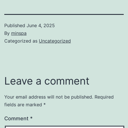
Published
June 4, 2025
By
minspa
Categorized as
Uncategorized
Leave a comment
Your email address will not be published.
Required
fields are marked
*
Comment
*