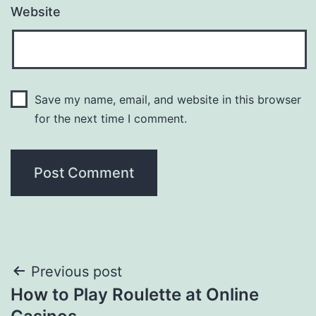
Website
Save my name, email, and website in this browser
for the next time I comment.
Post
Previous post
How to Play Roulette at Online
navigation