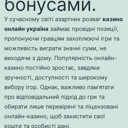
бонусами.
У сучасному світі азартних розваг
казино
онлайн україна
займає провідні позиції,
пропонуючи гравцям захоплюючі ігри та
можливість виграти значні суми, не
виходячи з дому. Популярність онлайн-
казино постійно зростає, завдяки
зручності, доступності та широкому
вибору ігор. Однак, важливо пам’ятати
про відповідальний підхід до гри та
обирати лише перевірені та ліцензовані
онлайн-казино, щоб захистити свої
кошти та особисті дані.