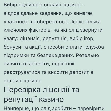
Вибір надійного онлайн-казино –
відповідальне завдання, що вимагає
уважності та обережності. Існує кілька
ключових факторів, на які слід звернути
увагу: ліцензія, репутація, вибір ігор,
бонуси та акції, способи оплати, служба
підтримки та безпека даних. Ретельно
вивчіть ці аспекти, перш ніж
реєструватися та вносити депозит в
онлайн-казино.
Перевірка ліцензії та
репутації казино
Найперше, що слід зробити – перевірити