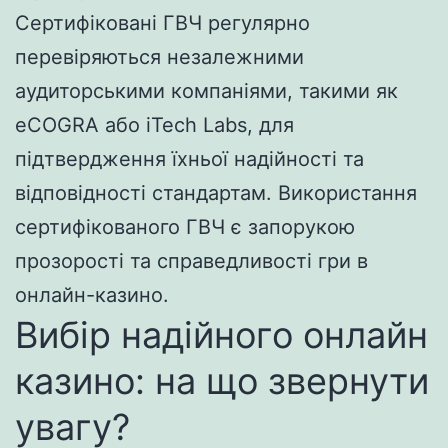
Сертифіковані ГВЧ регулярно
перевіряються незалежними
аудиторськими компаніями, такими як
eCOGRA або iTech Labs, для
підтвердження їхньої надійності та
відповідності стандартам. Використання
сертифікованого ГВЧ є запорукою
прозорості та справедливості гри в
онлайн-казино.
Вибір надійного онлайн
казино: на що звернути
увагу?