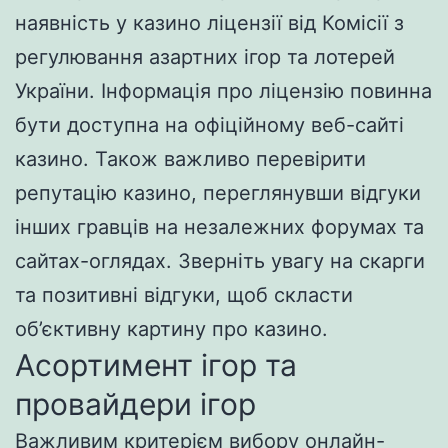
наявність у казино ліцензії від Комісії з
регулювання азартних ігор та лотерей
України. Інформація про ліцензію повинна
бути доступна на офіційному веб-сайті
казино. Також важливо перевірити
репутацію казино, переглянувши відгуки
інших гравців на незалежних форумах та
сайтах-оглядах. Зверніть увагу на скарги
та позитивні відгуки, щоб скласти
об’єктивну картину про казино.
Асортимент ігор та
провайдери ігор
Важливим критерієм вибору онлайн-