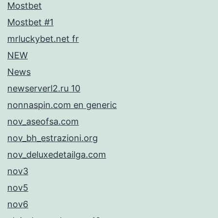
Mostbet
Mostbet #1
mrluckybet.net fr
NEW
News
newserverl2.ru 10
nonnaspin.com en generic
nov_aseofsa.com
nov_bh_estrazioni.org
nov_deluxedetailga.com
nov3
nov5
nov6