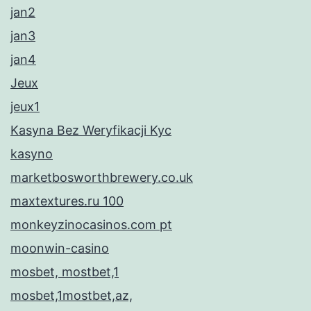
jan2
jan3
jan4
Jeux
jeux1
Kasyna Bez Weryfikacji Kyc
kasyno
marketbosworthbrewery.co.uk
maxtextures.ru 100
monkeyzinocasinos.com pt
moonwin-casino
mosbet, mostbet,1
mosbet,1mostbet,az,