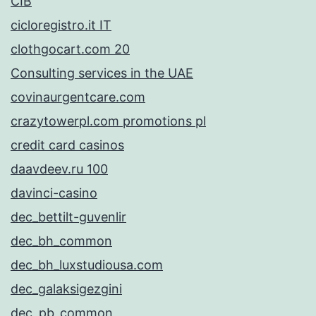
CIB
cicloregistro.it IT
clothgocart.com 20
Consulting services in the UAE
covinaurgentcare.com
crazytowerpl.com promotions pl
credit card casinos
daavdeev.ru 100
davinci-casino
dec_bettilt-guvenlir
dec_bh_common
dec_bh_luxstudiousa.com
dec_galaksigezgini
dec_pb_common