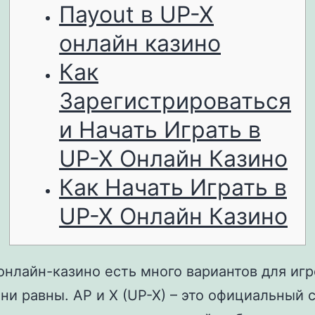
Пayout в UP-X
онлайн казино
Как
Зарегистрироваться
и Начать Играть в
UP-X Онлайн Казино
Как Начать Играть в
UP-X Онлайн Казино
онлайн-казино есть много вариантов для игр
они равны. AP и X (UP-X) – это официальный с