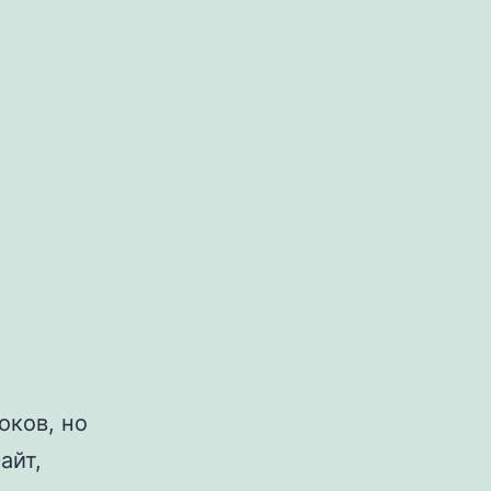
оков, но
айт,