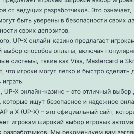
 предлагает игрокам широкий выбор игровы
ов от ведущих разработчиков. Это означает, 
могут быть уверены в безопасности своих д
ности своих депозитов.
ого, UP-X онлайн-казино предлагает игрока
 выбор способов оплаты, включая популяр
е системы, такие как Visa, Mastercard и Skri
т, что игроки могут легко и быстро сделать 
 играть.
, UP-X онлайн-казино – это отличный выбор 
, которые ищут безопасное и надежное онл
 AP и X (UP-X) – это официальный сайт, кото
ает игрокам широкий выбор игровых автома
 разработчиков. Мы рекомендуем вам загля