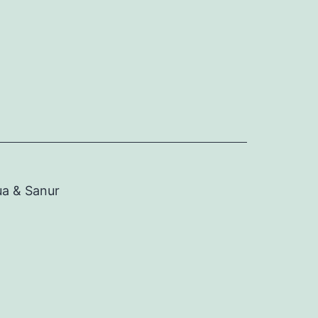
ua & Sanur