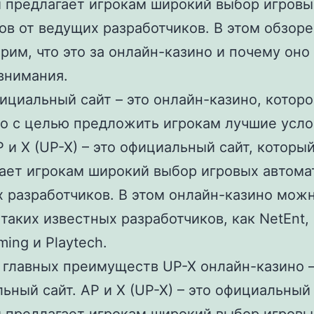
 предлагает игрокам широкий выбор игровы
ов от ведущих разработчиков. В этом обзор
рим, что это за онлайн-казино и почему оно
внимания.
ициальный сайт – это онлайн-казино, котор
о с целью предложить игрокам лучшие усло
P и X (UP-X) – это официальный сайт, которы
ает игрокам широкий выбор игровых автома
 разработчиков. В этом онлайн-казино мож
 таких известных разработчиков, как NetEnt,
ming и Playtech.
 главных преимуществ UP-X онлайн-казино –
ьный сайт. AP и X (UP-X) – это официальный 