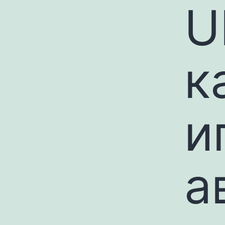
U
к
и
а