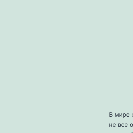
В мире 
не все 