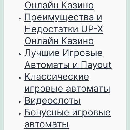
Онлайн Казино
Преимущества и
Недостатки UP-X
Онлайн Казино
Лучшие Игровые
Автоматы и Пayout
Классические
игровые автоматы
Видеослоты
Бонусные игровые
автоматы