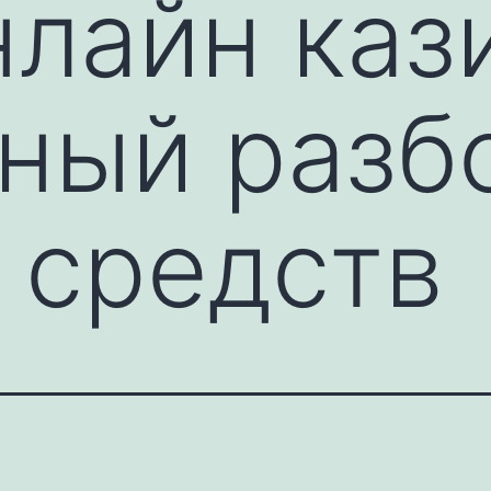
нлайн каз
ный разб
 средств