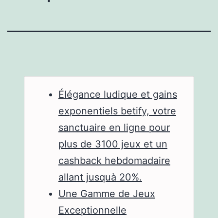
Élégance ludique et gains
exponentiels betify, votre
sanctuaire en ligne pour
plus de 3100 jeux et un
cashback hebdomadaire
allant jusquà 20%.
Une Gamme de Jeux
Exceptionnelle