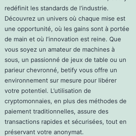
redéfinit les standards de l’industrie.
Découvrez un univers où chaque mise est
une opportunité, où les gains sont à portée
de main et où l’innovation est reine. Que
vous soyez un amateur de machines à
sous, un passionné de jeux de table ou un
parieur chevronné, betify vous offre un
environnement sur mesure pour libérer
votre potentiel. L’utilisation de
cryptomonnaies, en plus des méthodes de
paiement traditionnelles, assure des
transactions rapides et sécurisées, tout en
préservant votre anonymat.