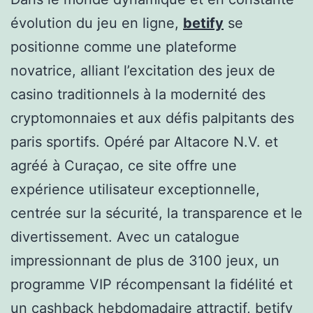
évolution du jeu en ligne,
betify
se
positionne comme une plateforme
novatrice, alliant l’excitation des jeux de
casino traditionnels à la modernité des
cryptomonnaies et aux défis palpitants des
paris sportifs. Opéré par Altacore N.V. et
agréé à Curaçao, ce site offre une
expérience utilisateur exceptionnelle,
centrée sur la sécurité, la transparence et le
divertissement. Avec un catalogue
impressionnant de plus de 3100 jeux, un
programme VIP récompensant la fidélité et
un cashback hebdomadaire attractif, betify