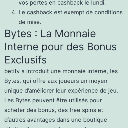
vos pertes en cashback le lundi.
Le cashback est exempt de conditions
de mise.
Bytes : La Monnaie
Interne pour des Bonus
Exclusifs
betify a introduit une monnaie interne, les
Bytes, qui offre aux joueurs un moyen
unique d’améliorer leur expérience de jeu.
Les Bytes peuvent être utilisés pour
acheter des bonus, des free spins et
d’autres avantages dans une boutique