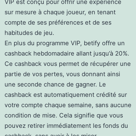
VIP est conçu pour offrir une expérience
sur mesure à chaque joueur, en tenant
compte de ses préférences et de ses
habitudes de jeu.
En plus du programme VIP, betify offre un
cashback hebdomadaire allant jusqu’à 20%.
Ce cashback vous permet de récupérer une
partie de vos pertes, vous donnant ainsi
une seconde chance de gagner. Le
cashback est automatiquement crédité sur
votre compte chaque semaine, sans aucune
condition de mise. Cela signifie que vous
pouvez retirer immédiatement les fonds du
cashback, sans avoir à les miser.