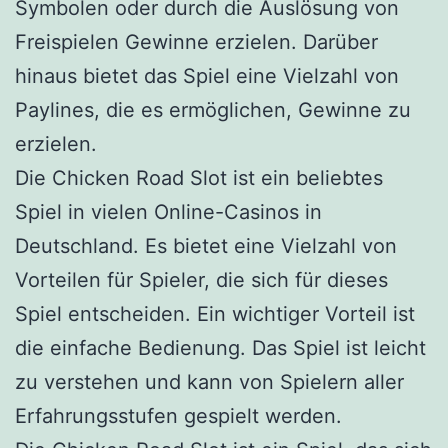
Symbolen oder durch die Auslösung von
Freispielen Gewinne erzielen. Darüber
hinaus bietet das Spiel eine Vielzahl von
Paylines, die es ermöglichen, Gewinne zu
erzielen.
Die Chicken Road Slot ist ein beliebtes
Spiel in vielen Online-Casinos in
Deutschland. Es bietet eine Vielzahl von
Vorteilen für Spieler, die sich für dieses
Spiel entscheiden. Ein wichtiger Vorteil ist
die einfache Bedienung. Das Spiel ist leicht
zu verstehen und kann von Spielern aller
Erfahrungsstufen gespielt werden.