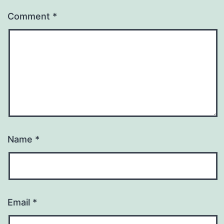
Comment
*
Name
*
Email
*