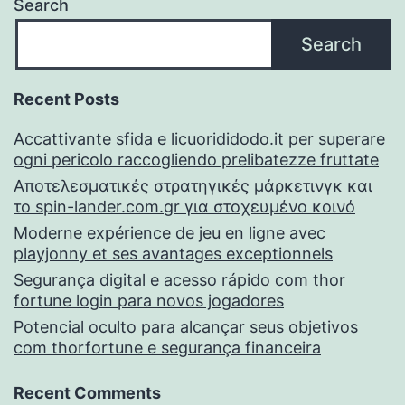
Search
Search
Recent Posts
Accattivante sfida e licuorididodo.it per superare
ogni pericolo raccogliendo prelibatezze fruttate
Αποτελεσματικές στρατηγικές μάρκετινγκ και
το spin-lander.com.gr για στοχευμένο κοινό
Moderne expérience de jeu en ligne avec
playjonny et ses avantages exceptionnels
Segurança digital e acesso rápido com thor
fortune login para novos jogadores
Potencial oculto para alcançar seus objetivos
com thorfortune e segurança financeira
Recent Comments