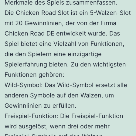
Merkmale des Spiels zusammenfassen.
Die Chicken Road Slot ist ein 5-Walzen-Slot
mit 20 Gewinnlinien, der von der Firma
Chicken Road DE entwickelt wurde. Das
Spiel bietet eine Vielzahl von Funktionen,
die den Spielern eine einzigartige
Spielerfahrung bieten. Zu den wichtigsten
Funktionen gehören:
Wild-Symbol: Das Wild-Symbol ersetzt alle
anderen Symbole auf den Walzen, um
Gewinnlinien zu erfüllen.
Freispiel-Funktion: Die Freispiel-Funktion
wird ausgelöst, wenn drei oder mehr