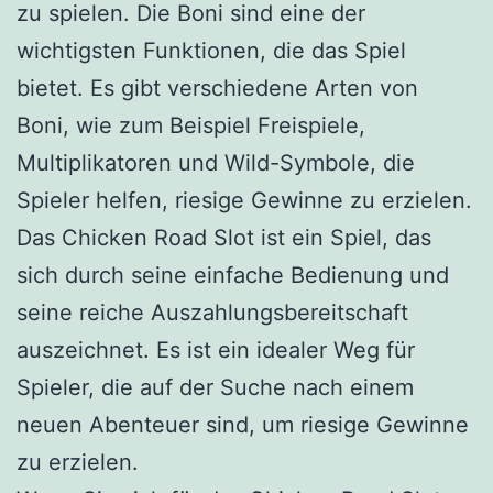
zu spielen. Die Boni sind eine der
wichtigsten Funktionen, die das Spiel
bietet. Es gibt verschiedene Arten von
Boni, wie zum Beispiel Freispiele,
Multiplikatoren und Wild-Symbole, die
Spieler helfen, riesige Gewinne zu erzielen.
Das Chicken Road Slot ist ein Spiel, das
sich durch seine einfache Bedienung und
seine reiche Auszahlungsbereitschaft
auszeichnet. Es ist ein idealer Weg für
Spieler, die auf der Suche nach einem
neuen Abenteuer sind, um riesige Gewinne
zu erzielen.