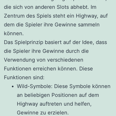
die sich von anderen Slots abhebt. Im
Zentrum des Spiels steht ein Highway, auf
dem die Spieler ihre Gewinne sammeln
können.
Das Spielprinzip basiert auf der Idee, dass
die Spieler ihre Gewinne durch die
Verwendung von verschiedenen
Funktionen erreichen können. Diese
Funktionen sind:
Wild-Symbole: Diese Symbole können
an beliebigen Positionen auf dem
Highway auftreten und helfen,
Gewinne zu erzielen.