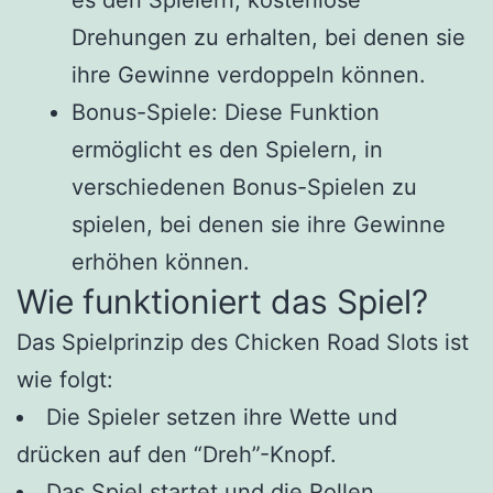
Drehungen zu erhalten, bei denen sie
ihre Gewinne verdoppeln können.
Bonus-Spiele: Diese Funktion
ermöglicht es den Spielern, in
verschiedenen Bonus-Spielen zu
spielen, bei denen sie ihre Gewinne
erhöhen können.
Wie funktioniert das Spiel?
Das Spielprinzip des Chicken Road Slots ist
wie folgt:
Die Spieler setzen ihre Wette und
drücken auf den “Dreh”-Knopf.
Das Spiel startet und die Rollen