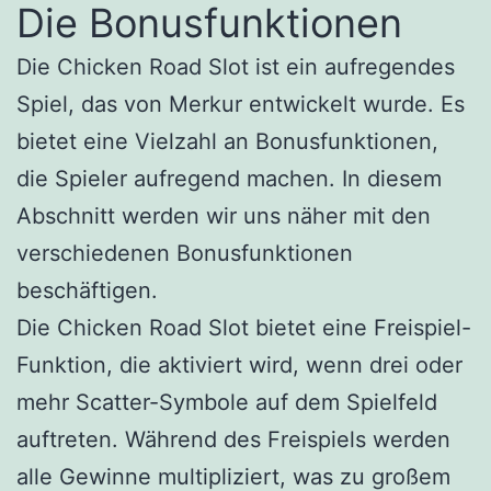
Die Bonusfunktionen
Die Chicken Road Slot ist ein aufregendes
Spiel, das von Merkur entwickelt wurde. Es
bietet eine Vielzahl an Bonusfunktionen,
die Spieler aufregend machen. In diesem
Abschnitt werden wir uns näher mit den
verschiedenen Bonusfunktionen
beschäftigen.
Die Chicken Road Slot bietet eine Freispiel-
Funktion, die aktiviert wird, wenn drei oder
mehr Scatter-Symbole auf dem Spielfeld
auftreten. Während des Freispiels werden
alle Gewinne multipliziert, was zu großem