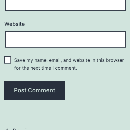
Website
Save my name, email, and website in this browser
for the next time I comment.