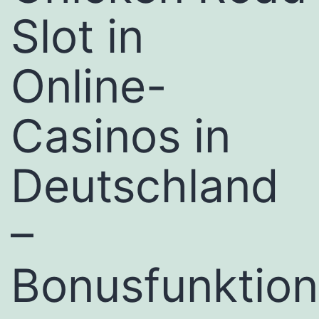
Slot in
Online-
Casinos in
Deutschland
–
Bonusfunktio