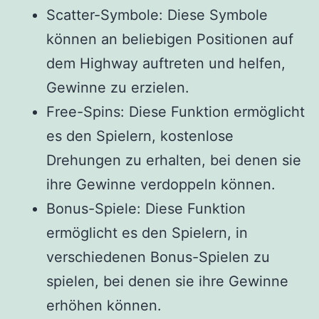
Scatter-Symbole: Diese Symbole
können an beliebigen Positionen auf
dem Highway auftreten und helfen,
Gewinne zu erzielen.
Free-Spins: Diese Funktion ermöglicht
es den Spielern, kostenlose
Drehungen zu erhalten, bei denen sie
ihre Gewinne verdoppeln können.
Bonus-Spiele: Diese Funktion
ermöglicht es den Spielern, in
verschiedenen Bonus-Spielen zu
spielen, bei denen sie ihre Gewinne
erhöhen können.