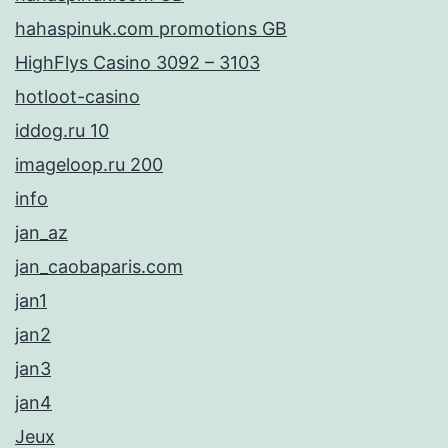
hahaspinuk.com promotions GB
HighFlys Casino 3092 – 3103
hotloot-casino
iddog.ru 10
imageloop.ru 200
info
jan_az
jan_caobaparis.com
jan1
jan2
jan3
jan4
Jeux