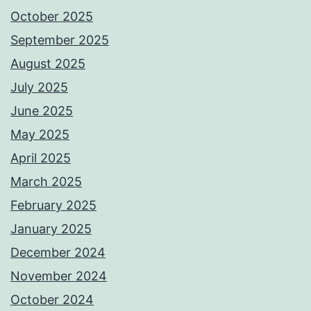
October 2025
September 2025
August 2025
July 2025
June 2025
May 2025
April 2025
March 2025
February 2025
January 2025
December 2024
November 2024
October 2024