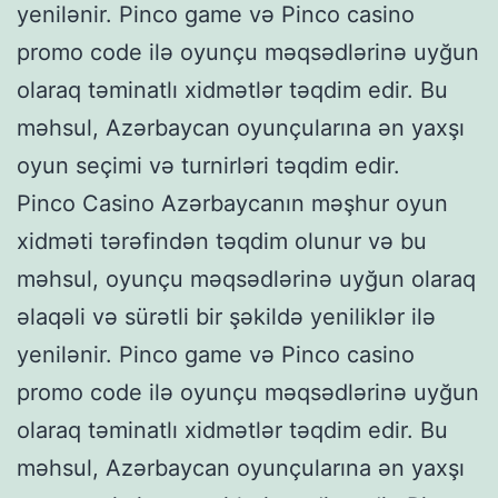
yenilənir. Pinco game və Pinco casino
promo code ilə oyunçu məqsədlərinə uyğun
olaraq təminatlı xidmətlər təqdim edir. Bu
məhsul, Azərbaycan oyunçularına ən yaxşı
oyun seçimi və turnirləri təqdim edir.
Pinco Casino Azərbaycanın məşhur oyun
xidməti tərəfindən təqdim olunur və bu
məhsul, oyunçu məqsədlərinə uyğun olaraq
əlaqəli və sürətli bir şəkildə yeniliklər ilə
yenilənir. Pinco game və Pinco casino
promo code ilə oyunçu məqsədlərinə uyğun
olaraq təminatlı xidmətlər təqdim edir. Bu
məhsul, Azərbaycan oyunçularına ən yaxşı