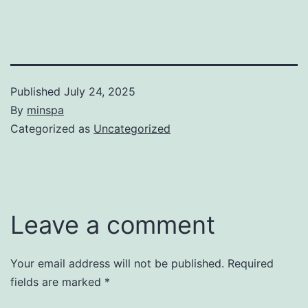
Published
July 24, 2025
By
minspa
Categorized as
Uncategorized
Leave a comment
Your email address will not be published.
Required
fields are marked
*