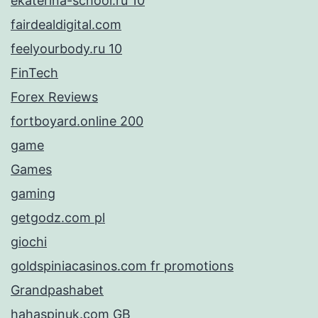
ekaterina-school.ru 10
fairdealdigital.com
feelyourbody.ru 10
FinTech
Forex Reviews
fortboyard.online 200
game
Games
gaming
getgodz.com pl
giochi
goldspiniacasinos.com fr promotions
Grandpashabet
hahaspinuk.com GB