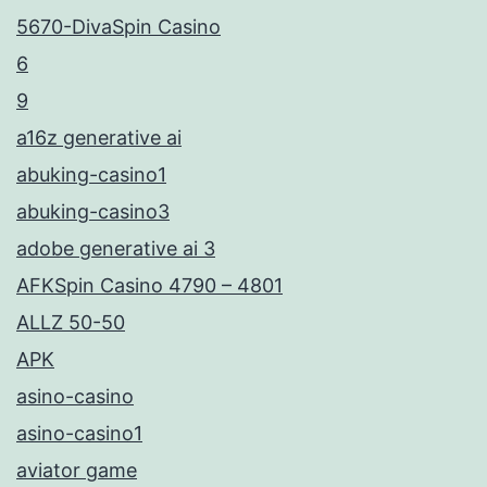
5670-DivaSpin Casino
6
9
a16z generative ai
abuking-casino1
abuking-casino3
adobe generative ai 3
AFKSpin Casino 4790 – 4801
ALLZ 50-50
APK
asino-casino
asino-casino1
aviator game