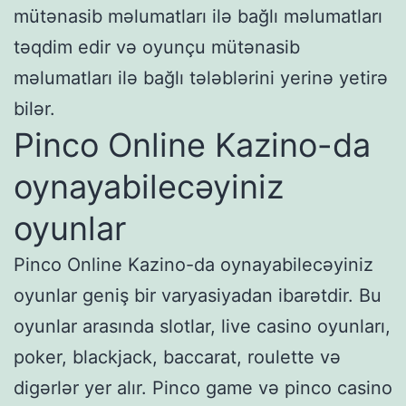
mütənasib məlumatları ilə bağlı məlumatları
təqdim edir və oyunçu mütənasib
məlumatları ilə bağlı tələblərini yerinə yetirə
bilər.
Pinco Online Kazino-da
oynayabilecəyiniz
oyunlar
Pinco Online Kazino-da oynayabilecəyiniz
oyunlar geniş bir varyasiyadan ibarətdir. Bu
oyunlar arasında slotlar, live casino oyunları,
poker, blackjack, baccarat, roulette və
digərlər yer alır. Pinco game və pinco casino