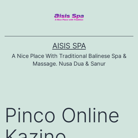
Skip
to
content
AISIS SPA
A Nice Place With Traditional Balinese Spa &
Massage. Nusa Dua & Sanur
Pinco Online
Kazino