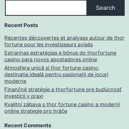
Search
Recent Posts
Récentes découvertes et analyses autour de thor
fortune pour les investisseurs avisés
Estranhas estratégias e bônus do thorfortune
casino para novos apostadores online
Atmosfera unică și thor fortune casino,
destinația ideală pentru pasionații de jocuri
moderne
Finančné stratégie a thorfortune pre budúcnosť
investícií v praxi
Kvalitní zábava s thor fortune casino a moderní
online strategie pro hráče
Recent Comments