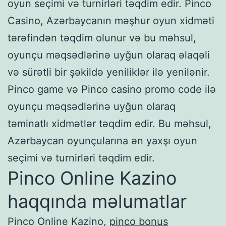
oyun seçimi və turnirləri təqdim edir. Pinco
Casino, Azərbaycanın məşhur oyun xidməti
tərəfindən təqdim olunur və bu məhsul,
oyunçu məqsədlərinə uyğun olaraq əlaqəli
və sürətli bir şəkildə yeniliklər ilə yenilənir.
Pinco game və Pinco casino promo code ilə
oyunçu məqsədlərinə uyğun olaraq
təminatlı xidmətlər təqdim edir. Bu məhsul,
Azərbaycan oyunçularına ən yaxşı oyun
seçimi və turnirləri təqdim edir.
Pinco Online Kazino
haqqında məlumatlar
Pinco Online Kazino,
pinco bonus