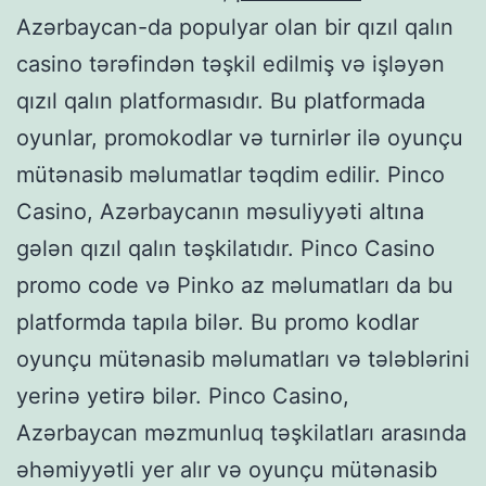
Azərbaycan-da populyar olan bir qızıl qalın
casino tərəfindən təşkil edilmiş və işləyən
qızıl qalın platformasıdır. Bu platformada
oyunlar, promokodlar və turnirlər ilə oyunçu
mütənasib məlumatlar təqdim edilir. Pinco
Casino, Azərbaycanın məsuliyyəti altına
gələn qızıl qalın təşkilatıdır. Pinco Casino
promo code və Pinko az məlumatları da bu
platformda tapıla bilər. Bu promo kodlar
oyunçu mütənasib məlumatları və tələblərini
yerinə yetirə bilər. Pinco Casino,
Azərbaycan məzmunluq təşkilatları arasında
əhəmiyyətli yer alır və oyunçu mütənasib