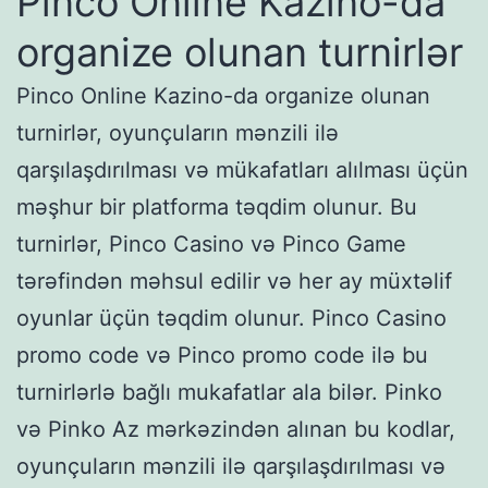
Pinco Online Kazino-da
organize olunan turnirlər
Pinco Online Kazino-da organize olunan
turnirlər, oyunçuların mənzili ilə
qarşılaşdırılması və mükafatları alılması üçün
məşhur bir platforma təqdim olunur. Bu
turnirlər, Pinco Casino və Pinco Game
tərəfindən məhsul edilir və her ay müxtəlif
oyunlar üçün təqdim olunur. Pinco Casino
promo code və Pinco promo code ilə bu
turnirlərlə bağlı mukafatlar ala bilər. Pinko
və Pinko Az mərkəzindən alınan bu kodlar,
oyunçuların mənzili ilə qarşılaşdırılması və