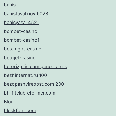
bahis
bahistasal nov 6028
bahisyasal 4521
bdmbet-casino
bdmbet-casino1
betalright-casino
betnjet-casino
betorizgiris.com generic turk
bezhinternat.ru 100
bezopasnyirepost.com 200
bh_fitclubreformer.com
Blog
blokkfont.com