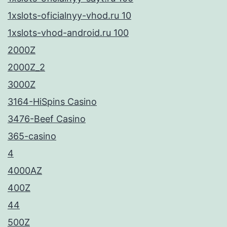
1xslots-oficialnyy-vhod.ru 10
1xslots-vhod-android.ru 100
2000Z
2000Z_2
3000Z
3164-HiSpins Casino
3476-Beef Casino
365-casino
4
4000AZ
400Z
44
500Z