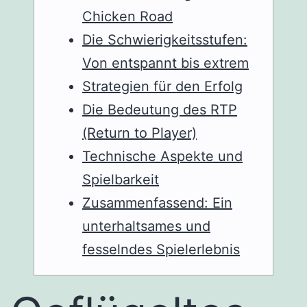
Chicken Road
Die Schwierigkeitsstufen:
Von entspannt bis extrem
Strategien für den Erfolg
Die Bedeutung des RTP
(Return to Player)
Technische Aspekte und
Spielbarkeit
Zusammenfassend: Ein
unterhaltsames und
fesselndes Spielerlebnis