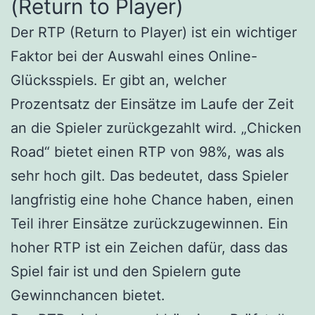
(Return to Player)
Der RTP (Return to Player) ist ein wichtiger
Faktor bei der Auswahl eines Online-
Glücksspiels. Er gibt an, welcher
Prozentsatz der Einsätze im Laufe der Zeit
an die Spieler zurückgezahlt wird. „Chicken
Road“ bietet einen RTP von 98%, was als
sehr hoch gilt. Das bedeutet, dass Spieler
langfristig eine hohe Chance haben, einen
Teil ihrer Einsätze zurückzugewinnen. Ein
hoher RTP ist ein Zeichen dafür, dass das
Spiel fair ist und den Spielern gute
Gewinnchancen bietet.