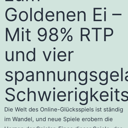
Goldenen Ei –
Mit 98% RTP
und vier
spannungsgel
Schwierigkeits
Die Welt des Online-Glücksspiels ist ständig
im Wandel, und neue Spiele erobern die