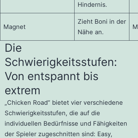
Hindernis.
Zieht Boni in der
Magnet
Mi
Nähe an.
Die
Schwierigkeitsstufen:
Von entspannt bis
extrem
„Chicken Road“ bietet vier verschiedene
Schwierigkeitsstufen, die auf die
individuellen Bedürfnisse und Fähigkeiten
der Spieler zugeschnitten sind: Easy,