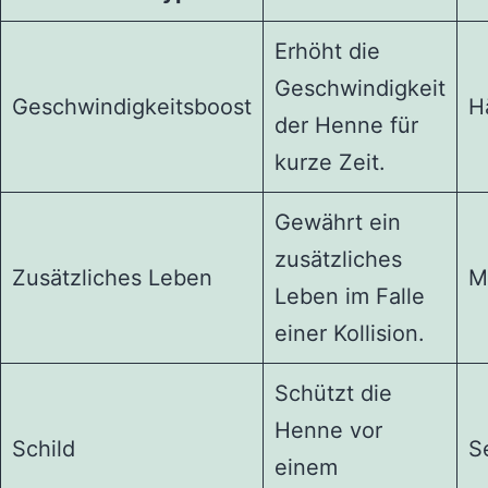
Erhöht die
Geschwindigkeit
Geschwindigkeitsboost
H
der Henne für
kurze Zeit.
Gewährt ein
zusätzliches
Zusätzliches Leben
Mi
Leben im Falle
einer Kollision.
Schützt die
Henne vor
Schild
S
einem