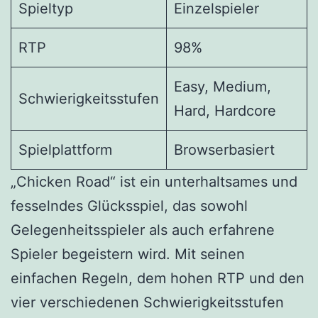
Spieltyp
Einzelspieler
RTP
98%
Easy, Medium,
Schwierigkeitsstufen
Hard, Hardcore
Spielplattform
Browserbasiert
„Chicken Road“ ist ein unterhaltsames und
fesselndes Glücksspiel, das sowohl
Gelegenheitsspieler als auch erfahrene
Spieler begeistern wird. Mit seinen
einfachen Regeln, dem hohen RTP und den
vier verschiedenen Schwierigkeitsstufen