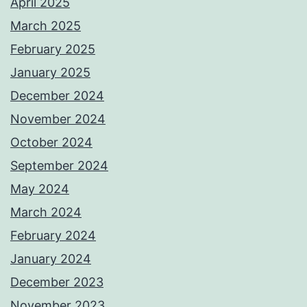
April 2025
March 2025
February 2025
January 2025
December 2024
November 2024
October 2024
September 2024
May 2024
March 2024
February 2024
January 2024
December 2023
November 2023