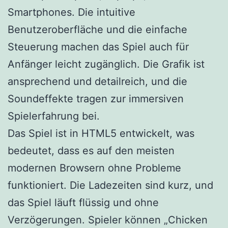
Smartphones. Die intuitive
Benutzeroberfläche und die einfache
Steuerung machen das Spiel auch für
Anfänger leicht zugänglich. Die Grafik ist
ansprechend und detailreich, und die
Soundeffekte tragen zur immersiven
Spielerfahrung bei.
Das Spiel ist in HTML5 entwickelt, was
bedeutet, dass es auf den meisten
modernen Browsern ohne Probleme
funktioniert. Die Ladezeiten sind kurz, und
das Spiel läuft flüssig und ohne
Verzögerungen. Spieler können „Chicken