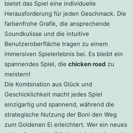
bietet das Spiel eine individuelle
Herausforderung für jeden Geschmack. Die
farbenfrohe Grafik, die ansprechende
Soundkulisse und die intuitive
Benutzeroberfläche tragen zu einem
immersiven Spielerlebnis bei. Es bleibt ein
spannendes Spiel, die
chicken road
zu
meistern!
Die Kombination aus Glück und
Geschicklichkeit macht jedes Spiel
einzigartig und spannend, während die
strategische Nutzung der Boni den Weg
zum Goldenen Ei erleichtert. Wer ein neues