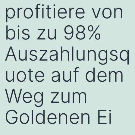
profitiere von
bis zu 98%
Auszahlungsq
uote auf dem
Weg zum
Goldenen Ei