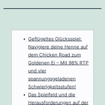
Geflügeltes Glücksspiel:
Navigiere deine Henne auf
dem Chicken Road zum
Goldenen Ei – Mit 98% RTP
und vier
spannungsgeladenen
Schwierigkeitsstufen!
Das Spielfeld und die
Herausforderungen auf der