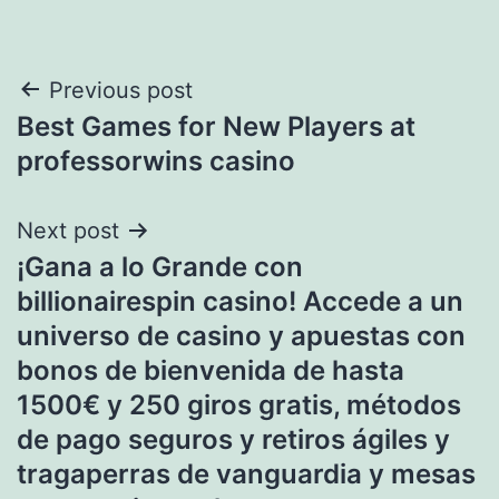
Post
Previous post
Best Games for New Players at
navigation
professorwins casino
Next post
¡Gana a lo Grande con
billionairespin casino! Accede a un
universo de casino y apuestas con
bonos de bienvenida de hasta
1500€ y 250 giros gratis, métodos
de pago seguros y retiros ágiles y
tragaperras de vanguardia y mesas