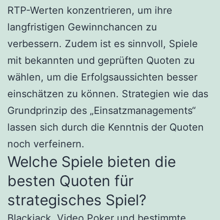
RTP-Werten konzentrieren, um ihre
langfristigen Gewinnchancen zu
verbessern. Zudem ist es sinnvoll, Spiele
mit bekannten und geprüften Quoten zu
wählen, um die Erfolgsaussichten besser
einschätzen zu können. Strategien wie das
Grundprinzip des „Einsatzmanagements“
lassen sich durch die Kenntnis der Quoten
noch verfeinern.
Welche Spiele bieten die
besten Quoten für
strategisches Spiel?
Blackjack, Video Poker und bestimmte