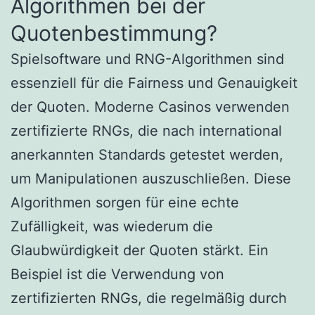
Algorithmen bei der
Quotenbestimmung?
Spielsoftware und RNG-Algorithmen sind
essenziell für die Fairness und Genauigkeit
der Quoten. Moderne Casinos verwenden
zertifizierte RNGs, die nach international
anerkannten Standards getestet werden,
um Manipulationen auszuschließen. Diese
Algorithmen sorgen für eine echte
Zufälligkeit, was wiederum die
Glaubwürdigkeit der Quoten stärkt. Ein
Beispiel ist die Verwendung von
zertifizierten RNGs, die regelmäßig durch