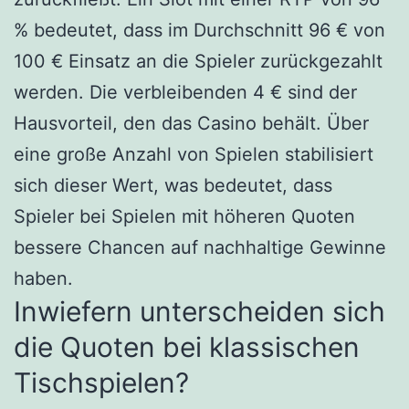
% bedeutet, dass im Durchschnitt 96 € von
100 € Einsatz an die Spieler zurückgezahlt
werden. Die verbleibenden 4 € sind der
Hausvorteil, den das Casino behält. Über
eine große Anzahl von Spielen stabilisiert
sich dieser Wert, was bedeutet, dass
Spieler bei Spielen mit höheren Quoten
bessere Chancen auf nachhaltige Gewinne
haben.
Inwiefern unterscheiden sich
die Quoten bei klassischen
Tischspielen?