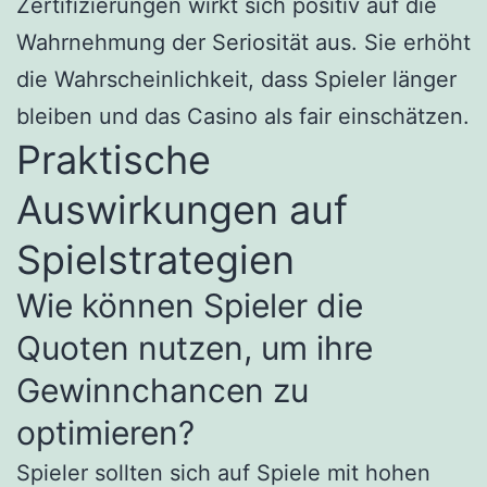
Zertifizierungen wirkt sich positiv auf die
Wahrnehmung der Seriosität aus. Sie erhöht
die Wahrscheinlichkeit, dass Spieler länger
bleiben und das Casino als fair einschätzen.
Praktische
Auswirkungen auf
Spielstrategien
Wie können Spieler die
Quoten nutzen, um ihre
Gewinnchancen zu
optimieren?
Spieler sollten sich auf Spiele mit hohen