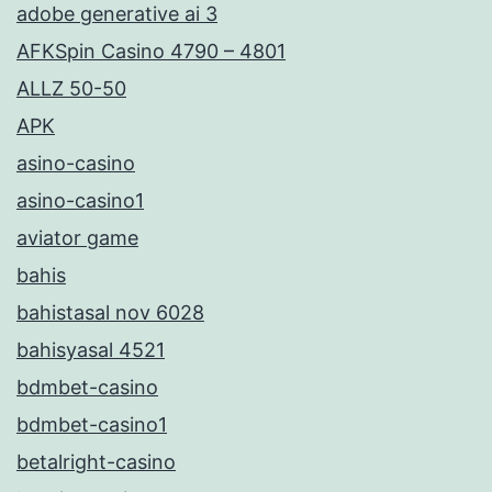
adobe generative ai 3
AFKSpin Casino 4790 – 4801
ALLZ 50-50
APK
asino-casino
asino-casino1
aviator game
bahis
bahistasal nov 6028
bahisyasal 4521
bdmbet-casino
bdmbet-casino1
betalright-casino