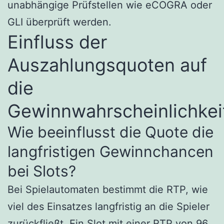
unabhängige Prüfstellen wie eCOGRA oder
GLI überprüft werden.
Einfluss der
Auszahlungsquoten auf
die
Gewinnwahrscheinlichkei
Wie beeinflusst die Quote die
langfristigen Gewinnchancen
bei Slots?
Bei Spielautomaten bestimmt die RTP, wie
viel des Einsatzes langfristig an die Spieler
zurückfließt. Ein Slot mit einer RTP von 96