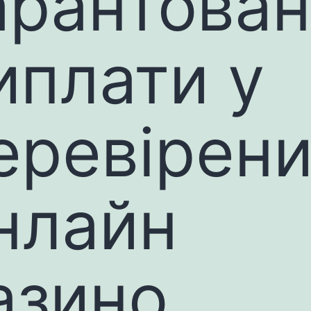
арантован
иплати у
еревірен
нлайн
азино