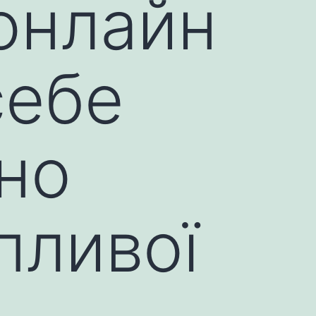
 онлайн
себе
ино
пливої