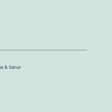
ua & Sanur