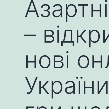
Азартн
– відкр
нові о
України