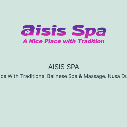
AISIS SPA
ace With Traditional Balinese Spa & Massage. Nusa D