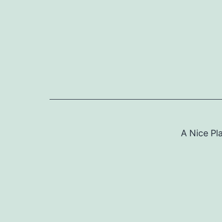
Skip
to
content
A Nice Pl