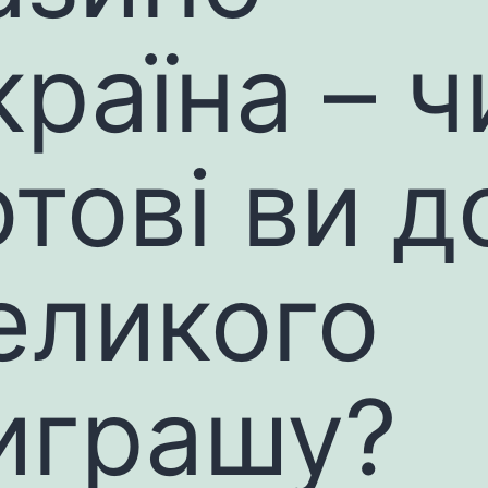
країна – ч
отові ви д
еликого
играшу?