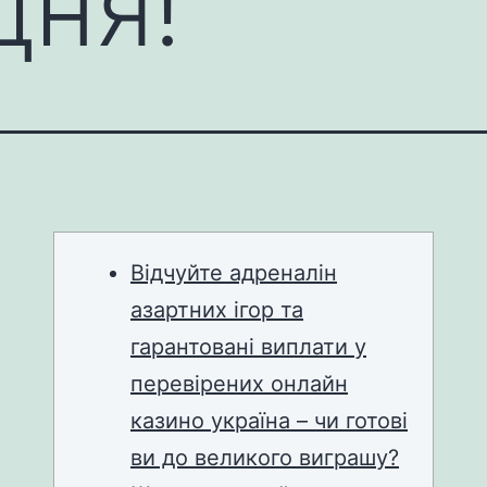
дня!
Відчуйте адреналін
азартних ігор та
гарантовані виплати у
перевірених онлайн
казино україна – чи готові
ви до великого виграшу?