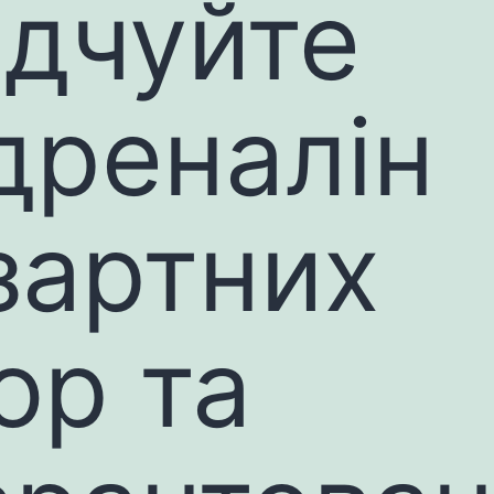
ідчуйте
дреналін
зартних
гор та