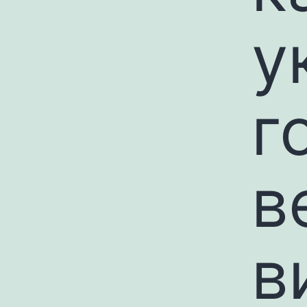
у
г
в
в