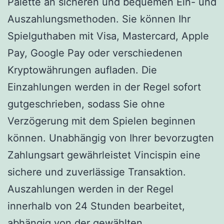
Palette an sicheren und bequemen Ein- und
Auszahlungsmethoden. Sie können Ihr
Spielguthaben mit Visa, Mastercard, Apple
Pay, Google Pay oder verschiedenen
Kryptowährungen aufladen. Die
Einzahlungen werden in der Regel sofort
gutgeschrieben, sodass Sie ohne
Verzögerung mit dem Spielen beginnen
können. Unabhängig von Ihrer bevorzugten
Zahlungsart gewährleistet Vincispin eine
sichere und zuverlässige Transaktion.
Auszahlungen werden in der Regel
innerhalb von 24 Stunden bearbeitet,
abhängig von der gewählten