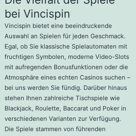
bei Vincispin
Vincispin bietet eine beeindruckende
Auswahl an Spielen für jeden Geschmack.
Egal, ob Sie klassische Spielautomaten mit
fruchtigen Symbolen, moderne Video-Slots
mit aufregenden Bonusfunktionen oder die
Atmosphäre eines echten Casinos suchen –
bei uns werden Sie fündig. Darüber hinaus
stehen Ihnen zahlreiche Tischspiele wie
Blackjack, Roulette, Baccarat und Poker in
verschiedenen Varianten zur Verfügung.
Die Spiele stammen von führenden