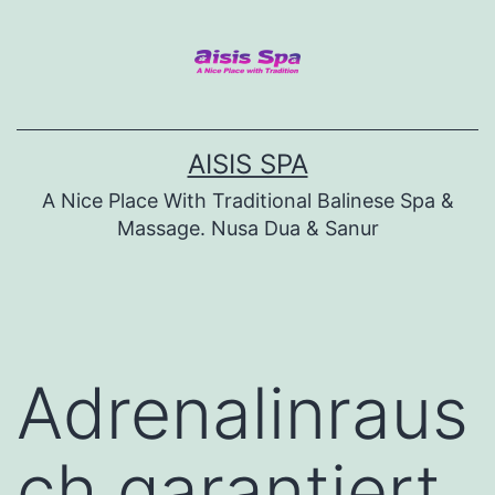
Skip
to
content
AISIS SPA
A Nice Place With Traditional Balinese Spa &
Massage. Nusa Dua & Sanur
Adrenalinraus
ch garantiert