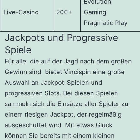
Evolution
Live-Casino
200+
Gaming,
Pragmatic Play
Jackpots und Progressive
Spiele
Für alle, die auf der Jagd nach dem großen
Gewinn sind, bietet Vincispin eine große
Auswahl an Jackpot-Spielen und
progressiven Slots. Bei diesen Spielen
sammeln sich die Einsätze aller Spieler zu
einem riesigen Jackpot, der regelmäßig
ausgeschüttet wird. Mit etwas Glück
können Sie bereits mit einem kleinen