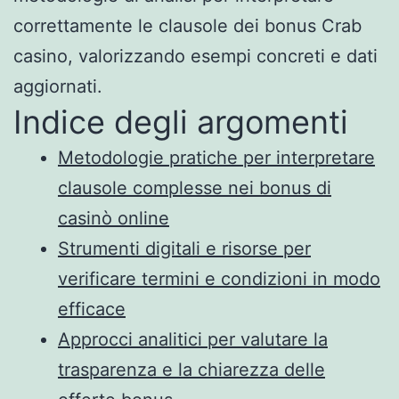
correttamente le clausole dei bonus Crab
casino, valorizzando esempi concreti e dati
aggiornati.
Indice degli argomenti
Metodologie pratiche per interpretare
clausole complesse nei bonus di
casinò online
Strumenti digitali e risorse per
verificare termini e condizioni in modo
efficace
Approcci analitici per valutare la
trasparenza e la chiarezza delle