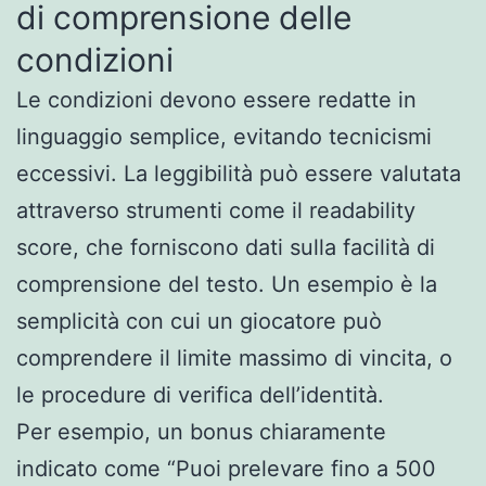
di comprensione delle
condizioni
Le condizioni devono essere redatte in
linguaggio semplice, evitando tecnicismi
eccessivi. La leggibilità può essere valutata
attraverso strumenti come il readability
score, che forniscono dati sulla facilità di
comprensione del testo. Un esempio è la
semplicità con cui un giocatore può
comprendere il limite massimo di vincita, o
le procedure di verifica dell’identità.
Per esempio, un bonus chiaramente
indicato come “Puoi prelevare fino a 500