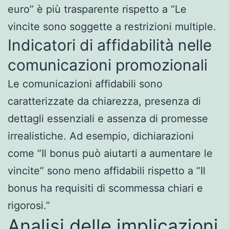
euro” è più trasparente rispetto a “Le
vincite sono soggette a restrizioni multiple.
Indicatori di affidabilità nelle
comunicazioni promozionali
Le comunicazioni affidabili sono
caratterizzate da chiarezza, presenza di
dettagli essenziali e assenza di promesse
irrealistiche. Ad esempio, dichiarazioni
come “Il bonus può aiutarti a aumentare le
vincite” sono meno affidabili rispetto a “Il
bonus ha requisiti di scommessa chiari e
rigorosi.”
Analisi delle implicazioni