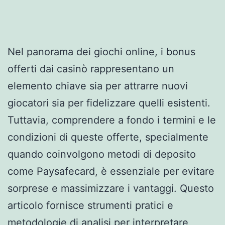
Nel panorama dei giochi online, i bonus
offerti dai casinò rappresentano un
elemento chiave sia per attrarre nuovi
giocatori sia per fidelizzare quelli esistenti.
Tuttavia, comprendere a fondo i termini e le
condizioni di queste offerte, specialmente
quando coinvolgono metodi di deposito
come Paysafecard, è essenziale per evitare
sorprese e massimizzare i vantaggi. Questo
articolo fornisce strumenti pratici e
metodologie di analisi per interpretare