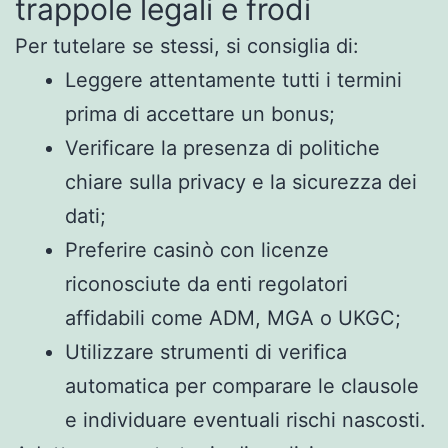
trappole legali e frodi
Per tutelare se stessi, si consiglia di:
Leggere attentamente tutti i termini
prima di accettare un bonus;
Verificare la presenza di politiche
chiare sulla privacy e la sicurezza dei
dati;
Preferire casinò con licenze
riconosciute da enti regolatori
affidabili come ADM, MGA o UKGC;
Utilizzare strumenti di verifica
automatica per comparare le clausole
e individuare eventuali rischi nascosti.