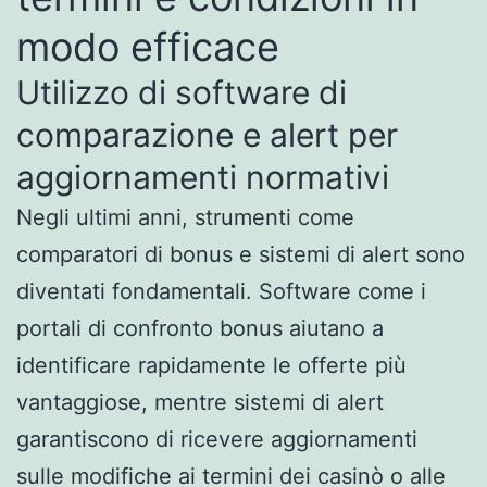
modo efficace
Utilizzo di software di
comparazione e alert per
aggiornamenti normativi
Negli ultimi anni, strumenti come
comparatori di bonus e sistemi di alert sono
diventati fondamentali. Software come i
portali di confronto bonus aiutano a
identificare rapidamente le offerte più
vantaggiose, mentre sistemi di alert
garantiscono di ricevere aggiornamenti
sulle modifiche ai termini dei casinò o alle