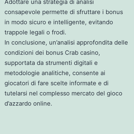
Adottare una strategia di analisi
consapevole permette di sfruttare i bonus
in modo sicuro e intelligente, evitando
trappole legali o frodi.
In conclusione, un’analisi approfondita delle
condizioni dei bonus Crab casino,
supportata da strumenti digitali e
metodologie analitiche, consente ai
giocatori di fare scelte informate e di
tutelarsi nel complesso mercato del gioco
d’azzardo online.