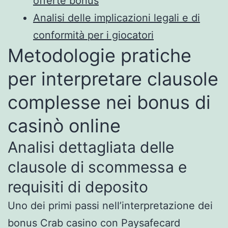
offerte bonus
Analisi delle implicazioni legali e di
conformità per i giocatori
Metodologie pratiche
per interpretare clausole
complesse nei bonus di
casinò online
Analisi dettagliata delle
clausole di scommessa e
requisiti di deposito
Uno dei primi passi nell’interpretazione dei
bonus Crab casino con Paysafecard