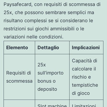
Paysafecard, con requisiti di scommessa di
25x, che possono sembrare semplici ma
risultano complessi se si considerano le
restrizioni sui giochi ammissibili o le
variazioni nelle condizioni.
Elemento
Dettaglio
Implicazioni
Capacità di
25x
calcolare il
Requisiti di
sull’importo
rischio e
scommessa
bonus o
tempistiche
deposito
di gioco
Slot machine
Limitazioni