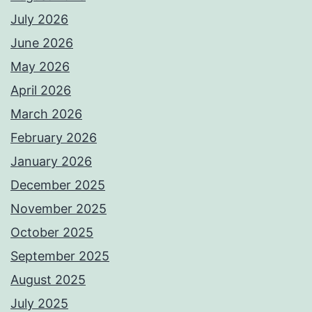
July 2026
June 2026
May 2026
April 2026
March 2026
February 2026
January 2026
December 2025
November 2025
October 2025
September 2025
August 2025
July 2025