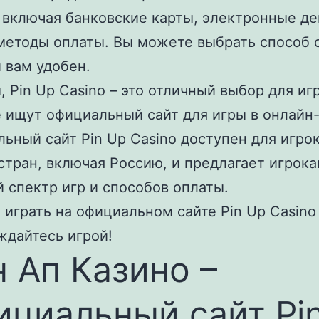
 включая банковские карты, электронные де
методы оплаты. Вы можете выбрать способ 
 вам удобен.
, Pin Up Casino – это отличный выбор для иг
 ищут официальный сайт для игры в онлайн-
ьный сайт Pin Up Casino доступен для игрок
стран, включая Россию, и предлагает игрок
 спектр игр и способов оплаты.
 играть на официальном сайте Pin Up Casino
ждайтесь игрой!
 Ап Казино –
циальный сайт Pi