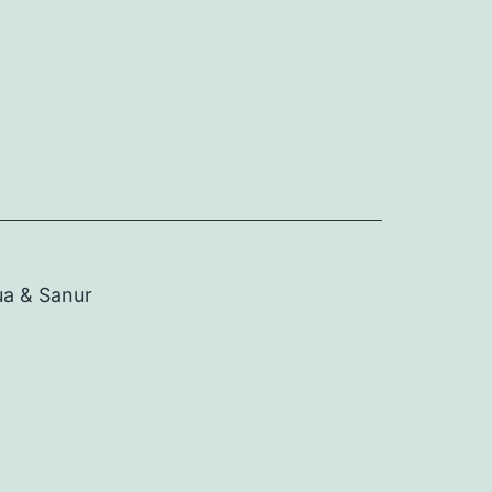
ua & Sanur