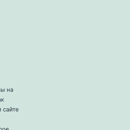
вы на
ак
м сайте
рое