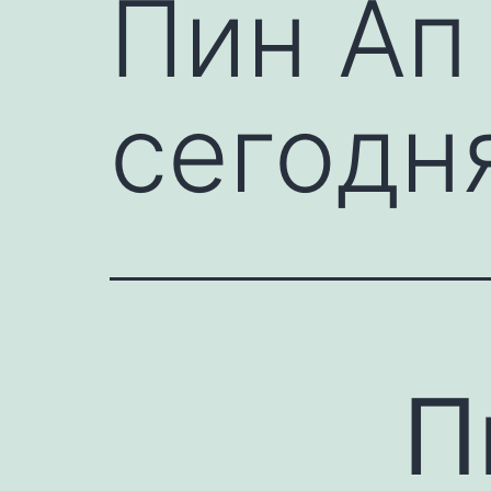
Пин Ап
сегодн
П