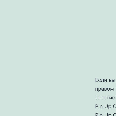
Если вы
правом 
зарегис
Pin Up C
Pin Up 