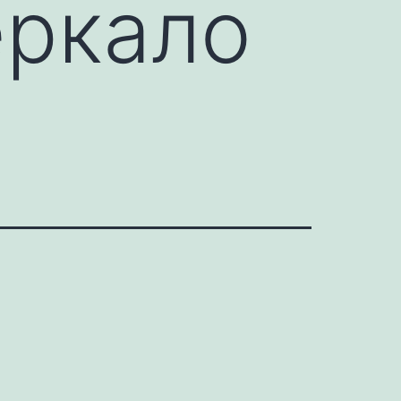
еркало