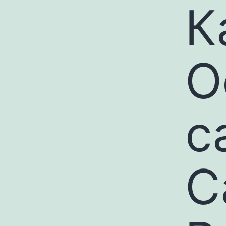
К
О
с
C