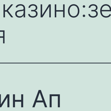
 казино:з
я
ин Ап