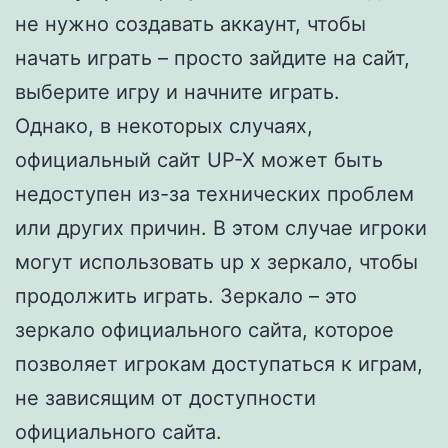
не нужно создавать аккаунт, чтобы
начать играть – просто зайдите на сайт,
выберите игру и начните играть.
Однако, в некоторых случаях,
официальный сайт UP-X может быть
недоступен из-за технических проблем
или других причин. В этом случае игроки
могут использовать up x зеркало, чтобы
продолжить играть. Зеркало – это
зеркало официального сайта, которое
позволяет игрокам доступаться к играм,
не зависящим от доступности
официального сайта.