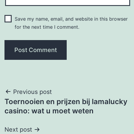
Save my name, email, and website in this browser
for the next time I comment.
Post
Previous post
Toernooien en prijzen bij lamalucky
navigation
casino: wat u moet weten
Next post