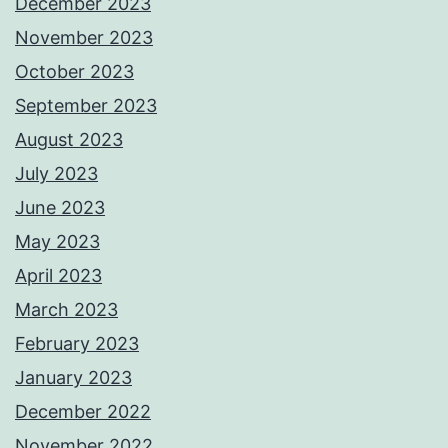
December 2023
November 2023
October 2023
September 2023
August 2023
July 2023
June 2023
May 2023
April 2023
March 2023
February 2023
January 2023
December 2022
November 2022