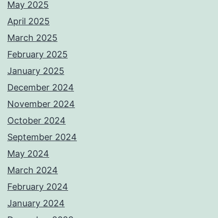
May 2025
April 2025
March 2025
February 2025
January 2025
December 2024
November 2024
October 2024
September 2024
May 2024
March 2024
February 2024
January 2024