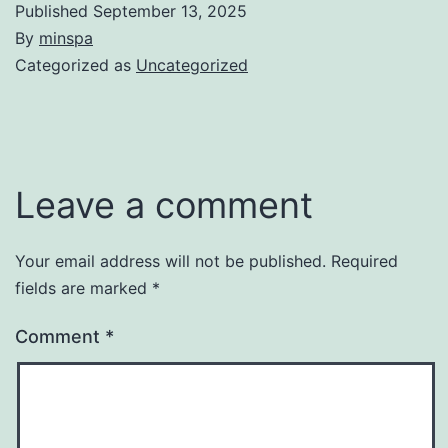
Published
September 13, 2025
By
minspa
Categorized as
Uncategorized
Leave a comment
Your email address will not be published.
Required
fields are marked
*
Comment
*