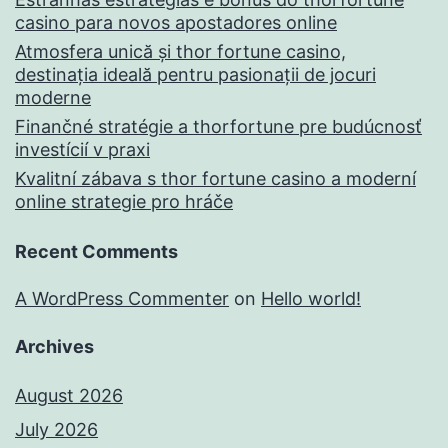
casino para novos apostadores online
Atmosfera unică și thor fortune casino,
destinația ideală pentru pasionații de jocuri
moderne
Finančné stratégie a thorfortune pre budúcnosť
investícií v praxi
Kvalitní zábava s thor fortune casino a moderní
online strategie pro hráče
Recent Comments
A WordPress Commenter
on
Hello world!
Archives
August 2026
July 2026