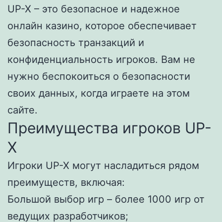
UP-X – это безопасное и надежное
онлайн казино, которое обеспечивает
безопасность транзакций и
конфиденциальность игроков. Вам не
нужно беспокоиться о безопасности
своих данных, когда играете на этом
сайте.
Преимущества игроков UP-
X
Игроки UP-X могут насладиться рядом
преимуществ, включая:
Большой выбор игр – более 1000 игр от
ведущих разработчиков;