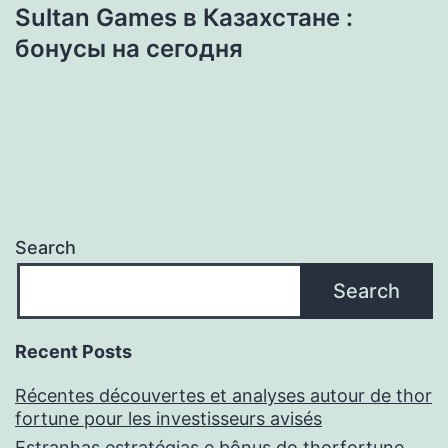
Sultan Games в Казахстане :
бонусы на сегодня
Search
Search
Recent Posts
Récentes découvertes et analyses autour de thor
fortune pour les investisseurs avisés
Estranhas estratégias e bônus do thorfortune