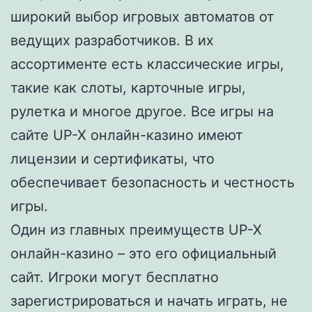
широкий выбор игровых автоматов от
ведущих разработчиков. В их
ассортименте есть классические игры,
такие как слоты, карточные игры,
рулетка и многое другое. Все игры на
сайте UP-X онлайн-казино имеют
лицензии и сертификаты, что
обеспечивает безопасность и честность
игры.
Один из главных преимуществ UP-X
онлайн-казино – это его официальный
сайт. Игроки могут бесплатно
зарегистрироваться и начать играть, не