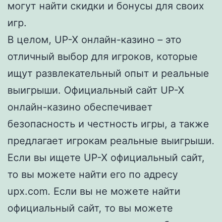
могут найти скидки и бонусы для своих
игр.
В целом, UP-X онлайн-казино – это
отличный выбор для игроков, которые
ищут развлекательный опыт и реальные
выигрыши. Официальный сайт UP-X
онлайн-казино обеспечивает
безопасность и честность игры, а также
предлагает игрокам реальные выигрыши.
Если вы ищете UP-X официальный сайт,
то вы можете найти его по адресу
upx.com. Если вы не можете найти
официальный сайт, то вы можете