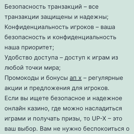
Безопасность транзакций – все
транзакции защищены и надежны;
Конфиденциальность игроков – ваша
безопасность и конфиденциальность
наша приоритет;
Удобство доступа – доступ к играм из
любой точки мира;
Промокоды и бонусы
ап х
– регулярные
акции и предложения для игроков.
Если вы ищете безопасное и надежное
онлайн казино, где можно насладиться
играми и получать призы, то UP-X – это
ваш выбор. Вам не нужно беспокоиться о