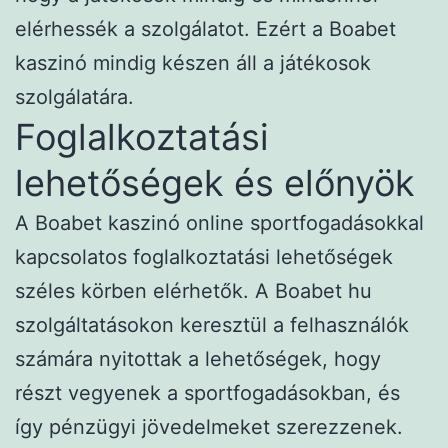
elérhessék a szolgálatot. Ezért a Boabet
kaszinó mindig készen áll a játékosok
szolgálatára.
Foglalkoztatási
lehetőségek és előnyök
A Boabet kaszinó online sportfogadásokkal
kapcsolatos foglalkoztatási lehetőségek
széles körben elérhetők. A Boabet hu
szolgáltatásokon keresztül a felhasználók
számára nyitottak a lehetőségek, hogy
részt vegyenek a sportfogadásokban, és
így pénzügyi jövedelmeket szerezzenek.