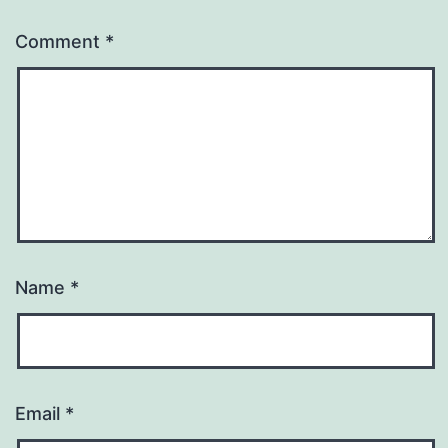
Comment
*
Name
*
Email
*