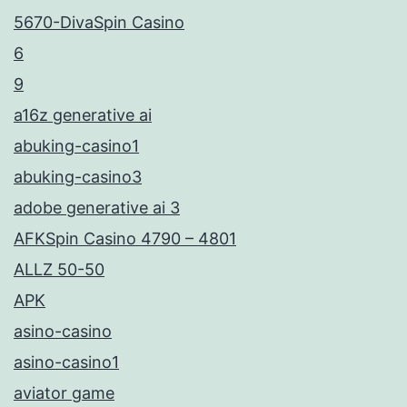
5670-DivaSpin Casino
6
9
a16z generative ai
abuking-casino1
abuking-casino3
adobe generative ai 3
AFKSpin Casino 4790 – 4801
ALLZ 50-50
APK
asino-casino
asino-casino1
aviator game