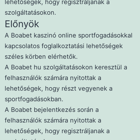
lehetőségek, hogy regisztráljanak a
szolgáltatásokon.
Előnyök
A Boabet kaszinó online sportfogadásokkal
kapcsolatos foglalkoztatási lehetőségek
széles körben elérhetők.
A Boabet hu szolgáltatásokon keresztül a
felhasználók számára nyitottak a
lehetőségek, hogy részt vegyenek a
sportfogadásokban.
A Boabet bejelentkezés során a
felhasználók számára nyitottak a
lehetőségek, hogy regisztráljanak a