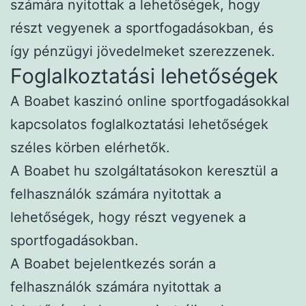
számára nyitottak a lehetőségek, hogy
részt vegyenek a sportfogadásokban, és
így pénzügyi jövedelmeket szerezzenek.
Foglalkoztatási lehetőségek
A Boabet kaszinó online sportfogadásokkal
kapcsolatos foglalkoztatási lehetőségek
széles körben elérhetők.
A Boabet hu szolgáltatásokon keresztül a
felhasználók számára nyitottak a
lehetőségek, hogy részt vegyenek a
sportfogadásokban.
A Boabet bejelentkezés során a
felhasználók számára nyitottak a