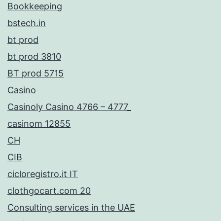
Bookkeeping
bstech.in
bt prod
bt prod 3810
BT prod 5715
Casino
Casinoly Casino 4766 – 4777_
casinom 12855
CH
CIB
cicloregistro.it IT
clothgocart.com 20
Consulting services in the UAE