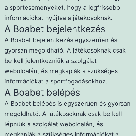
a sporteseményeket, hogy a legfrissebb
információkat nyújtsa a játékosoknak.
A Boabet bejelentkezés
A Boabet bejelentkezés egyszerűen és
gyorsan megoldható. A játékosoknak csak
be kell jelentkezniük a szolgálat
weboldalán, és megkapják a szükséges
információkat a sportfogadásokhoz.
A Boabet belépés
A Boabet belépés is egyszerűen és gyorsan
megoldható. A játékosoknak csak be kell
lépniük a szolgálat weboldalán, és
megkapják a szükséges információkat a