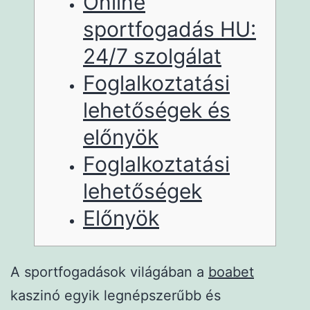
Online
sportfogadás HU:
24/7 szolgálat
Foglalkoztatási
lehetőségek és
előnyök
Foglalkoztatási
lehetőségek
Előnyök
A sportfogadások világában a
boabet
kaszinó egyik legnépszerűbb és