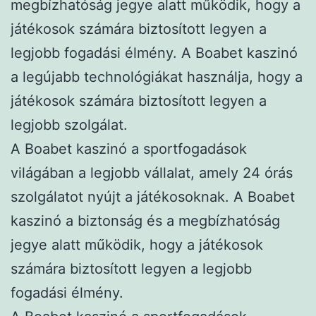
megbízhatóság jegye alatt működik, hogy a
játékosok számára biztosított legyen a
legjobb fogadási élmény. A Boabet kaszinó
a legújabb technológiákat használja, hogy a
játékosok számára biztosított legyen a
legjobb szolgálat.
A Boabet kaszinó a sportfogadások
világában a legjobb vállalat, amely 24 órás
szolgálatot nyújt a játékosoknak. A Boabet
kaszinó a biztonság és a megbízhatóság
jegye alatt működik, hogy a játékosok
számára biztosított legyen a legjobb
fogadási élmény.