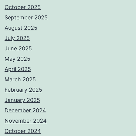
October 2025
September 2025
August 2025
July 2025
June 2025
May 2025
April 2025
March 2025
February 2025
January 2025
December 2024
November 2024
October 2024