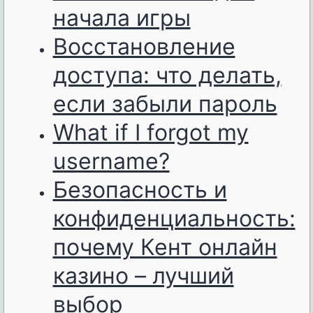
начала игры
Восстановление
доступа: что делать,
если забыли пароль
What if I forgot my
username?
Безопасность и
конфиденциальность:
почему Кент онлайн
казино – лучший
выбор