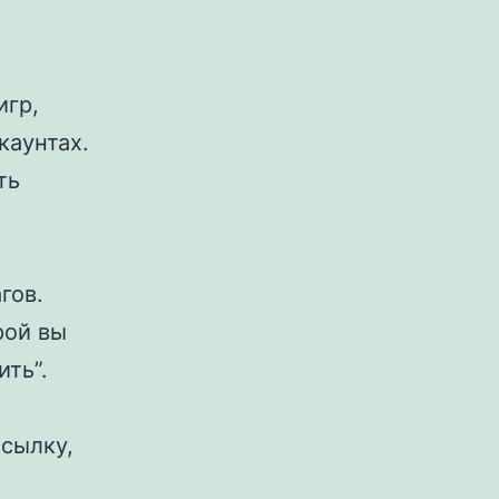
игр,
каунтах.
ть
,
гов.
рой вы
ить”.
ссылку,