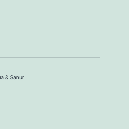
ua & Sanur