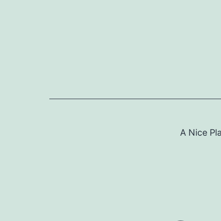
Skip
to
content
A Nice Pl