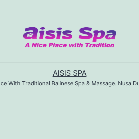
AISIS SPA
ace With Traditional Balinese Spa & Massage. Nusa D