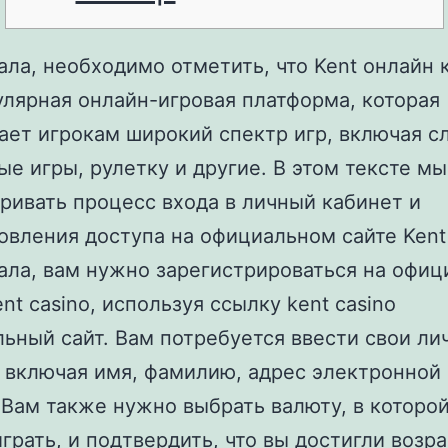
ала, необходимо отметить, что Kent онлайн 
улярная онлайн-игровая платформа, которая
ает игрокам широкий спектр игр, включая с
ые игры, рулетку и другие. В этом тексте м
ривать процесс входа в личный кабинет и
овления доступа на официальном сайте Kent 
ала, вам нужно зарегистрироваться на офи
ent casino, используя ссылку kent casino
ьный сайт. Вам потребуется ввести свои ли
 включая имя, фамилию, адрес электронной 
 Вам также нужно выбрать валюту, в которо
играть, и подтвердить, что вы достигли возра