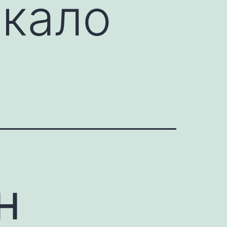
ркало
н