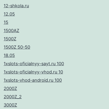
12-shkola.ru
12.05
15
1500AZ
1500Z
1500Z 50-50
18.05
1xslots-oficialnyy-sayt.ru 100
1xslots-oficialnyy-vhod.ru 10
1xslots-vhod-android.ru 100
2000Z
2000Z_2
3000Z