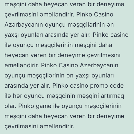
məşqini daha heyecan verən bir deneyimə
çevrilməsini əməlləndirir. Pinko Casino
Azərbaycanın oyunçu məşqçilərinin ən
yaxşı oyunları arasında yer alır. Pinko casino
ilə oyunçu məşqçilərinin məşqini daha
heyecan verən bir deneyimə çevrilməsini
əməlləndirir. Pinko Casino Azərbaycanın
oyunçu məşqçilərinin ən yaxşı oyunları
arasında yer alır. Pinko casino promo code
ilə hər oyunçu məşqçinin məşqini artırmaq
olar. Pinko game ilə oyunçu məşqçilərinin
məşqini daha heyecan verən bir deneyimə
çevrilməsini əməlləndirir.