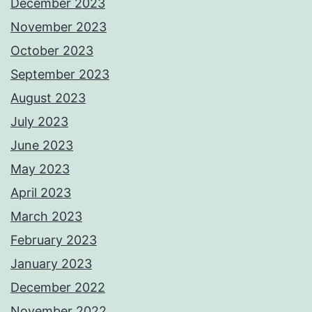
December 2023
November 2023
October 2023
September 2023
August 2023
July 2023
June 2023
May 2023
April 2023
March 2023
February 2023
January 2023
December 2022
November 2022