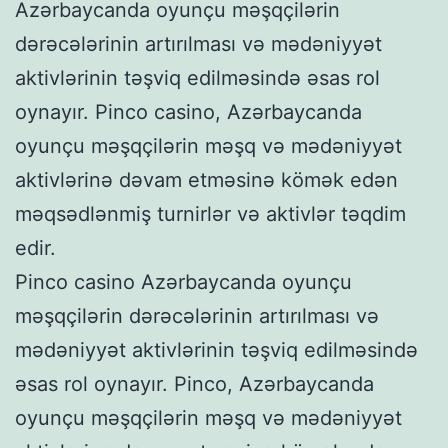
Azərbaycanda oyunçu məşqçilərin
dərəcələrinin artırılması və mədəniyyət
aktivlərinin təşviq edilməsində əsas rol
oynayır. Pinco casino, Azərbaycanda
oyunçu məşqçilərin məşq və mədəniyyət
aktivlərinə dəvam etməsinə kömək edən
məqsədlənmiş turnirlər və aktivlər təqdim
edir.
Pinco casino Azərbaycanda oyunçu
məşqçilərin dərəcələrinin artırılması və
mədəniyyət aktivlərinin təşviq edilməsində
əsas rol oynayır. Pinco, Azərbaycanda
oyunçu məşqçilərin məşq və mədəniyyət