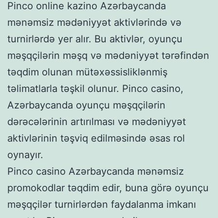
Pinco online kazino Azərbaycanda
mənəmsiz mədəniyyət aktivlərində və
turnirlərdə yer alır. Bu aktivlər, oyunçu
məşqçilərin məşq və mədəniyyət tərəfindən
təqdim olunan mütəxəssisliklənmiş
təlimatlarla təşkil olunur. Pinco casino,
Azərbaycanda oyunçu məşqçilərin
dərəcələrinin artırılması və mədəniyyət
aktivlərinin təşviq edilməsində əsas rol
oynayır.
Pinco casino Azərbaycanda mənəmsiz
promokodlar təqdim edir, buna görə oyunçu
məşqçilər turnirlərdən faydalanma imkanı