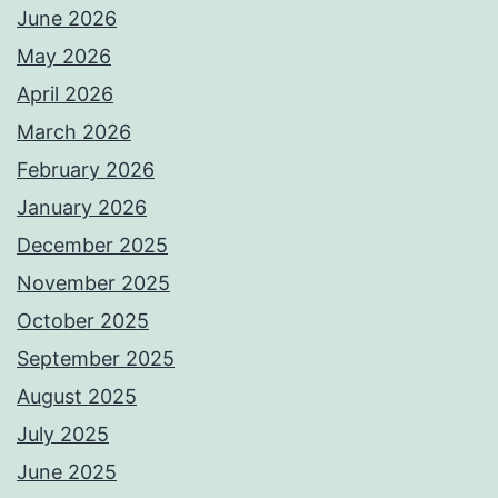
June 2026
May 2026
April 2026
March 2026
February 2026
January 2026
December 2025
November 2025
October 2025
September 2025
August 2025
July 2025
June 2025