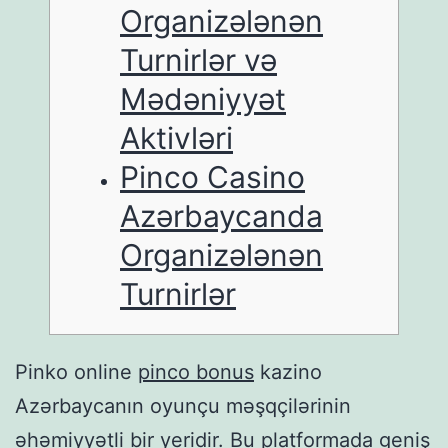
Organizələnən
Turnirlər və
Mədəniyyət
Aktivləri
Pinco Casino
Azərbaycanda
Organizələnən
Turnirlər
Pinko online
pinco bonus
kazino
Azərbaycanın oyunçu məşqçilərinin
əhəmiyyətli bir yeridir. Bu platformada geniş