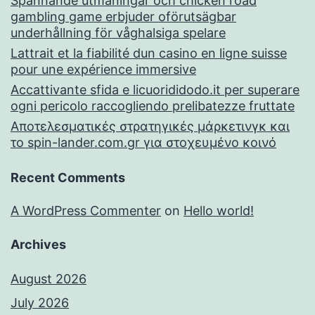
Spännande utmaningar och chicken road
gambling game erbjuder oförutsägbar
underhållning för våghalsiga spelare
Lattrait et la fiabilité dun casino en ligne suisse
pour une expérience immersive
Accattivante sfida e licuorididodo.it per superare
ogni pericolo raccogliendo prelibatezze fruttate
Αποτελεσματικές στρατηγικές μάρκετινγκ και
το spin-lander.com.gr για στοχευμένο κοινό
Recent Comments
A WordPress Commenter
on
Hello world!
Archives
August 2026
July 2026