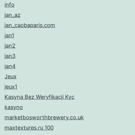
info
jan_az
jan_caobaparis.com
jan1
jan2
jan3
jan4
Jeux
jeux1
Kasyna Bez Weryfikacji Kyc
kasyno
marketbosworthbrewery.co.uk
maxtextures.ru 100