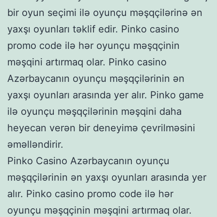
bir oyun seçimi ilə oyunçu məşqçilərinə ən
yaxşı oyunları təklif edir. Pinko casino
promo code ilə hər oyunçu məşqçinin
məşqini artırmaq olar. Pinko casino
Azərbaycanın oyunçu məşqçilərinin ən
yaxşı oyunları arasında yer alır. Pinko game
ilə oyunçu məşqçilərinin məşqini daha
heyecan verən bir deneyimə çevrilməsini
əməlləndirir.
Pinko Casino Azərbaycanın oyunçu
məşqçilərinin ən yaxşı oyunları arasında yer
alır. Pinko casino promo code ilə hər
oyunçu məşqçinin məşqini artırmaq olar.