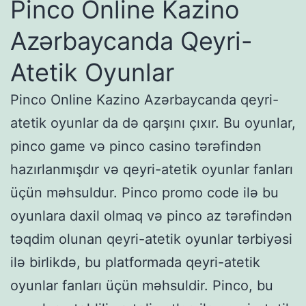
Pinco Online Kazino
Azərbaycanda Qeyri-
Atetik Oyunlar
Pinco Online Kazino Azərbaycanda qeyri-
atetik oyunlar da də qarşını çıxır. Bu oyunlar,
pinco game və pinco casino tərəfindən
hazırlanmışdır və qeyri-atetik oyunlar fanları
üçün məhsuldur. Pinco promo code ilə bu
oyunlara daxil olmaq və pinco az tərəfindən
təqdim olunan qeyri-atetik oyunlar tərbiyəsi
ilə birlikdə, bu platformada qeyri-atetik
oyunlar fanları üçün məhsuldir. Pinco, bu