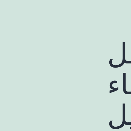
ل
ء
يل