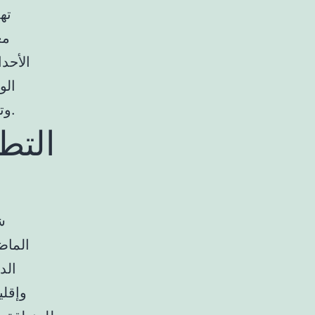
ته
مع
الأحد
الو
وتشجيع الحوار البناء حول القضايا المصيرية التي تواجه عالمنا اليوم.
التط
ش
الماض
الد
وإقلي