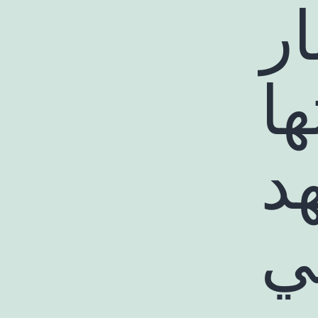
ار
ها
د
ي