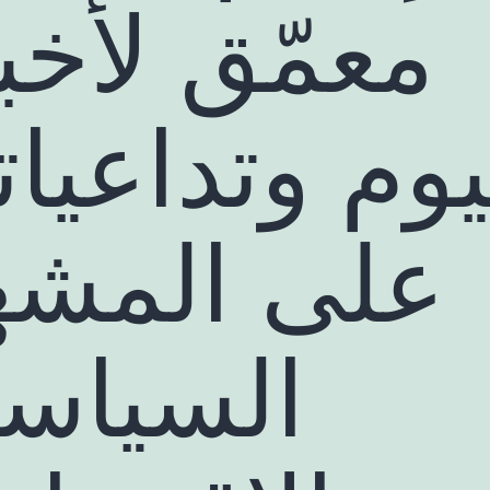
معمّق لأخب
يوم وتداعيات
على المشه
السياس