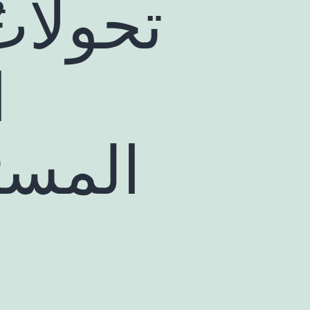
تحولات
ا
المست