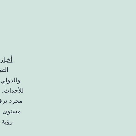
أخبار 
التط
والدولي.
للأحداث، و
مجرد ترف
مستوى ال
رؤية 