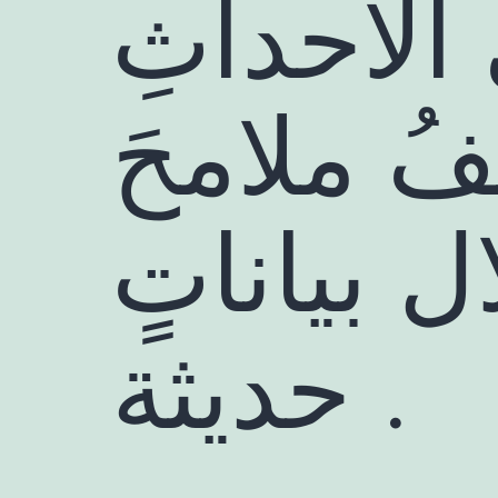
الأحداثِ
ُ ملامحَ
 بياناتٍ
حديثة .