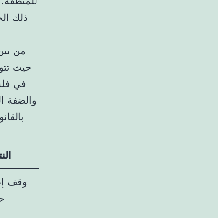
للمنطقة. 
ذلك الخ
من بين 
حيث تتوا
في فلسط
والضفة ال
بالقان
الن
وقف إطل
حك