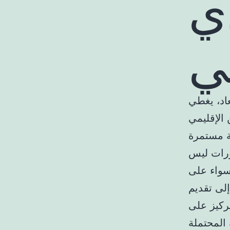
ي
اد، يغطي
 الإقليمي
ة مستمرة
طورات ليس
سواء على
لى تقديم
تركيز على