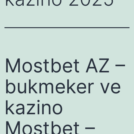
Mostbet AZ –
bukmeker ve
kazino
Mostbet –