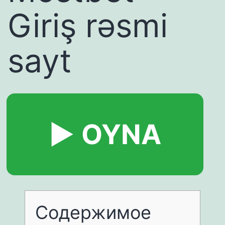
Giriş rəsmi
sayt
▶️ OYNA
Содержимое