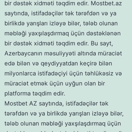
bir dəstək xidməti təqdim edir. Mostbet.az
saytında, istifadəçilər tək tərəfdən və ya
birlikdə yarışları izləyə bilər, tələb olunan
məbləği yaxşılaşdırmaq üçün dəstəklənən
bir dəstək xidməti təqdim edir. Bu sayt,
Azerbaycanın məsuliyyəti altında müraciət
edə bilən və qeydiyyatdan keçirə bilən
milyonlarca istifadəçiyi üçün təhlükəsiz və
müraciət etmək üçün uyğun olan bir
platforma təqdim edir.
Mostbet AZ saytında, istifadəçilər tək
tərəfdən və ya birlikdə yarışları izləyə bilər,
tələb olunan məbləği yaxşılaşdırmaq üçün