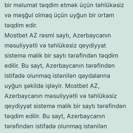
bir məlumat təqdim etmək üçün təhlükəsiz
və məşğul olmaq üçün uyğun bir ortam
təqdim edir.
Mostbet AZ rəsmi saytı, Azerbaycanın
məsuliyyətli və təhlükəsiz qeydiyyat
sistemə malik bir saytı tərəfindən təqdim
edilir. Bu sayt, Azerbaycanın tərəfindən
istifadə olunmaq istənilən qaydalarına
uyğun şəkildə işləyir. Mostbet AZ,
Azerbaycanın məsuliyyətli və təhlükəsiz
qeydiyyat sistemə malik bir saytı tərəfindən
təqdim edilir. Bu sayt, Azerbaycanın
tərəfindən istifadə olunmaq istənilən