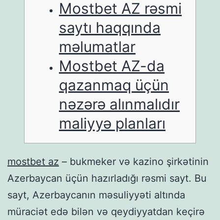
Mostbet AZ rəsmi
saytı haqqında
məlumatlar
Mostbet AZ-da
qazanmaq üçün
nəzərə alınmalıdır
maliyyə planları
mostbet az
– bukmeker və kazino şirkətinin
Azerbaycan üçün hazırladığı rəsmi sayt. Bu
sayt, Azerbaycanın məsuliyyəti altında
müraciət edə bilən və qeydiyyatdan keçirə