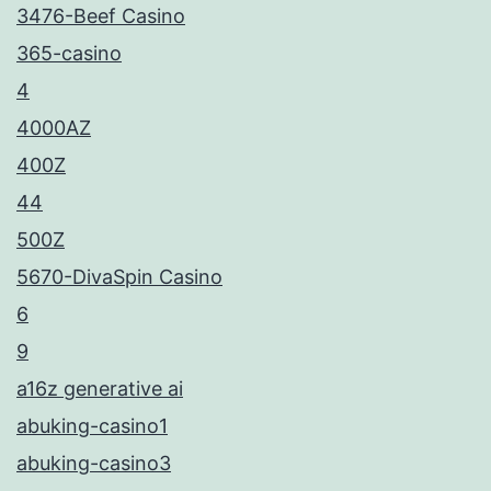
3476-Beef Casino
365-casino
4
4000AZ
400Z
44
500Z
5670-DivaSpin Casino
6
9
a16z generative ai
abuking-casino1
abuking-casino3