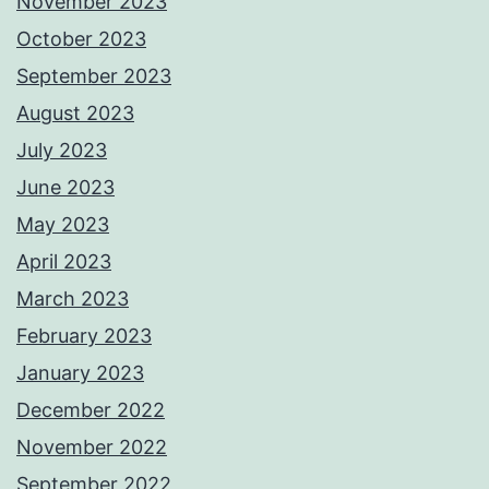
November 2023
October 2023
September 2023
August 2023
July 2023
June 2023
May 2023
April 2023
March 2023
February 2023
January 2023
December 2022
November 2022
September 2022