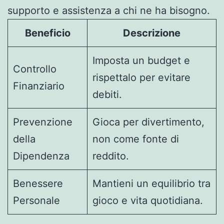
supporto e assistenza a chi ne ha bisogno.
Beneficio
Descrizione
Imposta un budget e
Controllo
rispettalo per evitare
Finanziario
debiti.
Prevenzione
Gioca per divertimento,
della
non come fonte di
Dipendenza
reddito.
Benessere
Mantieni un equilibrio tra
Personale
gioco e vita quotidiana.