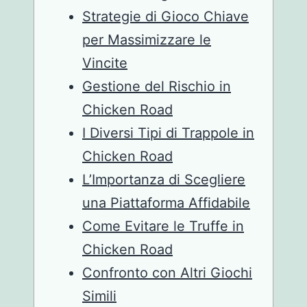
Strategie di Gioco Chiave
per Massimizzare le
Vincite
Gestione del Rischio in
Chicken Road
I Diversi Tipi di Trappole in
Chicken Road
L’Importanza di Scegliere
una Piattaforma Affidabile
Come Evitare le Truffe in
Chicken Road
Confronto con Altri Giochi
Simili