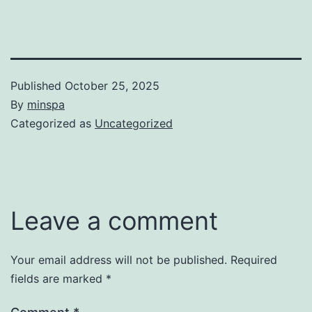
Published
October 25, 2025
By
minspa
Categorized as
Uncategorized
Leave a comment
Your email address will not be published.
Required
fields are marked
*