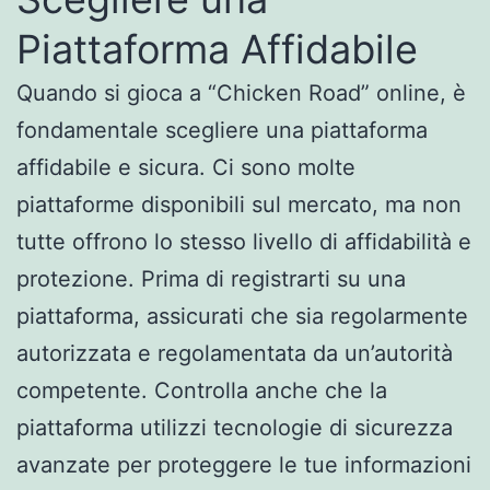
Piattaforma Affidabile
Quando si gioca a “Chicken Road” online, è
fondamentale scegliere una piattaforma
affidabile e sicura. Ci sono molte
piattaforme disponibili sul mercato, ma non
tutte offrono lo stesso livello di affidabilità e
protezione. Prima di registrarti su una
piattaforma, assicurati che sia regolarmente
autorizzata e regolamentata da un’autorità
competente. Controlla anche che la
piattaforma utilizzi tecnologie di sicurezza
avanzate per proteggere le tue informazioni