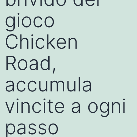
gioco
Chicken
Road,
accumula
vincite a ogni
passo