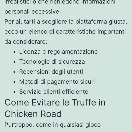
irrealistici o che richiedono informazioni
personali eccessive.
Per aiutarti a scegliere la piattaforma giusta,
ecco un elenco di caratteristiche importanti
da considerare:
Licenza e regolamentazione
Tecnologie di sicurezza
Recensioni degli utenti
Metodi di pagamento sicuri
Servizio clienti efficiente
Come Evitare le Truffe in
Chicken Road
Purtroppo, come in qualsiasi gioco