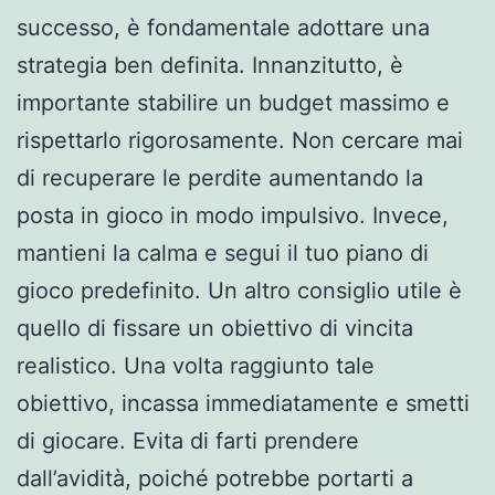
successo, è fondamentale adottare una
strategia ben definita. Innanzitutto, è
importante stabilire un budget massimo e
rispettarlo rigorosamente. Non cercare mai
di recuperare le perdite aumentando la
posta in gioco in modo impulsivo. Invece,
mantieni la calma e segui il tuo piano di
gioco predefinito. Un altro consiglio utile è
quello di fissare un obiettivo di vincita
realistico. Una volta raggiunto tale
obiettivo, incassa immediatamente e smetti
di giocare. Evita di farti prendere
dall’avidità, poiché potrebbe portarti a