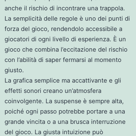
anche il rischio di incontrare una trappola.
La semplicità delle regole è uno dei punti di
forza del gioco, rendendolo accessibile a
giocatori di ogni livello di esperienza. È un
gioco che combina l’eccitazione del rischio
con l’abilità di saper fermarsi al momento
giusto.
La grafica semplice ma accattivante e gli
effetti sonori creano un’atmosfera
coinvolgente. La suspense è sempre alta,
poiché ogni passo potrebbe portare a una
grande vincita o a una brusca interruzione
del gioco. La giusta intuizione può