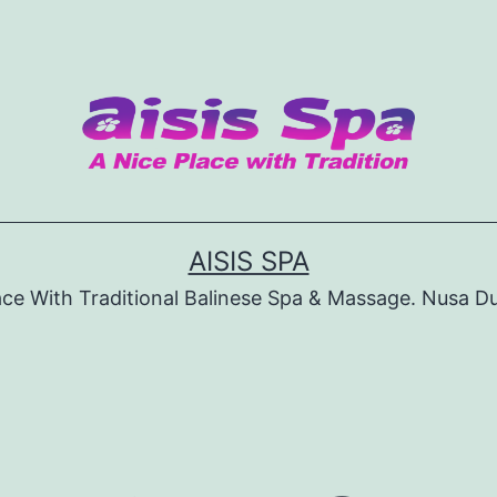
AISIS SPA
ace With Traditional Balinese Spa & Massage. Nusa D