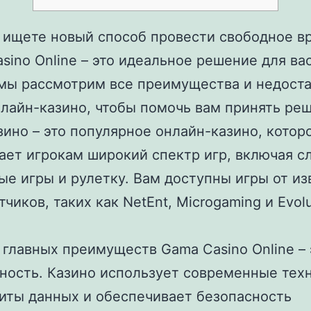
 ищете новый способ провести свободное вр
sino Online – это идеальное решение для вас
мы рассмотрим все преимущества и недост
нлайн-казино, чтобы помочь вам принять ре
зино – это популярное онлайн-казино, котор
ает игрокам широкий спектр игр, включая с
ые игры и рулетку. Вам доступны игры от и
тчиков, таких как NetEnt, Microgaming и Evolu
 главных преимуществ Gama Casino Online – 
ность. Казино использует современные тех
иты данных и обеспечивает безопасность