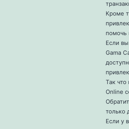
транзак
Кроме т
привлек
помочь 
Если вы
Gama Ca
доступн
привлек
Так что
Online с
Обратит
только 
Если у 