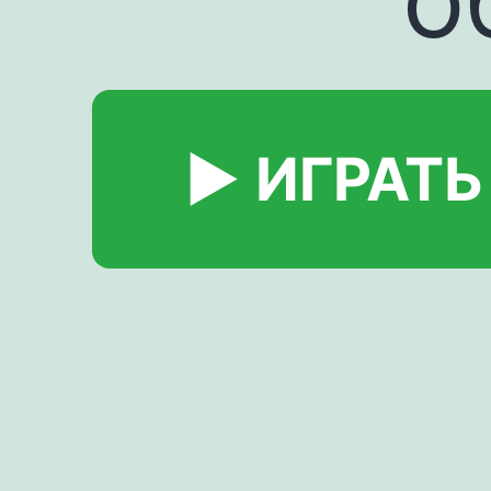
▶️ ИГРАТЬ