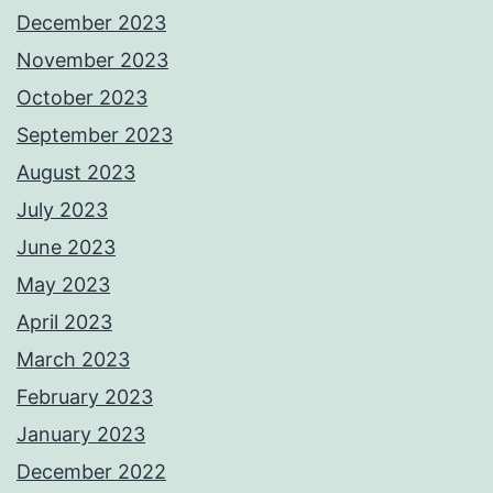
December 2023
November 2023
October 2023
September 2023
August 2023
July 2023
June 2023
May 2023
April 2023
March 2023
February 2023
January 2023
December 2022