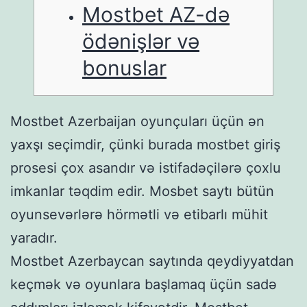
Mostbet AZ-də
ödənişlər və
bonuslar
Mostbet Azerbaijan oyunçuları üçün ən
yaxşı seçimdir, çünki burada mostbet giriş
prosesi çox asandır və istifadəçilərə çoxlu
imkanlar təqdim edir. Mosbet saytı bütün
oyunsevərlərə hörmətli və etibarlı mühit
yaradır.
Mostbet Azerbaycan saytında qeydiyyatdan
keçmək və oyunlara başlamaq üçün sadə