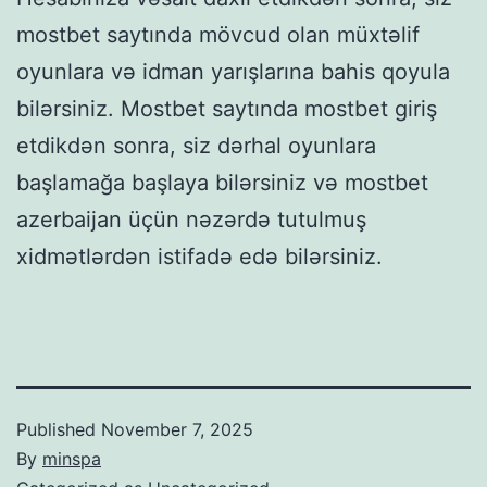
mostbet saytında mövcud olan müxtəlif
oyunlara və idman yarışlarına bahis qoyula
bilərsiniz. Mostbet saytında mostbet giriş
etdikdən sonra, siz dərhal oyunlara
başlamağa başlaya bilərsiniz və mostbet
azerbaijan üçün nəzərdə tutulmuş
xidmətlərdən istifadə edə bilərsiniz.
Published
November 7, 2025
By
minspa