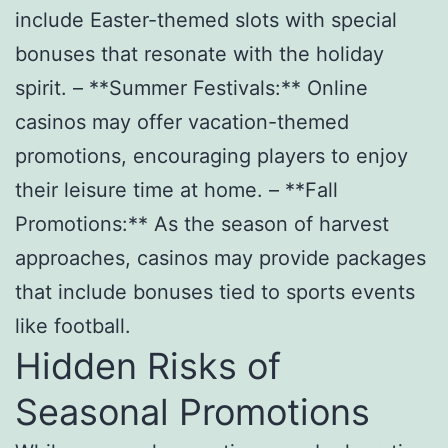
include Easter-themed slots with special
bonuses that resonate with the holiday
spirit. – **Summer Festivals:** Online
casinos may offer vacation-themed
promotions, encouraging players to enjoy
their leisure time at home. – **Fall
Promotions:** As the season of harvest
approaches, casinos may provide packages
that include bonuses tied to sports events
like football.
Hidden Risks of
Seasonal Promotions