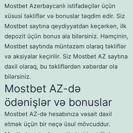
Mostbet Azerbaycanlı istifadəçilər üçün
xüsusi təkliflər və bonuslar təqdim edir. Siz
Mostbet saytına qeydiyyatdan keçərkən, ilk
depozit üçün bonus ala bilərsiniz. Həmçinin,
Mostbet saytında müntəzəm olaraq təkliflər
və aksiyalar keçirilir. Siz Mostbet AZ saytına
daxil olaraq, bu təkliflərdən xəbərdar ola
bilərsiniz.
Mostbet AZ-də
ödənişlər və bonuslar
Mostbet AZ-də hesabınıza vəsait daxil
etmək üçün bir neçə üsul mövcuddur.