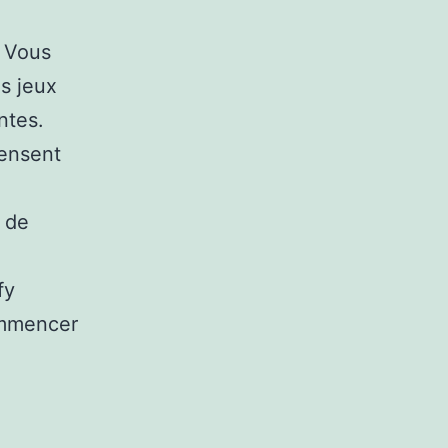
? Vous
s jeux
ntes.
pensent
 de
fy
ommencer