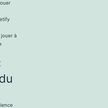
jouer
etify
 jouer à
e
:
 du
rience