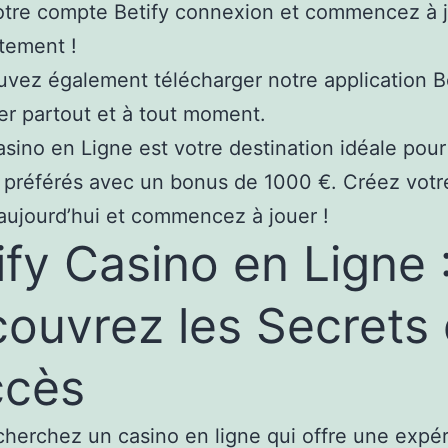
otre compte Betify connexion et commencez à 
tement !
vez également télécharger notre application B
er partout et à tout moment.
asino en Ligne est votre destination idéale pour
 préférés avec un bonus de 1000 €. Créez votr
ujourd’hui et commencez à jouer !
ify Casino en Ligne 
ouvrez les Secrets
ccès
cherchez un casino en ligne qui offre une expé