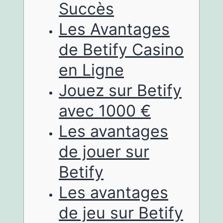
Succès
Les Avantages
de Betify Casino
en Ligne
Jouez sur Betify
avec 1000 €
Les avantages
de jouer sur
Betify
Les avantages
de jeu sur Betify