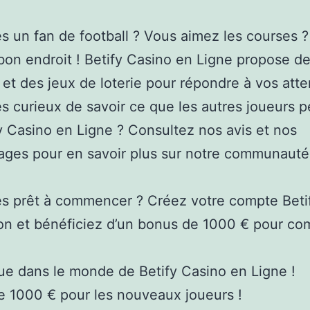
s un fan de football ? Vous aimez les courses 
bon endroit ! Betify Casino en Ligne propose de
 et des jeux de loterie pour répondre à vos atte
s curieux de savoir ce que les autres joueurs 
y Casino en Ligne ? Consultez nos avis et nos
ages pour en savoir plus sur notre communauté
s prêt à commencer ? Créez votre compte Beti
on et bénéficiez d’un bonus de 1000 € pour c
e dans le monde de Betify Casino en Ligne !
 1000 € pour les nouveaux joueurs !