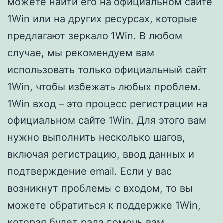
можете найти его на официальном сайте
1Win или на других ресурсах, которые
предлагают зеркало 1Win. В любом
случае, мы рекомендуем вам
использовать только официальный сайт
1Win, чтобы избежать любых проблем.
1Win вход – это процесс регистрации на
официальном сайте 1Win. Для этого вам
нужно выполнить несколько шагов,
включая регистрацию, ввод данных и
подтверждение email. Если у вас
возникнут проблемы с входом, то вы
можете обратиться к поддержке 1Win,
которая будет рада помочь вам.