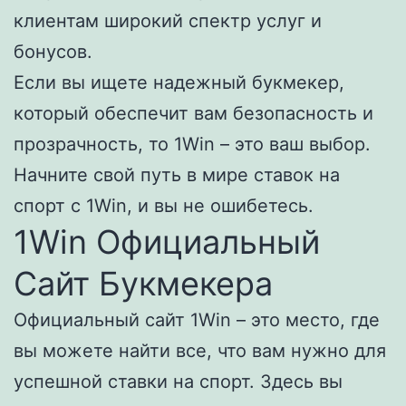
клиентам широкий спектр услуг и
бонусов.
Если вы ищете надежный букмекер,
который обеспечит вам безопасность и
прозрачность, то 1Win – это ваш выбор.
Начните свой путь в мире ставок на
спорт с 1Win, и вы не ошибетесь.
1Win Официальный
Сайт Букмекера
Официальный сайт 1Win – это место, где
вы можете найти все, что вам нужно для
успешной ставки на спорт. Здесь вы