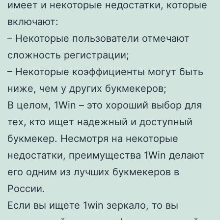
имеет и некоторые недостатки, которые
включают:
– Некоторые пользователи отмечают
сложность регистрации;
– Некоторые коэффициенты могут быть
ниже, чем у других букмекеров;
В целом, 1Win – это хороший выбор для
тех, кто ищет надежный и доступный
букмекер. Несмотря на некоторые
недостатки, преимущества 1Win делают
его одним из лучших букмекеров в
России.
Если вы ищете 1win зеркало, то вы