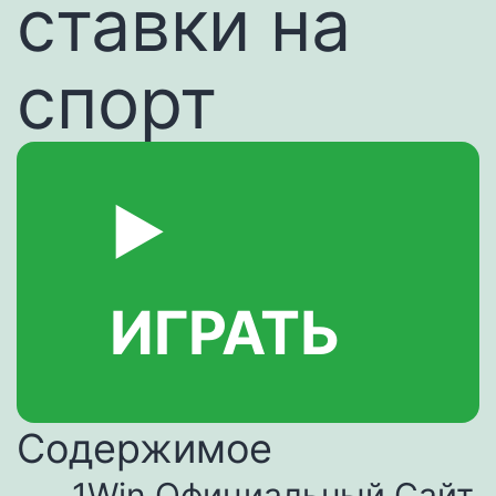
ставки на
спорт
▶️
ИГРАТЬ
Содержимое
1Win Официальный Сайт