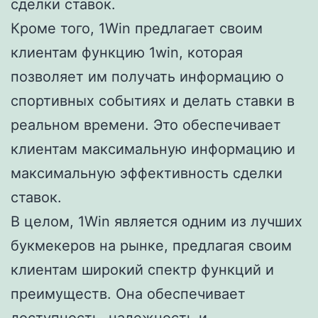
сделки ставок.
Кроме того, 1Win предлагает своим
клиентам функцию 1win, которая
позволяет им получать информацию о
спортивных событиях и делать ставки в
реальном времени. Это обеспечивает
клиентам максимальную информацию и
максимальную эффективность сделки
ставок.
В целом, 1Win является одним из лучших
букмекеров на рынке, предлагая своим
клиентам широкий спектр функций и
преимуществ. Она обеспечивает
доступность, надежность и