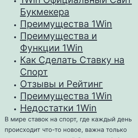
Букмекера
Преимущества 1Win
Преимущества и
Функции 1Win
Как Сделать Ставку на
Спорт
Отзывы и Рейтинг
Преимущества 1Win
Недостатки 1Win
В мире ставок на спорт, где каждый день
происходит что-то новое, важна только