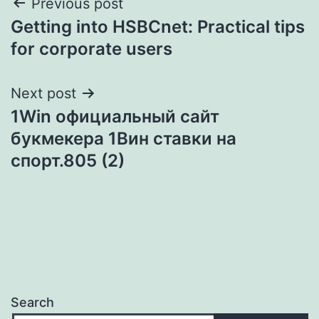
Post
Previous post
Getting into HSBCnet: Practical tips
navigation
for corporate users
Next post
1Win официальный сайт
букмекера 1Вин ставки на
спорт.805 (2)
Search