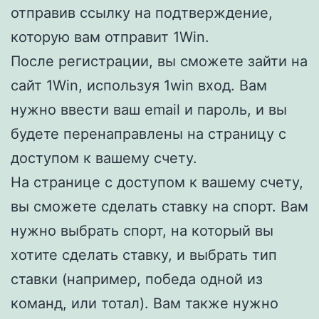
отправив ссылку на подтверждение,
которую вам отправит 1Win.
После регистрации, вы сможете зайти на
сайт 1Win, используя 1win вход. Вам
нужно ввести ваш email и пароль, и вы
будете перенаправлены на страницу с
доступом к вашему счету.
На странице с доступом к вашему счету,
вы сможете сделать ставку на спорт. Вам
нужно выбрать спорт, на который вы
хотите сделать ставку, и выбрать тип
ставки (например, победа одной из
команд, или тотал). Вам также нужно