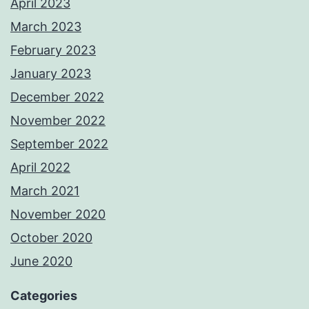
April 2023
March 2023
February 2023
January 2023
December 2022
November 2022
September 2022
April 2022
March 2021
November 2020
October 2020
June 2020
Categories