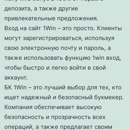
депозита, а также другие
привлекательные предложения.
Вход на сайт 1Win – это просто. Клиенты
могут зарегистрироваться, используя
свою электронную почту и пароль, а
также использовать функцию 1win вход,
чтобы быстро и легко войти в свой
аккаунт.
БК 1Win – это лучший выбор для тех, кто
ищет надежный и безопасный букмекер.
Компания обеспечивает высокую
безопасность и прозрачность всех
операций, а также предлагает своим