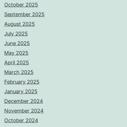
October 2025
September 2025
August 2025
July 2025
June 2025
May 2025
April 2025
March 2025
February 2025
January 2025
December 2024
November 2024
October 2024