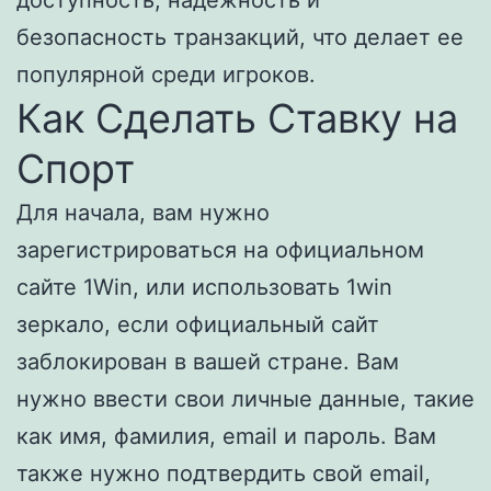
безопасность транзакций, что делает ее
популярной среди игроков.
Как Сделать Ставку на
Спорт
Для начала, вам нужно
зарегистрироваться на официальном
сайте 1Win, или использовать 1win
зеркало, если официальный сайт
заблокирован в вашей стране. Вам
нужно ввести свои личные данные, такие
как имя, фамилия, email и пароль. Вам
также нужно подтвердить свой email,